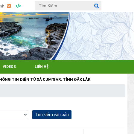
Anh
VIDEOS
LIÊN HỆ
TIN ĐIỆN TỬ XÃ CƯM'GAR, TỈNH ĐẮK LẮK