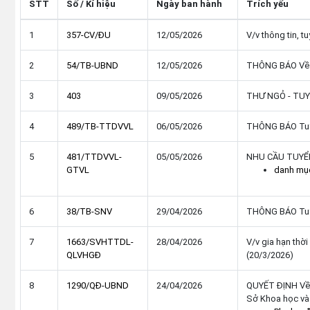
STT
Số / Kí hiệu
Ngày ban hành
Trích yếu
1
357-CV/ÐU
12/05/2026
V/v thông tin, t
2
54/TB-UBND
12/05/2026
THÔNG BÁO Về vi
3
403
09/05/2026
THƯ NGỎ - TUY
4
489/TB-TTDVVL
06/05/2026
THÔNG BÁO Tuyển
5
481/TTDVVL-
05/05/2026
NHU CẦU TUYỂ
GTVL
danh mụ
6
38/TB-SNV
29/04/2026
THÔNG BÁO Tuyển
7
1663/SVHTTDL-
28/04/2026
V/v gia hạn thờ
QLVHGÐ
(20/3/2026)
8
1290/QÐ-UBND
24/04/2026
QUYẾT ĐỊNH Về v
Sở Khoa học và