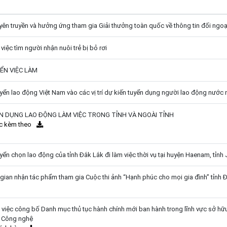
uyên truyền và hưởng ứng tham gia Giải thưởng toàn quốc về thông tin đối ngoại
ệc tìm người nhận nuôi trẻ bị bỏ rơi
ỂN VIỆC LÀM
 lao động Việt Nam vào các vị trí dự kiến tuyển dụng người lao động nước 
N DỤNG LAO ĐỘNG LÀM VIỆC TRONG TỈNH VÀ NGOÀI TỈNH
c kèm theo
 chọn lao động của tỉnh Đắk Lắk đi làm việc thời vụ tại huyện Haenam, tỉn
i gian nhận tác phẩm tham gia Cuộc thi ảnh “Hạnh phúc cho mọi gia đình” tỉn
iệc công bố Danh mục thủ tục hành chính mới ban hành trong lĩnh vực sở hữu 
 Công nghệ