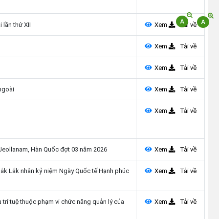
 lần thứ XII
Xem
Tải về
Xem
Tải về
Xem
Tải về
ngoài
Xem
Tải về
Xem
Tải về
h Jeollanam, Hàn Quốc đợt 03 năm 2026
Xem
Tải về
h Đắk Lắk nhân kỷ niệm Ngày Quốc tế Hạnh phúc
Xem
Tải về
trí tuệ thuộc phạm vi chức năng quản lý của
Xem
Tải về