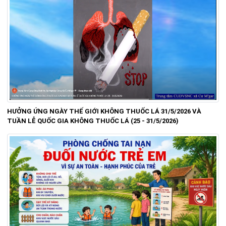
HƯỞNG ỨNG NGÀY THẾ GIỚI KHÔNG THUỐC LÁ 31/5/2026 VÀ
TUẦN LỄ QUỐC GIA KHÔNG THUỐC LÁ (25 - 31/5/2026)