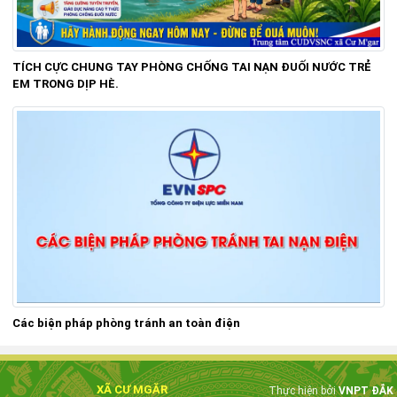
TÍCH CỰC CHUNG TAY PHÒNG CHỐNG TAI NẠN ĐUỐI NƯỚC TRẺ
EM TRONG DỊP HÈ.
Các biện pháp phòng tránh an toàn điện
XÃ CƯ MGĂR
Thực hiện bởi
VNPT ĐẮK