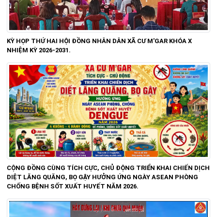
KỲ HỌP THỨ HAI HỘI ĐỒNG NHÂN DÂN XÃ CƯ M'GAR KHÓA X
NHIỆM KỲ 2026-2031.
CỘNG ĐỒNG CÙNG TÍCH CỰC, CHỦ ĐỘNG TRIỂN KHAI CHIẾN DỊCH
DIỆT LĂNG QUĂNG, BỌ GẬY HƯỞNG ỨNG NGÀY ASEAN PHÒNG
CHỐNG BỆNH SỐT XUẤT HUYẾT NĂM 2026.