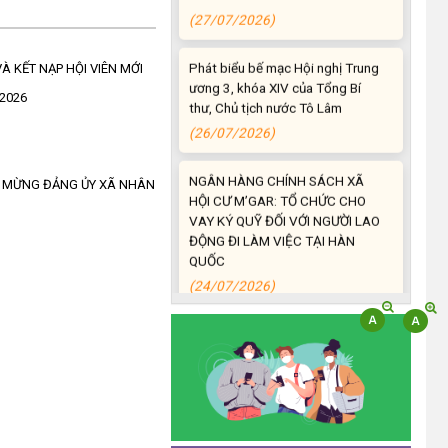
Phát biểu bế mạc Hội nghị Trung
ương 3, khóa XIV của Tổng Bí
À KẾT NẠP HỘI VIÊN MỚI
thư, Chủ tịch nước Tô Lâm
2026
(26/07/2026)
NGÂN HÀNG CHÍNH SÁCH XÃ
HỘI CƯ M’GAR: TỔ CHỨC CHO
C MỪNG ĐẢNG ỦY XÃ NHÂN
VAY KÝ QUỸ ĐỐI VỚI NGƯỜI LAO
ĐỘNG ĐI LÀM VIỆC TẠI HÀN
QUỐC
(24/07/2026)
HỘI NÔNG DÂN XÃ CƯ M’GAR
ĐẠI DIỆN TỈNH ĐẮK LẮK QUẢNG
BÁ SẢN PHẨM OCOP TẠI TUẦN
LỄ NÔNG SẢN VÀ SẢN PHẨM
OCOP TỈNH KHÁNH HÒA NĂM
2026
(18/07/2026)