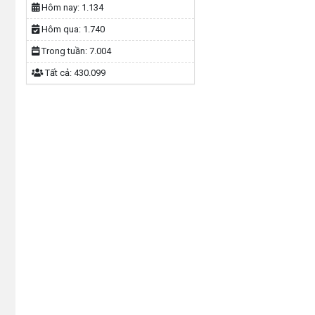
Hôm nay:
1.134
Hôm qua:
1.740
Trong tuần:
7.004
Tất cả:
430.099