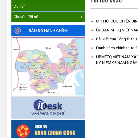
Tin tức khác
Du lịch
Chuyển đổi số
CHI HỘI CỰU CHIẾN BI
ỦY BAN MTTQ VIỆT NA
BẢN ĐỒ HÀNH CHÍNH
Bài viết của Tổng Bí thư
Danh sách chính thức 25
UBMTTQ VIỆT NAM XÃ
KỶ NIỆM 96 NĂM NGÀY