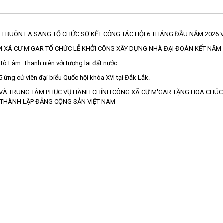
NH BUÔN EA SANG TỔ CHỨC SƠ KẾT CÔNG TÁC HỘI 6 THÁNG ĐẦU NĂM 2026 V
M XÃ CƯ M’GAR TỔ CHỨC LỄ KHỞI CÔNG XÂY DỰNG NHÀ ĐẠI ĐOÀN KẾT NĂM 
 Tô Lâm: Thanh niên với tương lai đất nước
 ứng cử viên đại biểu Quốc hội khóa XVI tại Đắk Lắk.
 VÀ TRUNG TÂM PHỤC VỤ HÀNH CHÍNH CÔNG XÃ CƯ M'GAR TẶNG HOA CHÚ
 THÀNH LẬP ĐẢNG CỘNG SẢN VIỆT NAM