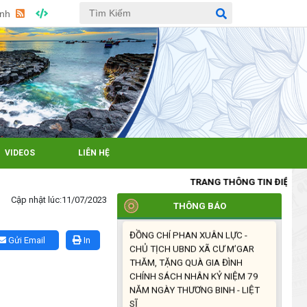
M’GAR: SƠ KẾT CÔNG TÁC HỘI 6
Anh
THÁNG ĐẦU NĂM VÀ KIỆN TOÀN
TỔ CHỨC CHI HỘI SAU SÁP
NHẬP
(27/07/2026)
XÃ CƯ M’GAR: TỔ CHỨC ĐOÀN
DÂNG HƯƠNG, VIẾNG NGHĨA
TRANG LIỆT SĨ NHÂN KỶ NIỆM
79 NĂM NGÀY THƯƠNG BINH -
VIDEOS
LIÊN HỆ
LIỆT SĨ (27/7/1947 –
27/7/2026)
TRANG THÔNG TIN ĐIỆN TỬ XÃ CƯ
(27/07/2026)
Cập nhật lúc:
11/07/2023
THÔNG BÁO
ĐỒNG CHÍ PHAN XUÂN LỰC -
CHỦ TỊCH UBND XÃ CƯ M’GAR
Gửi Email
In
THĂM, TẶNG QUÀ GIA ĐÌNH
CHÍNH SÁCH NHÂN KỶ NIỆM 79
NĂM NGÀY THƯƠNG BINH - LIỆT
SĨ
(27/07/2026)