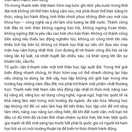
Tôi mong thanh niên Việt Nam hôm nay luôn ghi nhớ: yêu nước trong thời
đại mới không chỉ thể hiện bằng cảm xúc, mà phải được thể hiện bằng tri
thức, năng lực hành động, tinh thần chinh phục những đỉnh cao mới của
khoa học – công nghệ và ý chí làm chủ tương lai đất nước. Thành công
bắt đầu từ tinh thần không ngừng học hỏi, không ngừng hoàn thiện,
không ngừng đặt ra yêu cầu cao hơn cho bản thân. Không có thành công
bền vững nếu thiếu lao động nghiêm túc; không có công trình lớn nếu
thiếu tích lũy bền bỉ; không có thành tựu thật sự nếu chỉ dựa vào may
mắn hay cảm hứng nhất thời. Con đường đi tới thành công đòi hỏi cả tài
năng lẫn kỷ luật, cả nhiệt huyết lẫn chiều sâu, cả khát vọng lớn lẫn sự
khiêm tốn, cầu thị.
Tổ quốc cần ở thanh niên một tinh thần học tập suốt đời. Trong thế giới
biến động nhanh chóng, tri thức hôm nay có thể nhanh chóng lạc hậu
nếu chúng ta dừng lại. Bởi vậy, học tập không chỉ giới hạn trong nhà
trường hay những năm đầu đời, mà phải trở thành một phẩm chất thường
trực. Thanh niên Việt Nam cần chủ động cập nhật tri thức mới, nâng cao
kỹ năng số, năng lực sử dụng công nghệ, ngoại ngữ, hợp tác quốc tế và
khả năng làm việc trong môi trường đa ngành, đa văn hóa. Nhưng học
tập không chỉ để có việc làm hay để tiến thân; học tập còn để mở rộng
tầm nhìn, nâng cao năng lực cống hiến, để khi đất nước cần, mỗi bạn trẻ
đều có đủ trình độ và bản lĩnh nhận nhiệm vụ khó hơn, lớn hơn. Một quốc
gia mạnh về đổi mới sáng tạo trước hết phải là quốc gia có người trẻ ham
học hỏi và có môi trường thuận lợi để biến tri thức thành hành động.