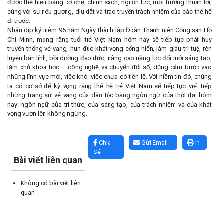
được thể hiện bằng cơ chế, chính sách, nguồn lực, môi trường thuận lợi,
cùng với sự nêu gương, dìu dắt và trao truyền trách nhiệm của các thế hệ
đi trước.
Nhân dịp kỷ niệm 95 năm Ngày thành lập Đoàn Thanh niên Cộng sản Hồ
Chí Minh, mong rằng tuổi trẻ Việt Nam hôm nay sẽ tiếp tục phát huy
truyền thống vẻ vang, hun đúc khát vọng cống hiến, làm giàu trí tuệ, rèn
luyện bản lĩnh, bồi dưỡng đạo đức, nâng cao năng lực đổi mới sáng tạo,
làm chủ khoa học – công nghệ và chuyển đổi số, dũng cảm bước vào
những lĩnh vực mới, việc khó, việc chưa có tiền lệ. Với niềm tin đó, chúng
ta có cơ sở để kỳ vọng rằng thế hệ trẻ Việt Nam sẽ tiếp tục viết tiếp
những trang sử vẻ vang của dân tộc bằng ngôn ngữ của thời đại hôm
nay: ngôn ngữ của tri thức, của sáng tạo, của trách nhiệm và của khát
vọng vươn lên không ngừng.
Lấy link copy
Chia
Gửi Email
In
Sẻ
Bài viết liên quan
Không có bài viết liên
quan