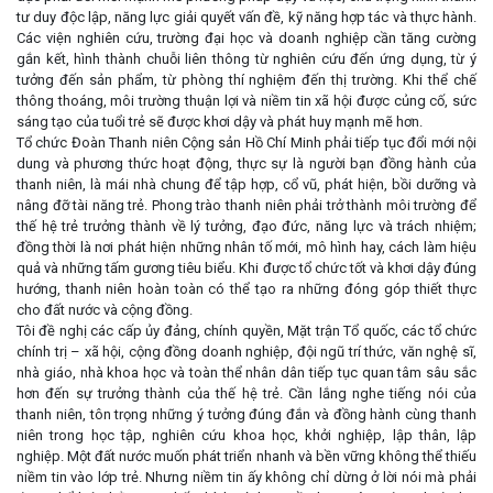
tư duy độc lập, năng lực giải quyết vấn đề, kỹ năng hợp tác và thực hành.
Các viện nghiên cứu, trường đại học và doanh nghiệp cần tăng cường
gắn kết, hình thành chuỗi liên thông từ nghiên cứu đến ứng dụng, từ ý
tưởng đến sản phẩm, từ phòng thí nghiệm đến thị trường. Khi thể chế
thông thoáng, môi trường thuận lợi và niềm tin xã hội được củng cố, sức
sáng tạo của tuổi trẻ sẽ được khơi dậy và phát huy mạnh mẽ hơn.
Tổ chức Đoàn Thanh niên Cộng sản Hồ Chí Minh phải tiếp tục đổi mới nội
dung và phương thức hoạt động, thực sự là người bạn đồng hành của
thanh niên, là mái nhà chung để tập hợp, cổ vũ, phát hiện, bồi dưỡng và
nâng đỡ tài năng trẻ. Phong trào thanh niên phải trở thành môi trường để
thế hệ trẻ trưởng thành về lý tưởng, đạo đức, năng lực và trách nhiệm;
đồng thời là nơi phát hiện những nhân tố mới, mô hình hay, cách làm hiệu
quả và những tấm gương tiêu biểu. Khi được tổ chức tốt và khơi dậy đúng
hướng, thanh niên hoàn toàn có thể tạo ra những đóng góp thiết thực
cho đất nước và cộng đồng.
Tôi đề nghị các cấp ủy đảng, chính quyền, Mặt trận Tổ quốc, các tổ chức
chính trị – xã hội, cộng đồng doanh nghiệp, đội ngũ trí thức, văn nghệ sĩ,
nhà giáo, nhà khoa học và toàn thể nhân dân tiếp tục quan tâm sâu sắc
hơn đến sự trưởng thành của thế hệ trẻ. Cần lắng nghe tiếng nói của
thanh niên, tôn trọng những ý tưởng đúng đắn và đồng hành cùng thanh
niên trong học tập, nghiên cứu khoa học, khởi nghiệp, lập thân, lập
nghiệp. Một đất nước muốn phát triển nhanh và bền vững không thể thiếu
niềm tin vào lớp trẻ. Nhưng niềm tin ấy không chỉ dừng ở lời nói mà phải