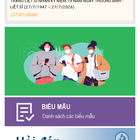
LIỆT SĨ (27/7/1947 – 27/7/2026)
(27/07/2026)
ĐỒNG CHÍ PHAN XUÂN LỰC - CHỦ TỊCH UBND XÃ CƯ M’GAR
THĂM, TẶNG QUÀ GIA ĐÌNH CHÍNH SÁCH NHÂN KỶ NIỆM 79
NĂM NGÀY THƯƠNG BINH - LIỆT SĨ
(27/07/2026)
Phát biểu bế mạc Hội nghị Trung ương 3, khóa XIV của Tổng Bí
thư, Chủ tịch nước Tô Lâm
(26/07/2026)
NGÂN HÀNG CHÍNH SÁCH XÃ HỘI CƯ M’GAR: TỔ CHỨC CHO
VAY KÝ QUỸ ĐỐI VỚI NGƯỜI LAO ĐỘNG ĐI LÀM VIỆC TẠI HÀN
QUỐC
(24/07/2026)
HỘI NÔNG DÂN XÃ CƯ M’GAR ĐẠI DIỆN TỈNH ĐẮK LẮK QUẢNG
BÁ SẢN PHẨM OCOP TẠI TUẦN LỄ NÔNG SẢN VÀ SẢN PHẨM
OCOP TỈNH KHÁNH HÒA NĂM 2026