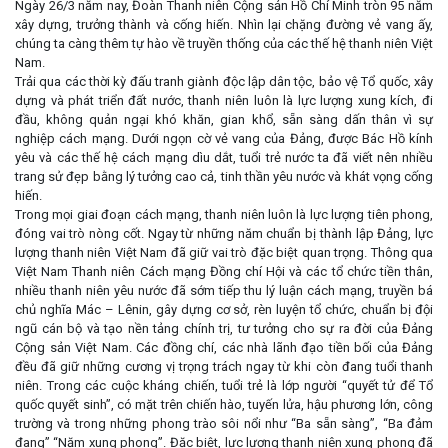
Ngày 26/3 năm nay, Đoàn Thanh niên Cộng sản Hồ Chí Minh tròn 95 năm
xây dựng, trưởng thành và cống hiến. Nhìn lại chặng đường vẻ vang ấy,
chúng ta càng thêm tự hào về truyền thống của các thế hệ thanh niên Việt
Nam.
Trải qua các thời kỳ đấu tranh giành độc lập dân tộc, bảo vệ Tổ quốc, xây
dựng và phát triển đất nước, thanh niên luôn là lực lượng xung kích, đi
đầu, không quản ngại khó khăn, gian khổ, sẵn sàng dấn thân vì sự
nghiệp cách mạng. Dưới ngọn cờ vẻ vang của Đảng, được Bác Hồ kính
yêu và các thế hệ cách mạng dìu dắt, tuổi trẻ nước ta đã viết nên nhiều
trang sử đẹp bằng lý tưởng cao cả, tinh thần yêu nước và khát vọng cống
hiến.
Trong mọi giai đoạn cách mạng, thanh niên luôn là lực lượng tiên phong,
đóng vai trò nòng cốt. Ngay từ những năm chuẩn bị thành lập Đảng, lực
lượng thanh niên Việt Nam đã giữ vai trò đặc biệt quan trọng. Thông qua
Việt Nam Thanh niên Cách mạng Đồng chí Hội và các tổ chức tiền thân,
nhiều thanh niên yêu nước đã sớm tiếp thu lý luận cách mạng, truyền bá
chủ nghĩa Mác – Lênin, gây dựng cơ sở, rèn luyện tổ chức, chuẩn bị đội
ngũ cán bộ và tạo nền tảng chính trị, tư tưởng cho sự ra đời của Đảng
Cộng sản Việt Nam. Các đồng chí, các nhà lãnh đạo tiền bối của Đảng
đều đã giữ những cương vị trọng trách ngay từ khi còn đang tuổi thanh
niên. Trong các cuộc kháng chiến, tuổi trẻ là lớp người “quyết tử để Tổ
quốc quyết sinh”, có mặt trên chiến hào, tuyến lửa, hậu phương lớn, công
trường và trong những phong trào sôi nổi như “Ba sẵn sàng”, “Ba đảm
đang” “Năm xung phong”. Đặc biệt, lực lượng thanh niên xung phong đã