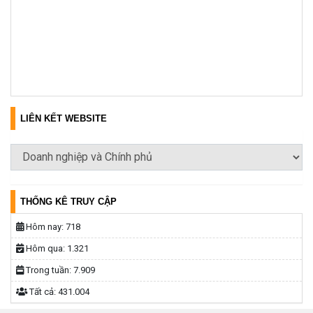
LIÊN KẾT WEBSITE
THỐNG KÊ TRUY CẬP
Hôm nay:
718
Hôm qua:
1.321
Trong tuần:
7.909
Tất cả:
431.004