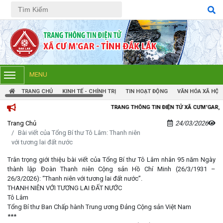
Tiếng Việt
Tiếng Anh
MENU
TRANG CHỦ
KINH TẾ - CHÍNH TRỊ
TIN HOẠT ĐỘNG
VĂN HÓA XÃ HỘI
TRANG THÔNG TIN ĐIỆN TỬ XÃ CƯM'GAR, TỈNH ĐẮK LẮK
Trang Chủ
24/03/2026
Bài viết của Tổng Bí thư Tô Lâm: Thanh niên
với tương lai đất nước
Trân trọng giới thiệu bài viết của Tổng Bí thư Tô Lâm nhân 95 năm Ngày
thành lập Đoàn Thanh niên Cộng sản Hồ Chí Minh (26/3/1931 –
26/3/2026): “Thanh niên với tương lai đất nước”.
THANH NIÊN VỚI TƯƠNG LAI ĐẤT NƯỚC
Tô Lâm
Tổng Bí thư Ban Chấp hành Trung ương Đảng Cộng sản Việt Nam
***