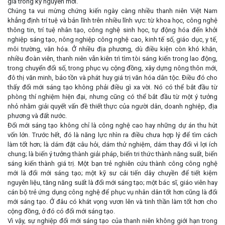
gia trong kỷ nguyên mới.
Chúng ta vui mừng chứng kiến ngày càng nhiều thanh niên Việt Nam
khẳng định trí tuệ và bản lĩnh trên nhiều lĩnh vực: từ khoa học, công nghệ
thông tin, trí tuệ nhân tạo, công nghệ sinh học, tự động hóa đến khởi
nghiệp sáng tạo, nông nghiệp công nghệ cao, kinh tế số, giáo dục, y tế,
môi trường, văn hóa. Ở nhiều địa phương, dù điều kiện còn khó khăn,
nhiều đoàn viên, thanh niên vẫn kiên trì tìm tòi sáng kiến trong lao động,
trong chuyển đổi số, trong phục vụ cộng đồng, xây dựng nông thôn mới,
đô thị văn minh, bảo tồn và phát huy giá trị văn hóa dân tộc. Điều đó cho
thấy đổi mới sáng tạo không phải điều gì xa vời. Nó có thể bắt đầu từ
phòng thí nghiệm hiện đại, nhưng cũng có thể bắt đầu từ một ý tưởng
nhỏ nhằm giải quyết vấn đề thiết thực của người dân, doanh nghiệp, địa
phương và đất nước.
Đổi mới sáng tạo không chỉ là công nghệ cao hay những dự án thu hút
vốn lớn. Trước hết, đó là năng lực nhìn ra điều chưa hợp lý để tìm cách
làm tốt hơn; là dám đặt câu hỏi, dám thử nghiệm, dám thay đổi vì lợi ích
chung; là biến ý tưởng thành giải pháp, biến tri thức thành năng suất, biến
sáng kiến thành giá trị. Một bạn trẻ nghiên cứu thành công công nghệ
mới là đổi mới sáng tạo; một kỹ sư cải tiến dây chuyền để tiết kiệm
nguyên liệu, tăng năng suất là đổi mới sáng tạo; một bác sĩ, giáo viên hay
cán bộ trẻ ứng dụng công nghệ để phục vụ nhân dân tốt hơn cũng là đổi
mới sáng tạo. Ở đâu có khát vọng vươn lên và tinh thần làm tốt hơn cho
cộng đồng, ở đó có đổi mới sáng tạo.
Vì vậy, sự nghiệp đổi mới sáng tạo của thanh niên không giới hạn trong