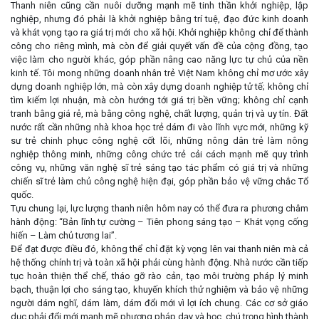
Thanh niên cũng cần nuôi dưỡng mạnh mẽ tinh thần khởi nghiệp, lập
nghiệp, nhưng đó phải là khởi nghiệp bằng trí tuệ, đạo đức kinh doanh
và khát vọng tạo ra giá trị mới cho xã hội. Khởi nghiệp không chỉ để thành
công cho riêng mình, mà còn để giải quyết vấn đề của cộng đồng, tạo
việc làm cho người khác, góp phần nâng cao năng lực tự chủ của nền
kinh tế. Tôi mong những doanh nhân trẻ Việt Nam không chỉ mơ ước xây
dựng doanh nghiệp lớn, mà còn xây dựng doanh nghiệp tử tế; không chỉ
tìm kiếm lợi nhuận, mà còn hướng tới giá trị bền vững; không chỉ cạnh
tranh bằng giá rẻ, mà bằng công nghệ, chất lượng, quản trị và uy tín. Đất
nước rất cần những nhà khoa học trẻ dám đi vào lĩnh vực mới, những kỹ
sư trẻ chinh phục công nghệ cốt lõi, những nông dân trẻ làm nông
nghiệp thông minh, những công chức trẻ cải cách mạnh mẽ quy trình
công vụ, những văn nghệ sĩ trẻ sáng tạo tác phẩm có giá trị và những
chiến sĩ trẻ làm chủ công nghệ hiện đại, góp phần bảo vệ vững chắc Tổ
quốc.
Tựu chung lại, lực lượng thanh niên hôm nay có thể đưa ra phương châm
hành động: “Bản lĩnh tự cường – Tiên phong sáng tạo – Khát vọng cống
hiến – Làm chủ tương lai”.
Để đạt được điều đó, không thể chỉ đặt kỳ vọng lên vai thanh niên mà cả
hệ thống chính trị và toàn xã hội phải cùng hành động. Nhà nước cần tiếp
tục hoàn thiện thể chế, tháo gỡ rào cản, tạo môi trường pháp lý minh
bạch, thuận lợi cho sáng tạo, khuyến khích thử nghiệm và bảo vệ những
người dám nghĩ, dám làm, dám đổi mới vì lợi ích chung. Các cơ sở giáo
dục phải đổi mới mạnh mẽ phương pháp dạy và học, chú trọng hình thành