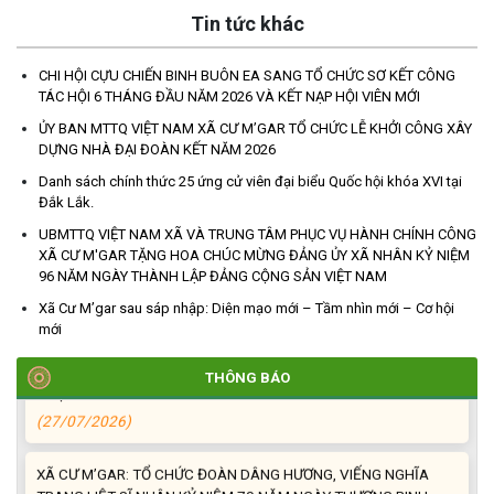
Tin tức khác
CHI HỘI CỰU CHIẾN BINH BUÔN EA SANG TỔ CHỨC SƠ KẾT CÔNG
TÁC HỘI 6 THÁNG ĐẦU NĂM 2026 VÀ KẾT NẠP HỘI VIÊN MỚI
TRIỂN KHAI, GIAO NHIỆM VỤ TÌM KIẾM, QUY TẬP VÀ XÁC ĐỊNH
ỦY BAN MTTQ VIỆT NAM XÃ CƯ M’GAR TỔ CHỨC LỄ KHỞI CÔNG XÂY
DỰNG NHÀ ĐẠI ĐOÀN KẾT NĂM 2026
DANH TÍNH HÀI CỐT LIỆT SĨ
(27/07/2026)
Danh sách chính thức 25 ứng cử viên đại biểu Quốc hội khóa XVI tại
Đắk Lắk.
HỘI LIÊN HIỆP PHỤ NỮ XÃ THĂM, TẶNG QUÀ CÁC GIA ĐÌNH
UBMTTQ VIỆT NAM XÃ VÀ TRUNG TÂM PHỤC VỤ HÀNH CHÍNH CÔNG
CHÍNH SÁCH NHÂN NGÀY THƯƠNG BINH - LIỆT SĨ 27/7
XÃ CƯ M'GAR TẶNG HOA CHÚC MỪNG ĐẢNG ỦY XÃ NHÂN KỶ NIỆM
96 NĂM NGÀY THÀNH LẬP ĐẢNG CỘNG SẢN VIỆT NAM
(27/07/2026)
Xã Cư M’gar sau sáp nhập: Diện mạo mới – Tầm nhìn mới – Cơ hội
mới
HỘI NGƯỜI CAO TUỔI XÃ CƯ M’GAR: SƠ KẾT CÔNG TÁC HỘI 6
THÁNG ĐẦU NĂM VÀ KIỆN TOÀN TỔ CHỨC CHI HỘI SAU SÁP
NHẬP
THÔNG BÁO
(27/07/2026)
XÃ CƯ M’GAR: TỔ CHỨC ĐOÀN DÂNG HƯƠNG, VIẾNG NGHĨA
TRANG LIỆT SĨ NHÂN KỶ NIỆM 79 NĂM NGÀY THƯƠNG BINH -