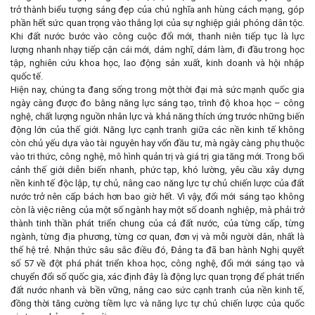
trở thành biểu tượng sáng đẹp của chủ nghĩa anh hùng cách mạng, góp
phần hết sức quan trọng vào thắng lợi của sự nghiệp giải phóng dân tộc.
Khi đất nước bước vào công cuộc đổi mới, thanh niên tiếp tục là lực
lượng nhanh nhạy tiếp cận cái mới, dám nghĩ, dám làm, đi đầu trong học
tập, nghiên cứu khoa học, lao động sản xuất, kinh doanh và hội nhập
quốc tế.
Hiện nay, chúng ta đang sống trong một thời đại mà sức mạnh quốc gia
ngày càng được đo bằng năng lực sáng tạo, trình độ khoa học – công
nghệ, chất lượng nguồn nhân lực và khả năng thích ứng trước những biến
động lớn của thế giới. Năng lực cạnh tranh giữa các nền kinh tế không
còn chủ yếu dựa vào tài nguyên hay vốn đầu tư, mà ngày càng phụ thuộc
vào tri thức, công nghệ, mô hình quản trị và giá trị gia tăng mới. Trong bối
cảnh thế giới diễn biến nhanh, phức tạp, khó lường, yêu cầu xây dựng
nền kinh tế độc lập, tự chủ, nâng cao năng lực tự chủ chiến lược của đất
nước trở nên cấp bách hơn bao giờ hết. Vì vậy, đổi mới sáng tạo không
còn là việc riêng của một số ngành hay một số doanh nghiệp, mà phải trở
thành tinh thần phát triển chung của cả đất nước, của từng cấp, từng
ngành, từng địa phương, từng cơ quan, đơn vị và mỗi người dân, nhất là
thế hệ trẻ. Nhận thức sâu sắc điều đó, Đảng ta đã ban hành Nghị quyết
số 57 về đột phá phát triển khoa học, công nghệ, đổi mới sáng tạo và
chuyển đổi số quốc gia, xác định đây là động lực quan trọng để phát triển
đất nước nhanh và bền vững, nâng cao sức cạnh tranh của nền kinh tế,
đồng thời tăng cường tiềm lực và năng lực tự chủ chiến lược của quốc