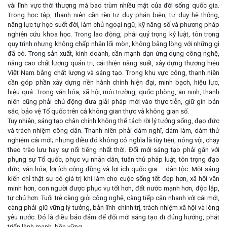
vài lĩnh vực thời thượng mà bao trùm nhiều mặt của đời sống quốc gia.
Trong học tập, thanh niên cần rèn tư duy phản biện, tư duy hệ thống,
năng lực tự học suốt đời, làm chủ ngoại ngữ, kỹ năng số và phương pháp
nghiên cứu khoa học. Trong lao động, phải quý trọng kỷ luật, tôn trọng
quy trình nhưng không chấp nhận lối mòn, không bằng lòng với những gì
đã có. Trong sản xuất, kinh doanh, cần mạnh dạn ứng dụng công nghệ,
nâng cao chất lượng quản trị, cải thiện năng suất, xây dựng thương hiệu
Việt Nam bằng chất lượng và sáng tạo. Trong khu vực công, thanh niên
cần góp phần xây dựng nền hành chính hiện đại, minh bạch, hiệu lực,
hiệu quả. Trong văn hóa, xã hội, môi trường, quốc phòng, an ninh, thanh
niên cũng phải chủ động đưa giải pháp mới vào thực tiễn, giữ gìn bản
sắc, bảo vệ Tổ quốc trên cả không gian thực và không gian số.
Tuy nhiên, sáng tạo chân chính không thể tách rời lý tưởng sống, đạo đức
và trách nhiệm công dân. Thanh niên phải dám nghĩ, dám làm, dám thử
nghiệm cái mới; nhưng điều đó không có nghĩa là tùy tiện, nóng vội, chạy
theo trào lưu hay sự nổi tiếng nhất thời. Đổi mới sáng tạo phải gắn với
phụng sự Tổ quốc, phục vụ nhân dân, tuân thủ pháp luật, tôn trọng đạo
đức, văn hóa, lợi ích cộng đồng và lợi ích quốc gia – dân tộc. Một sáng
kiến chỉ thật sự có giá trị khi làm cho cuộc sống tốt đẹp hơn, xã hội văn
minh hơn, con người được phục vụ tốt hơn, đất nước mạnh hơn, độc lập,
tự chủ hơn. Tuổi trẻ càng giỏi công nghệ, càng tiếp cận nhanh với cái mới,
càng phải giữ vững lý tưởng, bản lĩnh chính trị, trách nhiệm xã hội và lòng
yêu nước. Đó là điều bảo đảm để đổi mới sáng tạo đi đúng hướng, phát
triển lành mạnh, bền vững.