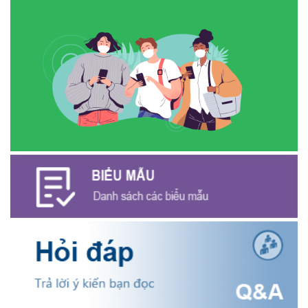
ĐỒNG CHÍ PHAN XUÂN LỰC - CHỦ TỊCH UBND XÃ CƯ M’GAR
THĂM, TẶNG QUÀ GIA ĐÌNH CHÍNH SÁCH NHÂN KỶ NIỆM 79
NĂM NGÀY THƯƠNG BINH - LIỆT SĨ
(27/07/2026)
Phát biểu bế mạc Hội nghị Trung ương 3, khóa XIV của Tổng Bí
thư, Chủ tịch nước Tô Lâm
(26/07/2026)
NGÂN HÀNG CHÍNH SÁCH XÃ HỘI CƯ M’GAR: TỔ CHỨC CHO
VAY KÝ QUỸ ĐỐI VỚI NGƯỜI LAO ĐỘNG ĐI LÀM VIỆC TẠI HÀN
QUỐC
(24/07/2026)
HỘI NÔNG DÂN XÃ CƯ M’GAR ĐẠI DIỆN TỈNH ĐẮK LẮK QUẢNG
BÁ SẢN PHẨM OCOP TẠI TUẦN LỄ NÔNG SẢN VÀ SẢN PHẨM
OCOP TỈNH KHÁNH HÒA NĂM 2026
(18/07/2026)
Đoàn viên thanh niên và các tầng lớp Nhân dân xã Cư M'gar tích