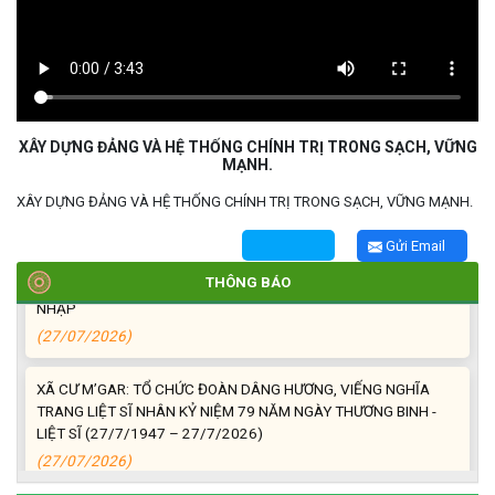
TRIỂN KHAI, GIAO NHIỆM VỤ TÌM KIẾM, QUY TẬP VÀ XÁC ĐỊNH
DANH TÍNH HÀI CỐT LIỆT SĨ
(27/07/2026)
XÂY DỰNG ĐẢNG VÀ HỆ THỐNG CHÍNH TRỊ TRONG SẠCH, VỮNG
HỘI LIÊN HIỆP PHỤ NỮ XÃ THĂM, TẶNG QUÀ CÁC GIA ĐÌNH
MẠNH.
CHÍNH SÁCH NHÂN NGÀY THƯƠNG BINH - LIỆT SĨ 27/7
(27/07/2026)
XÂY DỰNG ĐẢNG VÀ HỆ THỐNG CHÍNH TRỊ TRONG SẠCH, VỮNG MẠNH.
Gửi Email
HỘI NGƯỜI CAO TUỔI XÃ CƯ M’GAR: SƠ KẾT CÔNG TÁC HỘI 6
THÁNG ĐẦU NĂM VÀ KIỆN TOÀN TỔ CHỨC CHI HỘI SAU SÁP
THÔNG BÁO
NHẬP
(27/07/2026)
XÃ CƯ M’GAR: TỔ CHỨC ĐOÀN DÂNG HƯƠNG, VIẾNG NGHĨA
TRANG LIỆT SĨ NHÂN KỶ NIỆM 79 NĂM NGÀY THƯƠNG BINH -
LIỆT SĨ (27/7/1947 – 27/7/2026)
(27/07/2026)