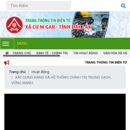
Tiếng Việt
Tiếng Anh
MENU
TRANG CHỦ
KINH TẾ - CHÍNH TRỊ
TIN HOẠT ĐỘNG
VĂN HÓA XÃ HỘI
TRANG THÔNG TIN ĐIỆN TỬ XÃ CƯM'GAR, TỈN
Trang chủ
Hoạt động
XÂY DỰNG ĐẢNG VÀ HỆ THỐNG CHÍNH TRỊ TRONG SẠCH,
VỮNG MẠNH.