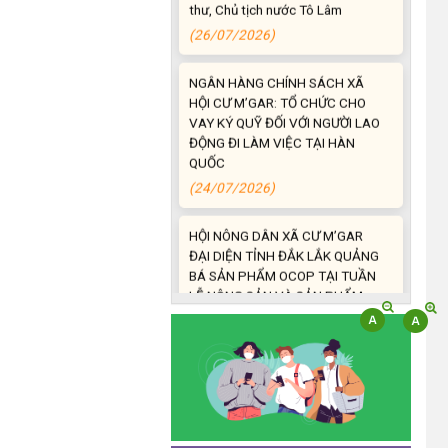
(26/07/2026)
NGÂN HÀNG CHÍNH SÁCH XÃ
HỘI CƯ M’GAR: TỔ CHỨC CHO
VAY KÝ QUỸ ĐỐI VỚI NGƯỜI LAO
ĐỘNG ĐI LÀM VIỆC TẠI HÀN
QUỐC
(24/07/2026)
HỘI NÔNG DÂN XÃ CƯ M’GAR
ĐẠI DIỆN TỈNH ĐẮK LẮK QUẢNG
BÁ SẢN PHẨM OCOP TẠI TUẦN
LỄ NÔNG SẢN VÀ SẢN PHẨM
OCOP TỈNH KHÁNH HÒA NĂM
2026
(18/07/2026)
Đoàn viên thanh niên và các tầng
lớp Nhân dân xã Cư M'gar tích
cực tham gia hưởng ngày hội hiến
máu tình nguyện đợt II năm 2026.