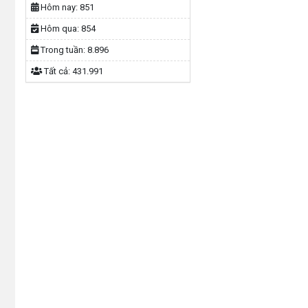
Hôm nay:
851
Hôm qua:
854
Trong tuần:
8.896
Tất cả:
431.991