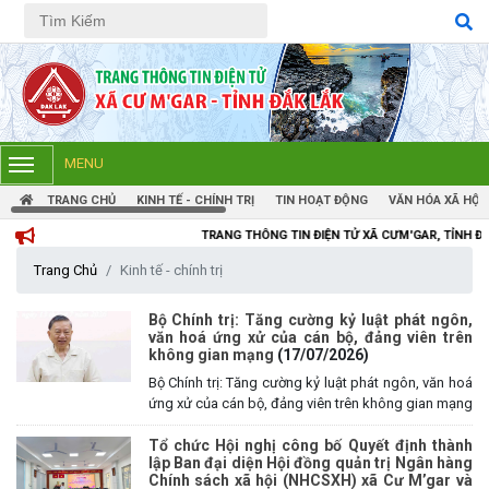
Tiếng Việt
Tiếng Anh
MENU
TRANG CHỦ
KINH TẾ - CHÍNH TRỊ
TIN HOẠT ĐỘNG
VĂN HÓA XÃ HỘI
TRANG THÔNG TIN ĐIỆN TỬ XÃ CƯM'GAR, TỈNH ĐẮK LẮK
Trang Chủ
Kinh tế - chính trị
Bộ Chính trị: Tăng cường kỷ luật phát ngôn,
văn hoá ứng xử của cán bộ, đảng viên trên
không gian mạng
(17/07/2026)
Bộ Chính trị: Tăng cường kỷ luật phát ngôn, văn hoá
ứng xử của cán bộ, đảng viên trên không gian mạng
Tổ chức Hội nghị công bố Quyết định thành
lập Ban đại diện Hội đồng quản trị Ngân hàng
Chính sách xã hội (NHCSXH) xã Cư M’gar và