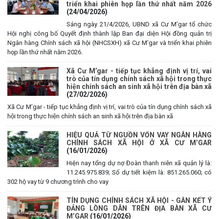
triển khai phiên họp lần thứ nhất năm 2026
(24/04/2026)
Sáng ngày 21/4/2026, UBND xã Cư M’gar tổ chức
Hội nghị công bố Quyết định thành lập Ban đại diện Hội đồng quản trị
Ngân hàng Chính sách xã hội (NHCSXH) xã Cư M’gar và triển khai phiên
họp lần thứ nhất năm 2026.
Xã Cư M’gar - tiếp tục khẳng định vị trí, vai
trò của tín dụng chính sách xã hội trong thực
hiện chính sách an sinh xã hội trên địa bàn xã
(27/02/2026)
Xã Cư M’gar - tiếp tục khẳng định vị trí, vai trò của tín dụng chính sách xã
hội trong thực hiện chính sách an sinh xã hội trên địa bàn xã
HIỆU QUẢ TỪ NGUỒN VỐN VAY NGÂN HÀNG
CHÍNH SÁCH XÃ HỘI Ở XÃ CƯ M’GAR
(16/01/2026)
Hiện nay tổng dự nợ Đoàn thanh niên xã quản lý là:
11.245.975.839; Số dự tiết kiệm là: 851.265.060; có
302 hộ vay từ 9 chương trình cho vay
TÍN DỤNG CHÍNH SÁCH XÃ HỘI - GẮN KẾT Ý
ĐẢNG LÒNG DÂN TRÊN ĐỊA BÀN XÃ CƯ
M’GAR
(16/01/2026)