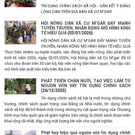
TÍN DỤNG CHÍNH SÁCH XÃ HỘI - GẮN KẾT Ý ĐẢNG
LÒNG DÂN TRÊN ĐỊA BÀN XÃ CƯ M’GAR
HỘI NÔNG DÂN XÃ CƯ M’GAR ĐẨY MẠNH
TUYÊN TRUYỀN, NHÂN RỘNG MÔ HÌNH KINH
TẾ HIỆU QUẢ
(03/01/2026)
HỘI NÔNG DÂN XÃ CƯ M’GAR ĐẨY MẠNH TUYÊN
TRUYỀN, NHÂN RỘNG MÔ HÌNH KINH TẾ HIỆU QUẢ
Thực hiện nhiệm vụ tuyên truyền, vận động hội viên nông dân phát triển
kinh tế năm 2026, ngày 02/01/2026, Hội Nông dân xã Cư M’gar đã tổ
chức cho đoàn trên 30 cán bộ, hội viên nông dân tham quan, học tập các
mô hình sản xuất tiêu biểu trên địa bàn xã.
PHÁT TRIỂN CHĂN NUÔI, TẠO VIỆC LÀM TỪ
NGUỒN VỐN VAY TÍN DỤNG CHÍNH SÁCH
(26/12/2025)
Tín dụng chính sách xã hội là một trong những chủ
trương, chính sách quan trọng của Đảng và Nhà nước, tín dụng chính
sách xã hội đã trở thành một trong những trụ cột quan trọng của Chương
trình mục tiêu quốc gia về giảm nghèo bền vững, là chính sách được triển
khai rộng rãi nhất, đáp ứng một lượng lớn vốn cho người nghèo.
Phát huy hiệu quả nguồn vốn tín dụng chính