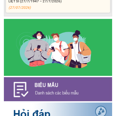
(27/07/2026)
ĐỒNG CHÍ PHAN XUÂN LỰC - CHỦ TỊCH UBND XÃ CƯ M’GAR
THĂM, TẶNG QUÀ GIA ĐÌNH CHÍNH SÁCH NHÂN KỶ NIỆM 79
NĂM NGÀY THƯƠNG BINH - LIỆT SĨ
(27/07/2026)
Phát biểu bế mạc Hội nghị Trung ương 3, khóa XIV của Tổng Bí
thư, Chủ tịch nước Tô Lâm
(26/07/2026)
NGÂN HÀNG CHÍNH SÁCH XÃ HỘI CƯ M’GAR: TỔ CHỨC CHO
VAY KÝ QUỸ ĐỐI VỚI NGƯỜI LAO ĐỘNG ĐI LÀM VIỆC TẠI HÀN
QUỐC
(24/07/2026)
HỘI NÔNG DÂN XÃ CƯ M’GAR ĐẠI DIỆN TỈNH ĐẮK LẮK QUẢNG
BÁ SẢN PHẨM OCOP TẠI TUẦN LỄ NÔNG SẢN VÀ SẢN PHẨM
OCOP TỈNH KHÁNH HÒA NĂM 2026