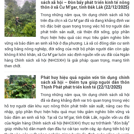
sách xã hội – Đòn bẩy phát triển kinh tế nông
thôn ở xã Cư M’gar, tỉnh Đắk Lắk
(22/12/2025)
Trong những năm qua, tín dụng chính sách xã hội
trên địa chị n xã Cư M’gar đã và đang khẳng định vai
trò đặc biệt quan trọng trong việc hỗ trợ người dân
phát triển sản xuất, cải thiện đời sống, góp phần
thực hiện hiệu quả các mục tiêu giảm nghèo bền
vững và bảo đảm an sinh xã hội ở địa phương. Là xã có đông dân cư sinh
sống bằng nông nghiệp, đời sống của một bộ phận người dân còn gặp
không ít khó khăn, xã Cư M’gar luôn xác định nguồn vốn ưu đãi của Ngân
hàng Chính sách xã hội (NHCSXH) là giải pháp quan trọng, mang tính
then chốt.
Phát huy hiệu quả nguồn vốn tín dụng chính
sách xã hội – Điểm tựa giúp người dân thôn
Thịnh Phát phát triển kinh tế
(22/12/2025)
Trong những năm qua, tín dụng chính sách xã hội
đã và đang khẳng định vai trò quan trọng trong việc
hỗ trợ người dân khu vực nông thôn phát triển sản xuất, nâng cao thu
nhập, góp phần thực hiện hiệu quả mục tiêu giảm nghèo bền vững và
bảo đảm an sinh xã hội. Tại xã Cư M’gar, tỉnh Đắk Lắk, nguồn vốn ưu đãi
của Ngân hàng Chính sách xã hội (NHCSXH) thực sự trở thành “đòn bẩy”
giúp nhiều hộ dân mạnh dạn đầu tư cải tạo vườn cây, áp dụng tiến bộ kỹ