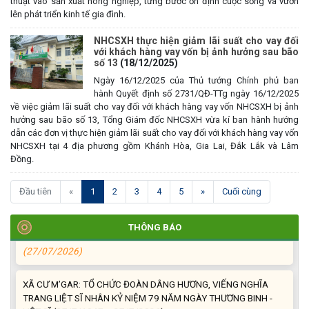
thuật vào sản xuất nông nghiệp, từng bước ổn định cuộc sống và vươn
lên phát triển kinh tế gia đình.
NHCSXH thực hiện giảm lãi suất cho vay đối
với khách hàng vay vốn bị ảnh hưởng sau bão
số 13
(18/12/2025)
TRIỂN KHAI, GIAO NHIỆM VỤ TÌM KIẾM, QUY TẬP VÀ XÁC ĐỊNH
Ngày 16/12/2025 của Thủ tướng Chính phủ ban
DANH TÍNH HÀI CỐT LIỆT SĨ
hành Quyết định số 2731/QĐ-TTg ngày 16/12/2025
(27/07/2026)
về việc giảm lãi suất cho vay đối với khách hàng vay vốn NHCSXH bị ảnh
hưởng sau bão số 13, Tổng Giám đốc NHCSXH vừa kí ban hành hướng
dẫn các đơn vị thực hiện giảm lãi suất cho vay đối với khách hàng vay vốn
HỘI LIÊN HIỆP PHỤ NỮ XÃ THĂM, TẶNG QUÀ CÁC GIA ĐÌNH
NHCSXH tại 4 địa phương gồm Khánh Hòa, Gia Lai, Đắk Lắk và Lâm
CHÍNH SÁCH NHÂN NGÀY THƯƠNG BINH - LIỆT SĨ 27/7
Đồng.
(27/07/2026)
(current)
Đầu tiên
«
1
2
3
4
5
»
Cuối cùng
HỘI NGƯỜI CAO TUỔI XÃ CƯ M’GAR: SƠ KẾT CÔNG TÁC HỘI 6
THÁNG ĐẦU NĂM VÀ KIỆN TOÀN TỔ CHỨC CHI HỘI SAU SÁP
NHẬP
THÔNG BÁO
(27/07/2026)
XÃ CƯ M’GAR: TỔ CHỨC ĐOÀN DÂNG HƯƠNG, VIẾNG NGHĨA
TRANG LIỆT SĨ NHÂN KỶ NIỆM 79 NĂM NGÀY THƯƠNG BINH -
LIỆT SĨ (27/7/1947 – 27/7/2026)