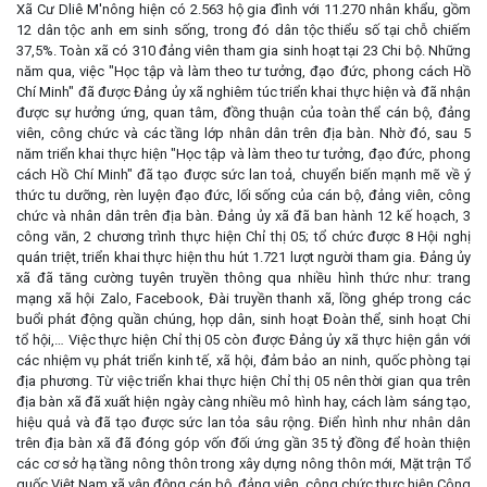
Xã Cư Dliê M'nông hiện có 2.563 hộ gia đình với 11.270 nhân khẩu, gồm
12 dân tộc anh em sinh sống, trong đó dân tộc thiểu số tại chỗ chiếm
37,5%. Toàn xã có 310 đảng viên tham gia sinh hoạt tại 23 Chi bộ. Những
năm qua, việc "Học tập và làm theo tư tưởng, đạo đức, phong cách Hồ
Chí Minh" đã được Đảng ủy xã nghiêm túc triển khai thực hiện và đã nhận
được sự hưởng ứng, quan tâm, đồng thuận của toàn thể cán bộ, đảng
viên, công chức và các tầng lớp nhân dân trên địa bàn. Nhờ đó, sau 5
năm triển khai thực hiện "Học tập và làm theo tư tưởng, đạo đức, phong
cách Hồ Chí Minh" đã tạo được sức lan toả, chuyển biến mạnh mẽ về ý
thức tu dưỡng, rèn luyện đạo đức, lối sống của cán bộ, đảng viên, công
chức và nhân dân trên địa bàn. Đảng ủy xã đã ban hành 12 kế hoạch, 3
công văn, 2 chương trình thực hiện Chỉ thị 05; tổ chức được 8 Hội nghị
quán triệt, triển khai thực hiện thu hút 1.721 lượt người tham gia. Đảng ủy
xã đã tăng cường tuyên truyền thông qua nhiều hình thức như: trang
mạng xã hội Zalo, Facebook, Đài truyền thanh xã, lồng ghép trong các
buổi phát động quần chúng, họp dân, sinh hoạt Đoàn thể, sinh hoạt Chi
tổ hội,… Việc thực hiện Chỉ thị 05 còn được Đảng ủy xã thực hiện gắn với
các nhiệm vụ phát triển kinh tế, xã hội, đảm bảo an ninh, quốc phòng tại
địa phương. Từ việc triển khai thực hiện Chỉ thị 05 nên thời gian qua trên
địa bàn xã đã xuất hiện ngày càng nhiều mô hình hay, cách làm sáng tạo,
hiệu quả và đã tạo được sức lan tỏa sâu rộng. Điển hình như nhân dân
trên địa bàn xã đã đóng góp vốn đối ứng gần 35 tỷ đồng để hoàn thiện
các cơ sở hạ tầng nông thôn trong xây dựng nông thôn mới, Mặt trận Tổ
quốc Việt Nam xã vận động cán bộ, đảng viên, công chức thực hiện Công