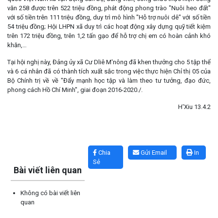
văn 258 được trên 522 triệu đồng, phát động phong trào "Nuôi heo đất"
với số tiền trên 111 triệu đồng, duy trì mô hình "Hỗ trợ nuôi dê" với số tiền
54 triệu đồng; Hội LHPN xã duy trì các hoạt động xây dựng quỹ tiết kiệm
trên 172 triệu đồng, trên 1,2 tấn gạo để hỗ trợ chị em có hoàn cảnh khó
khăn,…
Tại hội nghị này, Đảng ủy xã Cư Dliê M'nông đã khen thưởng cho 5 tập thể
và 6 cá nhân đã có thành tích xuất sắc trong việc thực hiện Chỉ thị 05 của
Bộ Chính trị về về "Đẩy mạnh học tập và làm theo tư tưởng, đạo đức,
phong cách Hồ Chí Minh", giai đoạn 2016-2020./.
H'Xiu 13.4.2
Lấy link copy
Chia
Gửi Email
In
Sẻ
Bài viết liên quan
Không có bài viết liên
quan