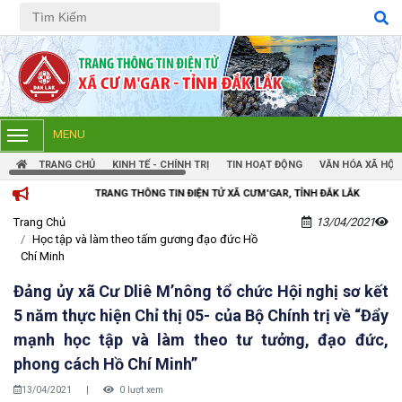
Tiếng Việt
Tiếng Anh
MENU
TRANG CHỦ
KINH TẾ - CHÍNH TRỊ
TIN HOẠT ĐỘNG
VĂN HÓA XÃ HỘI
TRANG THÔNG TIN ĐIỆN TỬ XÃ CƯM'GAR, TỈNH ĐẮK LẮK
Trang Chủ
13/04/2021
Học tập và làm theo tấm gương đạo đức Hồ
Chí Minh
Đảng ủy xã Cư Dliê M’nông tổ chức Hội nghị sơ kết
5 năm thực hiện Chỉ thị 05- của Bộ Chính trị về “Đẩy
mạnh học tập và làm theo tư tưởng, đạo đức,
phong cách Hồ Chí Minh”
13/04/2021
|
0 lượt xem