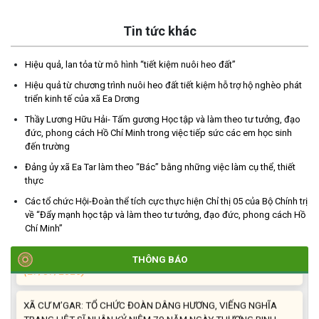
Tin tức khác
Hiệu quả, lan tỏa từ mô hình “tiết kiệm nuôi heo đất”
TRIỂN KHAI, GIAO NHIỆM VỤ TÌM KIẾM, QUY TẬP VÀ XÁC ĐỊNH
Hiệu quả từ chương trình nuôi heo đất tiết kiệm hỗ trợ hộ nghèo phát
DANH TÍNH HÀI CỐT LIỆT SĨ
triển kinh tế của xã Ea Drơng
(27/07/2026)
Thầy Lương Hữu Hải- Tấm gương Học tập và làm theo tư tưởng, đạo
đức, phong cách Hồ Chí Minh trong việc tiếp sức các em học sinh
đến trường
HỘI LIÊN HIỆP PHỤ NỮ XÃ THĂM, TẶNG QUÀ CÁC GIA ĐÌNH
CHÍNH SÁCH NHÂN NGÀY THƯƠNG BINH - LIỆT SĨ 27/7
Đảng ủy xã Ea Tar làm theo “Bác” bằng những việc làm cụ thể, thiết
thực
(27/07/2026)
Các tổ chức Hội-Đoàn thể tích cực thực hiện Chỉ thị 05 của Bộ Chính trị
về “Đẩy mạnh học tập và làm theo tư tưởng, đạo đức, phong cách Hồ
HỘI NGƯỜI CAO TUỔI XÃ CƯ M’GAR: SƠ KẾT CÔNG TÁC HỘI 6
Chí Minh”
THÁNG ĐẦU NĂM VÀ KIỆN TOÀN TỔ CHỨC CHI HỘI SAU SÁP
NHẬP
THÔNG BÁO
(27/07/2026)
XÃ CƯ M’GAR: TỔ CHỨC ĐOÀN DÂNG HƯƠNG, VIẾNG NGHĨA
TRANG LIỆT SĨ NHÂN KỶ NIỆM 79 NĂM NGÀY THƯƠNG BINH -