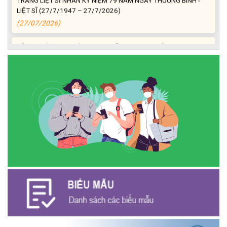
LIỆT SĨ (27/7/1947 – 27/7/2026)
(27/07/2026)
ĐỒNG CHÍ PHAN XUÂN LỰC - CHỦ TỊCH UBND XÃ CƯ M’GAR
THĂM, TẶNG QUÀ GIA ĐÌNH CHÍNH SÁCH NHÂN KỶ NIỆM 79
NĂM NGÀY THƯƠNG BINH - LIỆT SĨ
(27/07/2026)
Phát biểu bế mạc Hội nghị Trung ương 3, khóa XIV của Tổng Bí
thư, Chủ tịch nước Tô Lâm
(26/07/2026)
NGÂN HÀNG CHÍNH SÁCH XÃ HỘI CƯ M’GAR: TỔ CHỨC CHO
VAY KÝ QUỸ ĐỐI VỚI NGƯỜI LAO ĐỘNG ĐI LÀM VIỆC TẠI HÀN
QUỐC
(24/07/2026)
HỘI NÔNG DÂN XÃ CƯ M’GAR ĐẠI DIỆN TỈNH ĐẮK LẮK QUẢNG
BÁ SẢN PHẨM OCOP TẠI TUẦN LỄ NÔNG SẢN VÀ SẢN PHẨM
OCOP TỈNH KHÁNH HÒA NĂM 2026