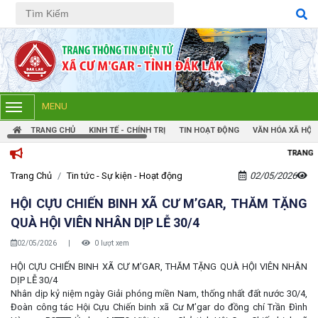
Tiếng Việt
Tiếng Anh
MENU
TRANG CHỦ
KINH TẾ - CHÍNH TRỊ
TIN HOẠT ĐỘNG
VĂN HÓA XÃ HỘI
TRANG THÔNG TIN ĐIỆN TỬ XÃ C
Trang Chủ
Tin tức - Sự kiện - Hoạt động
02/05/2026
HỘI CỰU CHIẾN BINH XÃ CƯ M’GAR, THĂM TẶNG
QUÀ HỘI VIÊN NHÂN DỊP LỄ 30/4
02/05/2026
|
0 lượt xem
HỘI CỰU CHIẾN BINH XÃ CƯ M’GAR, THĂM TẶNG QUÀ HỘI VIÊN NHÂN
DỊP LỄ 30/4
Nhân dịp kỷ niệm ngày Giải phóng miền Nam, thống nhất đất nước 30/4,
Đoàn công tác Hội Cựu Chiến binh xã Cư M’gar do đồng chí Trần Đình