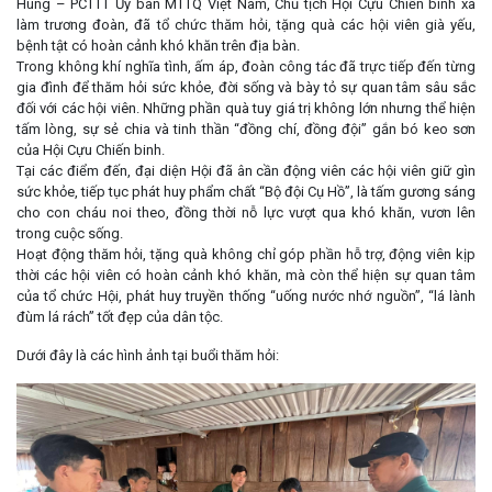
Hùng – PCTTT Ủy ban MTTQ Việt Nam, Chủ tịch Hội Cựu Chiến binh xã
làm trương đoàn, đã tổ chức thăm hỏi, tặng quà các hội viên già yếu,
bệnh tật có hoàn cảnh khó khăn trên địa bàn.
Trong không khí nghĩa tình, ấm áp, đoàn công tác đã trực tiếp đến từng
gia đình để thăm hỏi sức khỏe, đời sống và bày tỏ sự quan tâm sâu sắc
đối với các hội viên. Những phần quà tuy giá trị không lớn nhưng thể hiện
tấm lòng, sự sẻ chia và tinh thần “đồng chí, đồng đội” gắn bó keo sơn
của Hội Cựu Chiến binh.
Tại các điểm đến, đại diện Hội đã ân cần động viên các hội viên giữ gìn
sức khỏe, tiếp tục phát huy phẩm chất “Bộ đội Cụ Hồ”, là tấm gương sáng
cho con cháu noi theo, đồng thời nỗ lực vượt qua khó khăn, vươn lên
trong cuộc sống.
Hoạt động thăm hỏi, tặng quà không chỉ góp phần hỗ trợ, động viên kịp
thời các hội viên có hoàn cảnh khó khăn, mà còn thể hiện sự quan tâm
của tổ chức Hội, phát huy truyền thống “uống nước nhớ nguồn”, “lá lành
đùm lá rách” tốt đẹp của dân tộc.
Dưới đây là các hình ảnh tại buổi thăm hỏi: