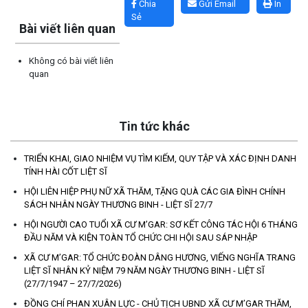
Chia
Gửi Email
In
Sẻ
Bài viết liên quan
Không có bài viết liên
quan
Tin tức khác
TRIỂN KHAI, GIAO NHIỆM VỤ TÌM KIẾM, QUY TẬP VÀ XÁC ĐỊNH DANH
TÍNH HÀI CỐT LIỆT SĨ
HỘI LIÊN HIỆP PHỤ NỮ XÃ THĂM, TẶNG QUÀ CÁC GIA ĐÌNH CHÍNH
SÁCH NHÂN NGÀY THƯƠNG BINH - LIỆT SĨ 27/7
TRIỂN KHAI, GIAO NHIỆM VỤ TÌM KIẾM, QUY TẬP VÀ XÁC ĐỊNH
HỘI NGƯỜI CAO TUỔI XÃ CƯ M’GAR: SƠ KẾT CÔNG TÁC HỘI 6 THÁNG
DANH TÍNH HÀI CỐT LIỆT SĨ
ĐẦU NĂM VÀ KIỆN TOÀN TỔ CHỨC CHI HỘI SAU SÁP NHẬP
(27/07/2026)
XÃ CƯ M’GAR: TỔ CHỨC ĐOÀN DÂNG HƯƠNG, VIẾNG NGHĨA TRANG
LIỆT SĨ NHÂN KỶ NIỆM 79 NĂM NGÀY THƯƠNG BINH - LIỆT SĨ
HỘI LIÊN HIỆP PHỤ NỮ XÃ THĂM, TẶNG QUÀ CÁC GIA ĐÌNH
(27/7/1947 – 27/7/2026)
CHÍNH SÁCH NHÂN NGÀY THƯƠNG BINH - LIỆT SĨ 27/7
ĐỒNG CHÍ PHAN XUÂN LỰC - CHỦ TỊCH UBND XÃ CƯ M’GAR THĂM,