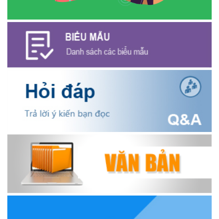
NGÂN HÀNG CHÍNH SÁCH XÃ HỘI CƯ M’GAR: TỔ CHỨC CHO
VAY KÝ QUỸ ĐỐI VỚI NGƯỜI LAO ĐỘNG ĐI LÀM VIỆC TẠI HÀN
QUỐC
(24/07/2026)
HỘI NÔNG DÂN XÃ CƯ M’GAR ĐẠI DIỆN TỈNH ĐẮK LẮK QUẢNG
BÁ SẢN PHẨM OCOP TẠI TUẦN LỄ NÔNG SẢN VÀ SẢN PHẨM
OCOP TỈNH KHÁNH HÒA NĂM 2026
(18/07/2026)
Đoàn viên thanh niên và các tầng lớp Nhân dân xã Cư M'gar tích
cực tham gia hưởng ngày hội hiến máu tình nguyện đợt II năm
2026.
(17/07/2026)
HƯỞNG ỨNG CUỘC THI TRỰC TUYẾN CỦA HỘI NÔNG DÂN XÃ
CƯ M’GAR – LAN TỎA TRI THỨC, VỮNG BƯỚC CÙNG NÔNG
DÂN VIỆT NAM!
(17/07/2026)