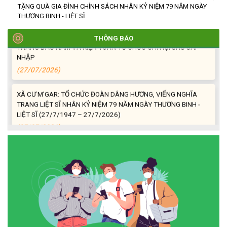
(27/07/2026)
TẶNG QUÀ GIA ĐÌNH CHÍNH SÁCH NHÂN KỶ NIỆM 79 NĂM NGÀY
THƯƠNG BINH - LIỆT SĨ
HỘI NGƯỜI CAO TUỔI XÃ CƯ M’GAR: SƠ KẾT CÔNG TÁC HỘI 6
THÁNG ĐẦU NĂM VÀ KIỆN TOÀN TỔ CHỨC CHI HỘI SAU SÁP
THÔNG BÁO
NHẬP
(27/07/2026)
XÃ CƯ M’GAR: TỔ CHỨC ĐOÀN DÂNG HƯƠNG, VIẾNG NGHĨA
TRANG LIỆT SĨ NHÂN KỶ NIỆM 79 NĂM NGÀY THƯƠNG BINH -
LIỆT SĨ (27/7/1947 – 27/7/2026)
(27/07/2026)
ĐỒNG CHÍ PHAN XUÂN LỰC - CHỦ TỊCH UBND XÃ CƯ M’GAR
THĂM, TẶNG QUÀ GIA ĐÌNH CHÍNH SÁCH NHÂN KỶ NIỆM 79
NĂM NGÀY THƯƠNG BINH - LIỆT SĨ
(27/07/2026)
Phát biểu bế mạc Hội nghị Trung ương 3, khóa XIV của Tổng Bí
thư, Chủ tịch nước Tô Lâm
(26/07/2026)