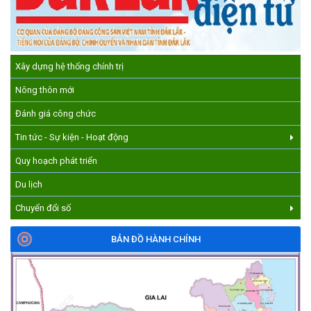
cực tham gia hưởng ngày hội hiến máu tình nguyện đợt II năm
2026.
(17/07/2026)
Xây dựng hệ thống chính trị
HƯỞNG ỨNG CUỘC THI TRỰC TUYẾN CỦA HỘI NÔNG DÂN XÃ
CƯ M’GAR – LAN TỎA TRI THỨC, VỮNG BƯỚC CÙNG NÔNG
Nông thôn mới
DÂN VIỆT NAM!
Đánh giá công chức
(17/07/2026)
Tin tức - Sự kiện - Hoạt động
Quy hoạch phát triển
Du lịch
Chuyển đổi số
BẢN ĐỒ HÀNH CHÍNH