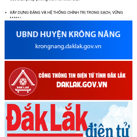
NĂM NGÀY THƯƠNG BINH - LIỆT SĨ
XÂY DỰNG ĐẢNG VÀ HỆ THỐNG CHÍNH TRỊ TRONG SẠCH, VỮNG
(27/07/2026)
MẠNH.
Tập huấn triển khai thí điểm truy xuất nguồn gốc sầu riêng, hướng dẫn
Phát biểu bế mạc Hội nghị Trung ương 3, khóa XIV của Tổng Bí
đăng ký mã số vùng trồng và xây dựng chuỗi liên kết sầu riêng ở xã
thư, Chủ tịch nước Tô Lâm
Cư M'gar.
(26/07/2026)
KỲ HỌP THỨ HAI HỘI ĐỒNG NHÂN DÂN XÃ CƯ M'GAR KHÓA X
NHIỆM KỲ 2026-2031.
CỘNG ĐỒNG CÙNG TÍCH CỰC, CHỦ ĐỘNG TRIỂN KHAI CHIẾN DỊCH
NGÂN HÀNG CHÍNH SÁCH XÃ HỘI CƯ M’GAR: TỔ CHỨC CHO
DIỆT LĂNG QUĂNG, BỌ GẬY HƯỞNG ỨNG NGÀY ASEAN PHÒNG
VAY KÝ QUỸ ĐỐI VỚI NGƯỜI LAO ĐỘNG ĐI LÀM VIỆC TẠI HÀN
CHỐNG BỆNH SỐT XUẤT HUYẾT NĂM 2026.
QUỐC
HƯỞNG ỨNG NGÀY THẾ GIỚI KHÔNG THUỐC LÁ 31/5/2026 VÀ TUẦN
(24/07/2026)
LỄ QUỐC GIA KHÔNG THUỐC LÁ (25 - 31/5/2026)
TÍCH CỰC CHUNG TAY PHÒNG CHỐNG TAI NẠN ĐUỐI NƯỚC TRẺ EM
HỘI NÔNG DÂN XÃ CƯ M’GAR ĐẠI DIỆN TỈNH ĐẮK LẮK QUẢNG
TRONG DỊP HÈ.
BÁ SẢN PHẨM OCOP TẠI TUẦN LỄ NÔNG SẢN VÀ SẢN PHẨM
Các biện pháp phòng tránh an toàn điện
OCOP TỈNH KHÁNH HÒA NĂM 2026
(18/07/2026)
Đoàn viên thanh niên và các tầng lớp Nhân dân xã Cư M'gar tích
cực tham gia hưởng ngày hội hiến máu tình nguyện đợt II năm
2026.