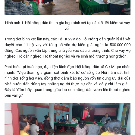
Hình ảnh 1: Hội nông dân tham gia họp bình xét tại các tổ tiết kiệm và vay
vốn
Trong đợt bình xét lần này, các Tổ TK&VV do Hội Nông dân quản lý đã xét
duyệt cho 11 hộ vay với tổng số vốn dự kiến giải ngân là 500.000.000
đồng. Các nguồn vốn tập trung chủ yếu vào các chương trình: Cho vay Hộ
nghèo, Hộ cận nghèo, Hộ thoát nghèo và vệ sinh môi trường nông thôn.
Phát biểu tại buổi họp, đại diện lãnh đạo Hội Nông dân xã Cư M’gar nhấn
mạnh: "Việc tham gia giám sát bình xét từ cơ sở giúp Hội nắm sát tình
hình đời sống hội viên, đồng thời đảm bảo nguồn vốn tín dụng ưu đãi của
Nhà nước đến đúng tay những người thực sự cần và có ý chí làm giàu.
Đây là 'đòn bẩy' quan trọng giúp bà con nông dân vươn lên thoát nghèo
bền vững."