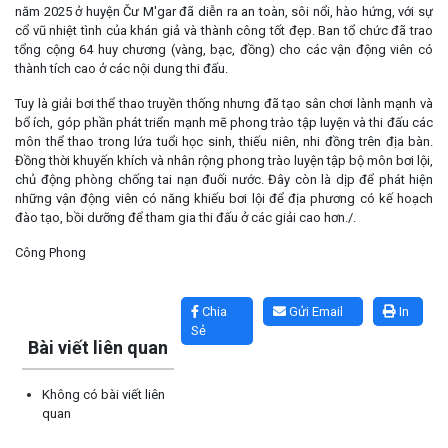
năm 2025 ở huyện Čư M'gar đã diễn ra an toàn, sôi nổi, hào hứng, với sự
cổ vũ nhiệt tình của khán giả và thành công tốt đẹp. Ban tổ chức đã trao
tổng cộng 64 huy chương (vàng, bạc, đồng) cho các vận động viên có
thành tích cao ở các nội dung thi đấu.
Tuy là giải bơi thể thao truyền thống nhưng đã tạo sân chơi lành mạnh và
bổ ích, góp phần phát triển mạnh mẽ phong trào tập luyện và thi đấu các
môn thể thao trong lứa tuổi học sinh, thiếu niên, nhi đồng trên địa bàn.
Đồng thời khuyến khích và nhân rộng phong trào luyện tập bộ môn bơi lội,
chủ động phòng chống tai nạn đuối nước. Đây còn là dịp để phát hiện
những vận động viên có năng khiếu bơi lội để địa phương có kế hoạch
đào tạo, bồi dưỡng để tham gia thi đấu ở các giải cao hơn./.
Công Phong
Lấy link copy
Chia
Gửi Email
In
Sẻ
Bài viết liên quan
Không có bài viết liên
quan