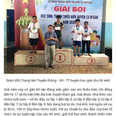
Giám đốc Trung tâm Truyền thông - VH - TT huyện trao giải cho thí sinh
Giải năm nay có gần 60 vận động viên gồm các em thiếu niên, nhi đồng
đến từ 17 xã-thị trấn trên địa bàn huyện tham gia. Giải được chia theo các
nhóm tuổi nam – nữ thi đấu: từ lớp 1 đến lớp 3; từ lớp 4 đến lớp 5; từ lớp 6
đến lớp 7; từ lớp 8 đến lớp 9. Nội dung bơi tự do, bơi ếch, bơi ngửa với cự
ly 50 m, 100 m (tùy theo nhóm tuổi). Với sự chuẩn bị chu đáo của ban tổ
chức và sự luyện tập của các thí sinh, giải bơi học sinh, thanh thiếu niên