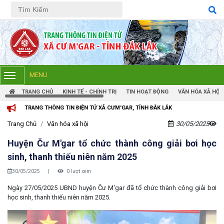
Tiếng Việt
Tiếng Anh
MENU
TRANG CHỦ
KINH TẾ - CHÍNH TRỊ
TIN HOẠT ĐỘNG
VĂN HÓA XÃ HỘI
THÔNG TIN ĐIỆN TỬ XÃ CƯM'GAR, TỈNH ĐẮK LẮK
Trang Chủ
Văn hóa xã hội
30/05/2025
Huyện Čư M'gar tổ chức thành công giải bơi học
sinh, thanh thiếu niên năm 2025
30/05/2025
|
0 lượt xem
Ngày 27/05/2025 UBND huyện Čư M'gar đã tổ chức thành công giải bơi
học sinh, thanh thiếu niên năm 2025.