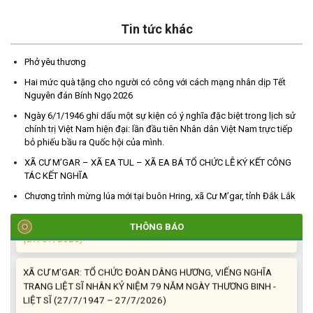
Tin tức khác
TRIỂN KHAI, GIAO NHIỆM VỤ TÌM KIẾM, QUY TẬP VÀ XÁC ĐỊNH
Phở yêu thương
DANH TÍNH HÀI CỐT LIỆT SĨ
Hai mức quà tặng cho người có công với cách mạng nhân dịp Tết
(27/07/2026)
Nguyên đán Bính Ngọ 2026
Ngày 6/1/1946 ghi dấu một sự kiện có ý nghĩa đặc biệt trong lịch sử
HỘI LIÊN HIỆP PHỤ NỮ XÃ THĂM, TẶNG QUÀ CÁC GIA ĐÌNH
chính trị Việt Nam hiện đại: lần đầu tiên Nhân dân Việt Nam trực tiếp
CHÍNH SÁCH NHÂN NGÀY THƯƠNG BINH - LIỆT SĨ 27/7
bỏ phiếu bầu ra Quốc hội của mình.
(27/07/2026)
XÃ CƯ M’GAR – XÃ EA TUL – XÃ EA BÁ TỔ CHỨC LỄ KÝ KẾT CÔNG
TÁC KẾT NGHĨA
HỘI NGƯỜI CAO TUỔI XÃ CƯ M’GAR: SƠ KẾT CÔNG TÁC HỘI 6
Chương trình mừng lúa mới tại buôn Hring, xã Cư M’gar, tỉnh Đắk Lắk
THÁNG ĐẦU NĂM VÀ KIỆN TOÀN TỔ CHỨC CHI HỘI SAU SÁP
NHẬP
THÔNG BÁO
(27/07/2026)
XÃ CƯ M’GAR: TỔ CHỨC ĐOÀN DÂNG HƯƠNG, VIẾNG NGHĨA
TRANG LIỆT SĨ NHÂN KỶ NIỆM 79 NĂM NGÀY THƯƠNG BINH -
LIỆT SĨ (27/7/1947 – 27/7/2026)
(27/07/2026)