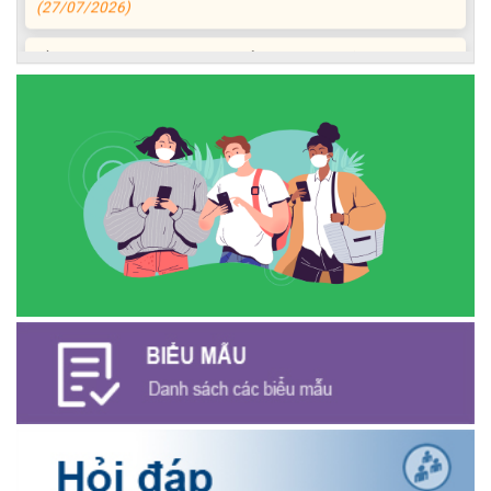
ĐỒNG CHÍ PHAN XUÂN LỰC - CHỦ TỊCH UBND XÃ CƯ M’GAR
THĂM, TẶNG QUÀ GIA ĐÌNH CHÍNH SÁCH NHÂN KỶ NIỆM 79
NĂM NGÀY THƯƠNG BINH - LIỆT SĨ
(27/07/2026)
Phát biểu bế mạc Hội nghị Trung ương 3, khóa XIV của Tổng Bí
thư, Chủ tịch nước Tô Lâm
(26/07/2026)
NGÂN HÀNG CHÍNH SÁCH XÃ HỘI CƯ M’GAR: TỔ CHỨC CHO
VAY KÝ QUỸ ĐỐI VỚI NGƯỜI LAO ĐỘNG ĐI LÀM VIỆC TẠI HÀN
QUỐC
(24/07/2026)
HỘI NÔNG DÂN XÃ CƯ M’GAR ĐẠI DIỆN TỈNH ĐẮK LẮK QUẢNG
BÁ SẢN PHẨM OCOP TẠI TUẦN LỄ NÔNG SẢN VÀ SẢN PHẨM
OCOP TỈNH KHÁNH HÒA NĂM 2026
(18/07/2026)