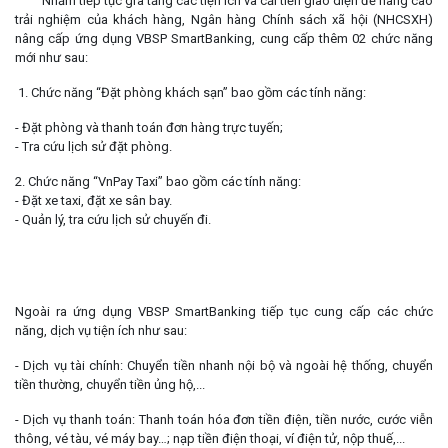
Nhằm tiếp tục gia tăng các tiện ích và cải tiến giao diện để nâng cao
trải nghiệm của khách hàng, Ngân hàng Chính sách xã hội (NHCSXH)
nâng cấp ứng dụng VBSP SmartBanking, cung cấp thêm 02 chức năng
mới như sau:
1. Chức năng “Đặt phòng khách sạn” bao gồm các tính năng:
- Đặt phòng và thanh toán đơn hàng trực tuyến;
- Tra cứu lịch sử đặt phòng.
2. Chức năng “VnPay Taxi” bao gồm các tính năng:
- Đặt xe taxi, đặt xe sân bay.
- Quản lý, tra cứu lịch sử chuyến đi.
Ngoài ra ứng dụng VBSP SmartBanking tiếp tục cung cấp các chức
năng, dịch vụ tiện ích như sau:
- Dịch vụ tài chính: Chuyển tiền nhanh nội bộ và ngoài hệ thống, chuyển
tiền thường, chuyển tiền ủng hộ,...
- Dịch vụ thanh toán: Thanh toán hóa đơn tiền điện, tiền nước, cước viễn
thông, vé tàu, vé máy bay…; nạp tiền điện thoại, ví điện tử, nộp thuế,...