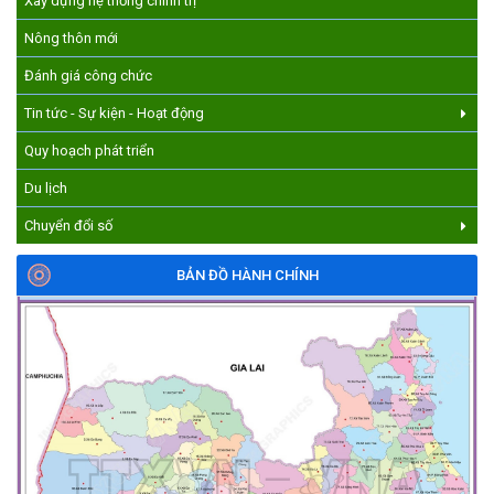
Xây dựng hệ thống chính trị
HƯỞNG ỨNG CUỘC THI TRỰC TUYẾN CỦA HỘI NÔNG DÂN XÃ
CƯ M’GAR – LAN TỎA TRI THỨC, VỮNG BƯỚC CÙNG NÔNG
Nông thôn mới
DÂN VIỆT NAM!
(17/07/2026)
Đánh giá công chức
Tin tức - Sự kiện - Hoạt động
Quy hoạch phát triển
Du lịch
Chuyển đổi số
BẢN ĐỒ HÀNH CHÍNH