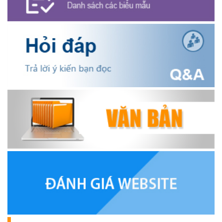
HỘI NÔNG DÂN XÃ CƯ M’GAR ĐẠI DIỆN TỈNH ĐẮK LẮK QUẢNG
BÁ SẢN PHẨM OCOP TẠI TUẦN LỄ NÔNG SẢN VÀ SẢN PHẨM
OCOP TỈNH KHÁNH HÒA NĂM 2026
(18/07/2026)
Đoàn viên thanh niên và các tầng lớp Nhân dân xã Cư M'gar tích
cực tham gia hưởng ngày hội hiến máu tình nguyện đợt II năm
2026.
(17/07/2026)
HƯỞNG ỨNG CUỘC THI TRỰC TUYẾN CỦA HỘI NÔNG DÂN XÃ
CƯ M’GAR – LAN TỎA TRI THỨC, VỮNG BƯỚC CÙNG NÔNG
DÂN VIỆT NAM!
(17/07/2026)
TRIỂN KHAI, GIAO NHIỆM VỤ TÌM KIẾM, QUY TẬP VÀ XÁC ĐỊNH
DANH TÍNH HÀI CỐT LIỆT SĨ
(27/07/2026)