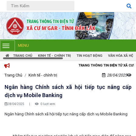
Tiếng Việt
Tiếng Anh
MENU
TRANG CHỦ
KINH TẾ - CHÍNH TRỊ
TIN HOẠT ĐỘNG
VĂN HÓA XÃ HỘI
TRANG THÔNG TIN ĐIỆN TỬ XÃ CƯM'GAR, TỈNH ĐẮK 
Trang Chủ
Kinh tế - chính trị
28/04/2025
Ngân hàng Chính sách xã hội tiếp tục nâng cấp
dịch vụ Mobile Banking
28/04/2025
|
0 lượt xem
Ngân hàng Chính sách xã hội tiếp tục nâng cấp dịch vụ Mobile Banking