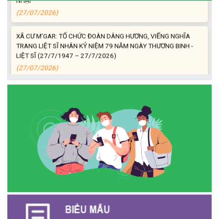
(27/07/2026)
XÃ CƯ M’GAR: TỔ CHỨC ĐOÀN DÂNG HƯƠNG, VIẾNG NGHĨA
TRANG LIỆT SĨ NHÂN KỶ NIỆM 79 NĂM NGÀY THƯƠNG BINH -
LIỆT SĨ (27/7/1947 – 27/7/2026)
(27/07/2026)
ĐỒNG CHÍ PHAN XUÂN LỰC - CHỦ TỊCH UBND XÃ CƯ M’GAR
THĂM, TẶNG QUÀ GIA ĐÌNH CHÍNH SÁCH NHÂN KỶ NIỆM 79
NĂM NGÀY THƯƠNG BINH - LIỆT SĨ
(27/07/2026)
Phát biểu bế mạc Hội nghị Trung ương 3, khóa XIV của Tổng Bí
thư, Chủ tịch nước Tô Lâm
(26/07/2026)
NGÂN HÀNG CHÍNH SÁCH XÃ HỘI CƯ M’GAR: TỔ CHỨC CHO
VAY KÝ QUỸ ĐỐI VỚI NGƯỜI LAO ĐỘNG ĐI LÀM VIỆC TẠI HÀN
QUỐC
(24/07/2026)