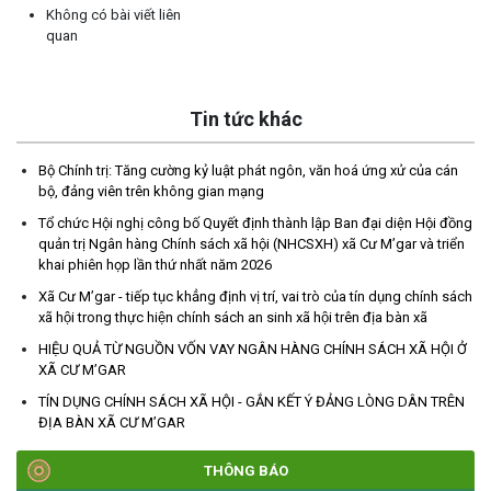
Không có bài viết liên
quan
Tin tức khác
Bộ Chính trị: Tăng cường kỷ luật phát ngôn, văn hoá ứng xử của cán
bộ, đảng viên trên không gian mạng
Tổ chức Hội nghị công bố Quyết định thành lập Ban đại diện Hội đồng
TRIỂN KHAI, GIAO NHIỆM VỤ TÌM KIẾM, QUY TẬP VÀ XÁC ĐỊNH
quản trị Ngân hàng Chính sách xã hội (NHCSXH) xã Cư M’gar và triển
DANH TÍNH HÀI CỐT LIỆT SĨ
khai phiên họp lần thứ nhất năm 2026
(27/07/2026)
Xã Cư M’gar - tiếp tục khẳng định vị trí, vai trò của tín dụng chính sách
xã hội trong thực hiện chính sách an sinh xã hội trên địa bàn xã
HỘI LIÊN HIỆP PHỤ NỮ XÃ THĂM, TẶNG QUÀ CÁC GIA ĐÌNH
HIỆU QUẢ TỪ NGUỒN VỐN VAY NGÂN HÀNG CHÍNH SÁCH XÃ HỘI Ở
CHÍNH SÁCH NHÂN NGÀY THƯƠNG BINH - LIỆT SĨ 27/7
XÃ CƯ M’GAR
(27/07/2026)
TÍN DỤNG CHÍNH SÁCH XÃ HỘI - GẮN KẾT Ý ĐẢNG LÒNG DÂN TRÊN
ĐỊA BÀN XÃ CƯ M’GAR
HỘI NGƯỜI CAO TUỔI XÃ CƯ M’GAR: SƠ KẾT CÔNG TÁC HỘI 6
THÁNG ĐẦU NĂM VÀ KIỆN TOÀN TỔ CHỨC CHI HỘI SAU SÁP
THÔNG BÁO
NHẬP