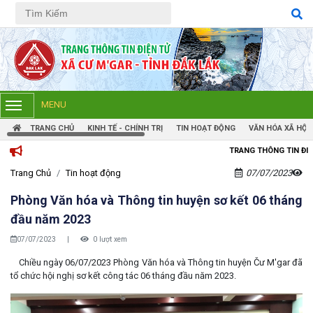
Tiếng Việt
Tiếng Anh
MENU
TRANG CHỦ
KINH TẾ - CHÍNH TRỊ
TIN HOẠT ĐỘNG
VĂN HÓA XÃ HỘI
TRANG THÔNG TIN ĐIỆN TỬ XÃ CƯM'GAR
Trang Chủ
Tin hoạt động
07/07/2023
Phòng Văn hóa và Thông tin huyện sơ kết 06 tháng
đầu năm 2023
07/07/2023
|
0 lượt xem
Chiều ngày 06/07/2023 Phòng Văn hóa và Thông tin huyện Čư M'gar đã
tổ chức hội nghị sơ kết công tác 06 tháng đầu năm 2023.