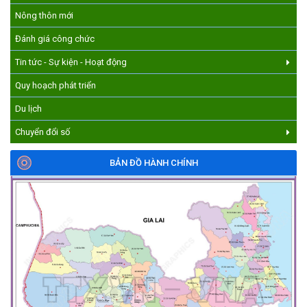
CƯ M’GAR – LAN TỎA TRI THỨC, VỮNG BƯỚC CÙNG NÔNG
Nông thôn mới
DÂN VIỆT NAM!
Đánh giá công chức
(17/07/2026)
Tin tức - Sự kiện - Hoạt động
Quy hoạch phát triển
Du lịch
Chuyển đổi số
BẢN ĐỒ HÀNH CHÍNH