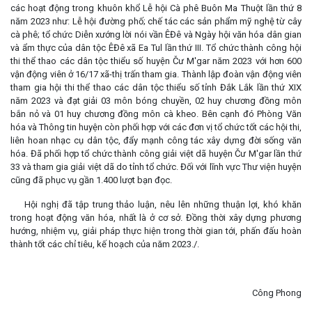
các hoạt động trong khuôn khổ Lễ hội Cà phê Buôn Ma Thuột lần thứ 8
năm 2023 như: Lễ hội đường phố; chế tác các sản phẩm mỹ nghệ từ cây
cà phê; tổ chức Diễn xướng lời nói vần ÊĐê và Ngày hội văn hóa dân gian
và ẩm thực của dân tộc ÊĐê xã Ea Tul lần thứ III. Tổ chức thành công hội
thi thể thao các dân tộc thiểu số huyện Čư M'gar năm 2023 với hơn 600
vận động viên ở 16/17 xã-thị trấn tham gia. Thành lập đoàn vận động viên
tham gia hội thi thể thao các dân tộc thiểu số tỉnh Đắk Lắk lần thứ XIX
năm 2023 và đạt giải 03 môn bóng chuyền, 02 huy chương đồng môn
bắn nỏ và 01 huy chương đồng môn cà kheo. Bên cạnh đó Phòng Văn
hóa và Thông tin huyện còn phối hợp với các đơn vị tổ chức tốt các hội thi,
liên hoan nhạc cụ dân tộc, đẩy mạnh công tác xây dựng đời sống văn
hóa. Đã phối hợp tổ chức thành công giải việt dã huyện Čư M'gar lần thứ
33 và tham gia giải việt dã do tỉnh tổ chức. Đối với lĩnh vực Thư viện huyện
cũng đã phục vụ gần 1.400 lượt bạn đọc.
Hội nghị đã tập trung thảo luận, nêu lên những thuận lợi, khó khăn
trong hoạt động văn hóa, nhất là ở cơ sở. Đồng thời xây dựng phương
hướng, nhiệm vụ, giải pháp thực hiện trong thời gian tới, phấn đấu hoàn
thành tốt các chỉ tiêu, kế hoạch của năm 2023./.
Công Phong