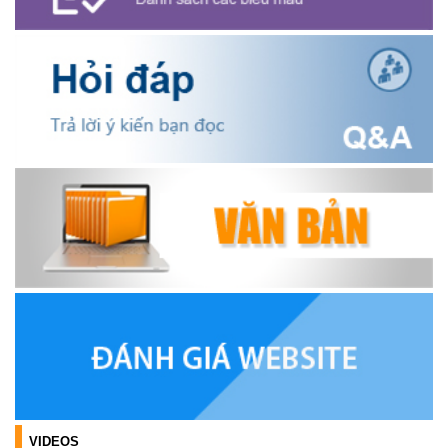
HỘI NÔNG DÂN XÃ CƯ M’GAR ĐẠI DIỆN TỈNH ĐẮK LẮK QUẢNG
BÁ SẢN PHẨM OCOP TẠI TUẦN LỄ NÔNG SẢN VÀ SẢN PHẨM
OCOP TỈNH KHÁNH HÒA NĂM 2026
(18/07/2026)
Đoàn viên thanh niên và các tầng lớp Nhân dân xã Cư M'gar tích
cực tham gia hưởng ngày hội hiến máu tình nguyện đợt II năm
2026.
(17/07/2026)
HƯỞNG ỨNG CUỘC THI TRỰC TUYẾN CỦA HỘI NÔNG DÂN XÃ
CƯ M’GAR – LAN TỎA TRI THỨC, VỮNG BƯỚC CÙNG NÔNG
DÂN VIỆT NAM!
(17/07/2026)
TRIỂN KHAI, GIAO NHIỆM VỤ TÌM KIẾM, QUY TẬP VÀ XÁC ĐỊNH
DANH TÍNH HÀI CỐT LIỆT SĨ
(27/07/2026)
VIDEOS