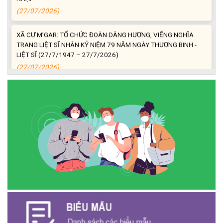
(27/07/2026)
XÃ CƯ M’GAR: TỔ CHỨC ĐOÀN DÂNG HƯƠNG, VIẾNG NGHĨA
TRANG LIỆT SĨ NHÂN KỶ NIỆM 79 NĂM NGÀY THƯƠNG BINH -
LIỆT SĨ (27/7/1947 – 27/7/2026)
(27/07/2026)
ĐỒNG CHÍ PHAN XUÂN LỰC - CHỦ TỊCH UBND XÃ CƯ M’GAR
THĂM, TẶNG QUÀ GIA ĐÌNH CHÍNH SÁCH NHÂN KỶ NIỆM 79
NĂM NGÀY THƯƠNG BINH - LIỆT SĨ
(27/07/2026)
Phát biểu bế mạc Hội nghị Trung ương 3, khóa XIV của Tổng Bí
thư, Chủ tịch nước Tô Lâm
(26/07/2026)
NGÂN HÀNG CHÍNH SÁCH XÃ HỘI CƯ M’GAR: TỔ CHỨC CHO
VAY KÝ QUỸ ĐỐI VỚI NGƯỜI LAO ĐỘNG ĐI LÀM VIỆC TẠI HÀN
QUỐC
(24/07/2026)