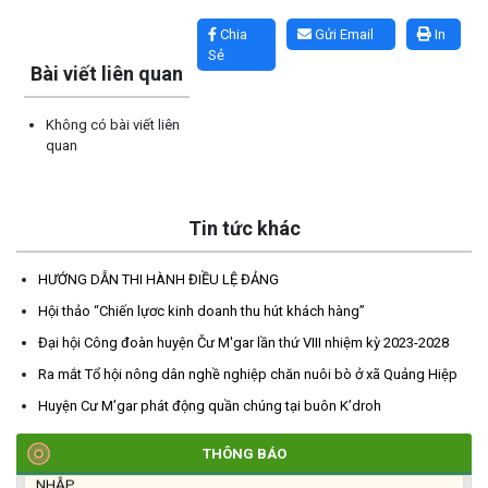
Lấy link copy
Chia
Gửi Email
In
Sẻ
Bài viết liên quan
Không có bài viết liên
quan
TRIỂN KHAI, GIAO NHIỆM VỤ TÌM KIẾM, QUY TẬP VÀ XÁC ĐỊNH
Tin tức khác
DANH TÍNH HÀI CỐT LIỆT SĨ
(27/07/2026)
HƯỚNG DẪN THI HÀNH ĐIỀU LỆ ĐẢNG
Hội thảo “Chiến lựơc kinh doanh thu hút khách hàng”
HỘI LIÊN HIỆP PHỤ NỮ XÃ THĂM, TẶNG QUÀ CÁC GIA ĐÌNH
Đại hội Công đoàn huyện Čư M'gar lần thứ VIII nhiệm kỳ 2023-2028
CHÍNH SÁCH NHÂN NGÀY THƯƠNG BINH - LIỆT SĨ 27/7
Ra mắt Tổ hội nông dân nghề nghiệp chăn nuôi bò ở xã Quảng Hiệp
(27/07/2026)
Huyện Cư M’gar phát động quần chúng tại buôn K’droh
HỘI NGƯỜI CAO TUỔI XÃ CƯ M’GAR: SƠ KẾT CÔNG TÁC HỘI 6
THÁNG ĐẦU NĂM VÀ KIỆN TOÀN TỔ CHỨC CHI HỘI SAU SÁP
THÔNG BÁO
NHẬP