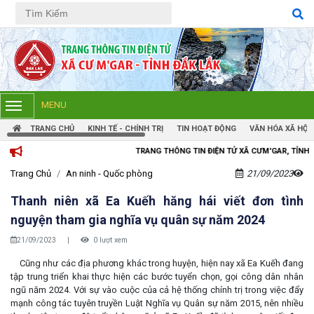
Tiếng Việt
Tiếng Anh
MENU
TRANG CHỦ
KINH TẾ - CHÍNH TRỊ
TIN HOẠT ĐỘNG
VĂN HÓA XÃ HỘI
TRANG THÔNG TIN ĐIỆN TỬ XÃ CƯM'GAR, TỈNH ĐẮK LẮK
Trang Chủ
An ninh - Quốc phòng
21/09/2023
Thanh niên xã Ea Kuếh hăng hái viết đơn tình
nguyện tham gia nghĩa vụ quân sự năm 2024
21/09/2023
|
0 lượt xem
Cũng như các địa phương khác trong huyện, hiện nay xã Ea Kuếh đang
tập trung triển khai thực hiện các bước tuyển chọn, gọi công dân nhân
ngũ năm 2024. Với sự vào cuộc của cả hệ thống chính trị trong việc đẩy
mạnh công tác tuyên truyền Luật Nghĩa vụ Quân sự năm 2015, nên nhiều