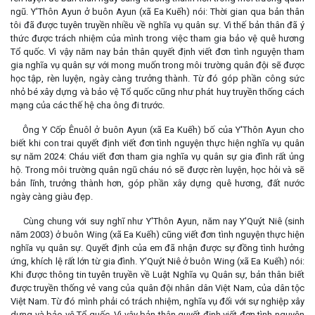
ngũ. Y'Thôn Ayun ở buôn Ayun (xã Ea Kuếh) nói: Thời gian qua bản thân
tôi đã được tuyên truyền nhiều về nghĩa vụ quân sự. Vì thế bản thân đã ý
thức được trách nhiệm của mình trong việc tham gia bảo vệ quê hương
Tổ quốc. Vì vậy năm nay bản thân quyết định viết đơn tình nguyện tham
gia nghĩa vụ quân sự với mong muốn trong môi trường quân đội sẽ được
học tập, rèn luyện, ngày càng trưởng thành. Từ đó góp phần công sức
nhỏ bé xây dựng và bảo vệ Tổ quốc cũng như phát huy truyền thống cách
mạng của các thế hệ cha ông đi trước.
Ông Y Cốp Ênuôl ở buôn Ayun (xã Ea Kuếh) bố của Y'Thôn Ayun cho
biết khi con trai quyết định viết đơn tình nguyện thực hiện nghĩa vụ quân
sự năm 2024: Cháu viết đơn tham gia nghĩa vụ quân sự gia đình rất ủng
hộ. Trong môi trường quân ngũ cháu nó sẽ được rèn luyện, học hỏi và sẽ
bản lĩnh, trưởng thành hơn, góp phần xây dựng quê hương, đất nước
ngày càng giàu đẹp.
Cùng chung với suy nghĩ như Y'Thôn Ayun, năm nay Y'Quýt Niê (sinh
năm 2003) ở buôn Wing (xã Ea Kuếh) cũng viết đơn tình nguyện thực hiện
nghĩa vụ quân sự. Quyết định của em đã nhận được sự đồng tình hưởng
ứng, khích lệ rất lớn từ gia đình. Y'Quýt Niê ở buôn Wing (xã Ea Kuếh) nói:
Khi được thông tin tuyên truyền về Luật Nghĩa vụ Quân sự, bản thân biết
được truyền thống vẻ vang của quân đội nhân dân Việt Nam, của dân tộc
Việt Nam. Từ đó mình phải có trách nhiệm, nghĩa vụ đối với sự nghiệp xây
dựng và bảo vệ Tổ quốc. Vì vậy bản thân quyết định viết đơn tình nguyện