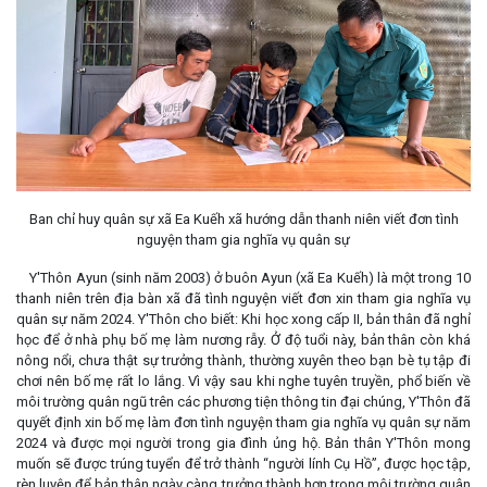
Ban chỉ huy quân sự xã Ea Kuếh xã hướng dẫn thanh niên viết đơn tình
nguyện tham gia nghĩa vụ quân sự
Y'Thôn Ayun (sinh năm 2003) ở buôn Ayun (xã Ea Kuếh) là một trong 10
thanh niên trên địa bàn xã đã tình nguyện viết đơn xin tham gia nghĩa vụ
quân sự năm 2024. Y'Thôn cho biết: Khi học xong cấp II, bản thân đã nghỉ
học để ở nhà phụ bố mẹ làm nương rẫy. Ở độ tuổi này, bản thân còn khá
nông nổi, chưa thật sự trưởng thành, thường xuyên theo bạn bè tụ tập đi
chơi nên bố mẹ rất lo lắng. Vì vậy sau khi nghe tuyên truyền, phổ biến về
môi trường quân ngũ trên các phương tiện thông tin đại chúng, Y'Thôn đã
quyết định xin bố mẹ làm đơn tình nguyện tham gia nghĩa vụ quân sự năm
2024 và được mọi người trong gia đình ủng hộ. Bản thân Y'Thôn mong
muốn sẽ được trúng tuyển để trở thành “người lính Cụ Hồ”, được học tập,
rèn luyện để bản thân ngày càng trưởng thành hơn trong môi trường quân