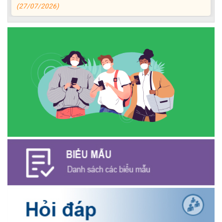
ĐỒNG CHÍ PHAN XUÂN LỰC - CHỦ TỊCH UBND XÃ CƯ M’GAR
THĂM, TẶNG QUÀ GIA ĐÌNH CHÍNH SÁCH NHÂN KỶ NIỆM 79
NĂM NGÀY THƯƠNG BINH - LIỆT SĨ
(27/07/2026)
Phát biểu bế mạc Hội nghị Trung ương 3, khóa XIV của Tổng Bí
thư, Chủ tịch nước Tô Lâm
(26/07/2026)
NGÂN HÀNG CHÍNH SÁCH XÃ HỘI CƯ M’GAR: TỔ CHỨC CHO
VAY KÝ QUỸ ĐỐI VỚI NGƯỜI LAO ĐỘNG ĐI LÀM VIỆC TẠI HÀN
QUỐC
(24/07/2026)
HỘI NÔNG DÂN XÃ CƯ M’GAR ĐẠI DIỆN TỈNH ĐẮK LẮK QUẢNG
BÁ SẢN PHẨM OCOP TẠI TUẦN LỄ NÔNG SẢN VÀ SẢN PHẨM
OCOP TỈNH KHÁNH HÒA NĂM 2026
(18/07/2026)