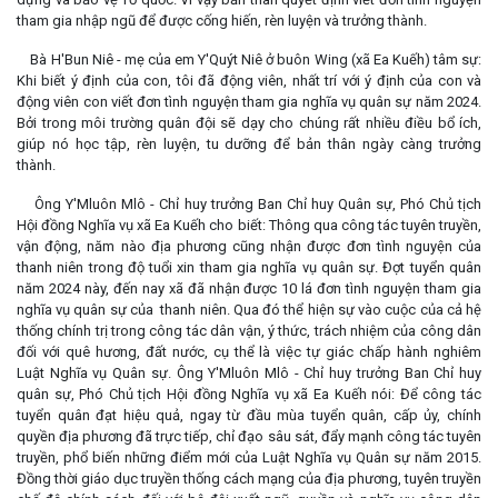
tham gia nhập ngũ để được cống hiến, rèn luyện và trưởng thành.
Bà H'Bun Niê - mẹ của em Y'Quýt Niê ở buôn Wing (xã Ea Kuếh) tâm sự:
Khi biết ý định của con, tôi đã động viên, nhất trí với ý định của con và
động viên con viết đơn tình nguyện tham gia nghĩa vụ quân sự năm 2024.
Bởi trong môi trường quân đội sẽ dạy cho chúng rất nhiều điều bổ ích,
giúp nó học tập, rèn luyện, tu dưỡng để bản thân ngày càng trưởng
thành.
Ông Y'Mluôn Mlô - Chỉ huy trưởng Ban Chỉ huy Quân sự, Phó Chủ tịch
Hội đồng Nghĩa vụ xã Ea Kuếh cho biết: Thông qua công tác tuyên truyền,
vận động, năm nào địa phương cũng nhận được đơn tình nguyện của
thanh niên trong độ tuổi xin tham gia nghĩa vụ quân sự. Đợt tuyển quân
năm 2024 này, đến nay xã đã nhận được 10 lá đơn tình nguyện tham gia
nghĩa vụ quân sự của thanh niên. Qua đó thể hiện sự vào cuộc của cả hệ
thống chính trị trong công tác dân vận, ý thức, trách nhiệm của công dân
đối với quê hương, đất nước, cụ thể là việc tự giác chấp hành nghiêm
Luật Nghĩa vụ Quân sự. Ông Y'Mluôn Mlô - Chỉ huy trưởng Ban Chỉ huy
quân sự, Phó Chủ tịch Hội đồng Nghĩa vụ xã Ea Kuếh nói: Để công tác
tuyển quân đạt hiệu quả, ngay từ đầu mùa tuyển quân, cấp ủy, chính
quyền địa phương đã trực tiếp, chỉ đạo sâu sát, đẩy mạnh công tác tuyên
truyền, phổ biến những điểm mới của Luật Nghĩa vụ Quân sự năm 2015.
Đồng thời giáo dục truyền thống cách mạng của địa phương, tuyên truyền