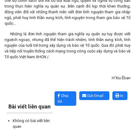
chế độ chính sách đối với bộ đội xuất ngũ, quyền và nghĩa vụ công dân
trong thực hiện nghĩa vụ quân sự. Bên cạnh đó kịp thời khen thưởng,
động viên đối với những thanh niên viết đơn tình nguyện tham gia nhập
ngũ, phát huy tinh thần xung kích, tình nguyện trong tham gia bảo vệ Tổ
quốc…
Những lá đơn tình nguyện tham gia nghĩa vụ quân sự tuy được viết
nguệch ngoạc, nhưng đã thể hiện trách nhiệm, tinh thần xung kích, tình
nguyện của tuổi trẻ trong xây dựng và bảo vệ Tổ quốc. Qua đó phát huy
và tiếp nối truyền thống cách mạng trong công cuộc xây dựng và bảo vệ
Tổ quốc Việt Nam XHCN./.
H'Xiu Êban
Lấy link copy
Chia
Gửi Email
In
Sẻ
Bài viết liên quan
Không có bài viết liên
quan