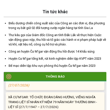
Tin tức khác
TRIỂN KHAI, GIAO NHIỆM VỤ TÌM KIẾM, QUY TẬP VÀ XÁC ĐỊNH
Biểu dương chiến công xuất sắc của Công an các đơn vị, địa phương
DANH TÍNH HÀI CỐT LIỆT SĨ
trong vụ bắt giữ 02 đối tượng cướp ngân hàng tại tỉnh Gia La
(27/07/2026)
Thư kêu gọi của Giám đốc Công an tỉnh Đắk Lắk về thực hiện Cuộc
vận động giao nộp, thu hồi và tố giác các hành vi vi phạm pháp luật về
HỘI LIÊN HIỆP PHỤ NỮ XÃ THĂM, TẶNG QUÀ CÁC GIA ĐÌNH
vũ khí, vật liệu nổ, công cụ hỗ trợ và pháo.
CHÍNH SÁCH NHÂN NGÀY THƯƠNG BINH - LIỆT SĨ 27/7
Công an huyện Čư M’gar vận động thu hồi được 14 khẩu súng
(27/07/2026)
Huyện Cư M’gar tổng kết, rút kinh nghiệm diễn tập KVPT năm 2023
Bế mạc diễn tập khu vực phòng thủ huyện Čư M'gar năm 2023
HỘI NGƯỜI CAO TUỔI XÃ CƯ M’GAR: SƠ KẾT CÔNG TÁC HỘI 6
THÁNG ĐẦU NĂM VÀ KIỆN TOÀN TỔ CHỨC CHI HỘI SAU SÁP
NHẬP
THÔNG BÁO
(27/07/2026)
XÃ CƯ M’GAR: TỔ CHỨC ĐOÀN DÂNG HƯƠNG, VIẾNG NGHĨA
TRANG LIỆT SĨ NHÂN KỶ NIỆM 79 NĂM NGÀY THƯƠNG BINH -
LIỆT SĨ (27/7/1947 – 27/7/2026)
(27/07/2026)