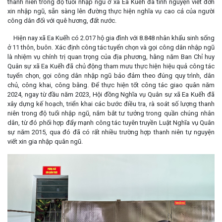
thanh niên trong độ tuổi nhập ngũ ở xã Ea Kuếh đã tình nguyện viết đơn
xin nhập ngũ, sẵn sàng lên đường thực hiện nghĩa vụ cao cả của người
công dân đối với quê hương, đất nước.
Hiện nay xã Ea Kuếh có 2.017 hộ gia đình với 8.848 nhân khẩu sinh sống
ở 11 thôn, buôn. Xác định công tác tuyển chọn và gọi công dân nhập ngũ
là nhiệm vụ chính trị quan trọng của địa phương, hằng năm Ban Chỉ huy
Quân sự xã Ea Kuếh đã chủ động tham mưu thực hiện hiệu quả công tác
tuyển chọn, gọi công dân nhập ngũ bảo đảm theo đúng quy trình, dân
chủ, công khai, công bằng. Để thực hiện tốt công tác giao quân năm
2024, ngay từ đầu năm 2023, Hội đồng Nghĩa vụ Quân sự xã Ea Kuếh đã
xây dựng kế hoạch, triển khai các bước điều tra, rà soát số lượng thanh
niên trong độ tuổi nhập ngũ, nắm bắt tư tưởng trong quần chúng nhân
dân, từ đó phối hợp đẩy mạnh công tác tuyên truyền Luật Nghĩa vụ Quân
sự năm 2015, qua đó đã có rất nhiều trường hợp thanh niên tự nguyện
viết xin gia nhập quân ngũ.