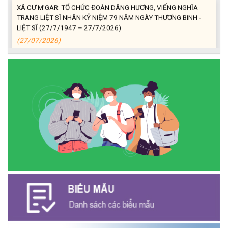
XÃ CƯ M’GAR: TỔ CHỨC ĐOÀN DÂNG HƯƠNG, VIẾNG NGHĨA
TRANG LIỆT SĨ NHÂN KỶ NIỆM 79 NĂM NGÀY THƯƠNG BINH -
LIỆT SĨ (27/7/1947 – 27/7/2026)
(27/07/2026)
ĐỒNG CHÍ PHAN XUÂN LỰC - CHỦ TỊCH UBND XÃ CƯ M’GAR
THĂM, TẶNG QUÀ GIA ĐÌNH CHÍNH SÁCH NHÂN KỶ NIỆM 79
NĂM NGÀY THƯƠNG BINH - LIỆT SĨ
(27/07/2026)
Phát biểu bế mạc Hội nghị Trung ương 3, khóa XIV của Tổng Bí
thư, Chủ tịch nước Tô Lâm
(26/07/2026)
NGÂN HÀNG CHÍNH SÁCH XÃ HỘI CƯ M’GAR: TỔ CHỨC CHO
VAY KÝ QUỸ ĐỐI VỚI NGƯỜI LAO ĐỘNG ĐI LÀM VIỆC TẠI HÀN
QUỐC
(24/07/2026)
HỘI NÔNG DÂN XÃ CƯ M’GAR ĐẠI DIỆN TỈNH ĐẮK LẮK QUẢNG