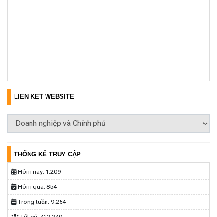
LIÊN KẾT WEBSITE
THỐNG KÊ TRUY CẬP
Hôm nay:
1.209
Hôm qua:
854
Trong tuần:
9.254
Tất cả:
432.349