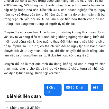
Chuyển đổi số là tất yếu trong cuộc các mạng lần thứ tứ. Ví dụ : Từ năm
2000 đến nay, 52% trong các doanh nghiệp tồn tại Fortune đã bị mua lại,
sáp nhập hoặc phá sản. Ước tính 40 % các doanh nghiệp tồn tại ngày
hôm nay sẽ đóng cửa trong 10 năm tới. Chính là do chậm hoặc thất bại
trong việc chuyển đổi số. Ai sẽ làm cuộc tiến hoá thành công từ môi
trường thực sang môi trường số, người ấy sẽ tồn tại.
Chuyển đổi số là quá trình khách quan, muốn hay không thì chuyển đổi số
vẫn xảy ra và đang diễn ra. Cuộc sống không ngừng vận động, biến đổi,
mỗi người cũng cần không ngừng thay đổi, thích nghi, nếu không sẽ bị
bỏ lại ở phía sau. Do đó, có thể chuyển đổi số ngay lập tức bằng cách
chuyển đổi về tư duy, nhận thức, sau đó dần chuyển đổi cách sống, cách
làm việc và phương thức sản xuất dựa trên các công nghệ số.
Chuyển đổi số là một qúa trình đa dạng, không có con đường và hình
thành mẫu chung cho tất cả và do vậy từng tổ chức, từng cá nhân cần
xác định lộ trình riêng. Thích hợp với mình
Lấy link copy
Chia
Gửi Email
In
Sẻ
Bài viết liên quan
Không có bài viết liên