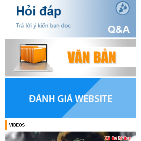
BÁ SẢN PHẨM OCOP TẠI TUẦN LỄ NÔNG SẢN VÀ SẢN PHẨM
OCOP TỈNH KHÁNH HÒA NĂM 2026
(18/07/2026)
Đoàn viên thanh niên và các tầng lớp Nhân dân xã Cư M'gar tích
cực tham gia hưởng ngày hội hiến máu tình nguyện đợt II năm
2026.
(17/07/2026)
HƯỞNG ỨNG CUỘC THI TRỰC TUYẾN CỦA HỘI NÔNG DÂN XÃ
CƯ M’GAR – LAN TỎA TRI THỨC, VỮNG BƯỚC CÙNG NÔNG
DÂN VIỆT NAM!
(17/07/2026)
TRIỂN KHAI, GIAO NHIỆM VỤ TÌM KIẾM, QUY TẬP VÀ XÁC ĐỊNH
DANH TÍNH HÀI CỐT LIỆT SĨ
(27/07/2026)
VIDEOS
HỘI LIÊN HIỆP PHỤ NỮ XÃ THĂM, TẶNG QUÀ CÁC GIA ĐÌNH
CHÍNH SÁCH NHÂN NGÀY THƯƠNG BINH - LIỆT SĨ 27/7