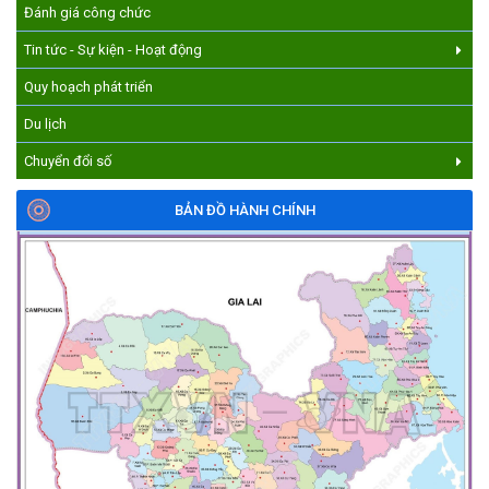
(17/07/2026)
Đánh giá công chức
Tin tức - Sự kiện - Hoạt động
Quy hoạch phát triển
Du lịch
Chuyển đổi số
BẢN ĐỒ HÀNH CHÍNH