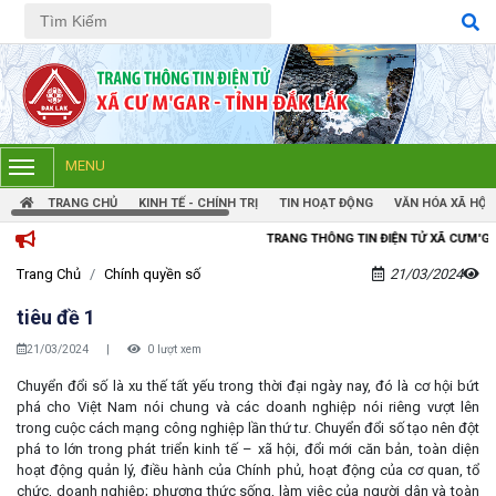
Tiếng Việt
Tiếng Anh
MENU
TRANG CHỦ
KINH TẾ - CHÍNH TRỊ
TIN HOẠT ĐỘNG
VĂN HÓA XÃ HỘI
TRANG THÔNG TIN ĐIỆN TỬ XÃ CƯM'GAR, TỈNH ĐẮK LẮK
Trang Chủ
Chính quyền số
21/03/2024
tiêu đề 1
21/03/2024
|
0 lượt xem
Chuyển đổi số là xu thế tất yếu trong thời đại ngày nay, đó là cơ hội bứt
phá cho Việt Nam nói chung và các doanh nghiệp nói riêng vượt lên
trong cuộc cách mạng công nghiệp lần thứ tư. Chuyển đổi số tạo nên đột
phá to lớn trong phát triển kinh tế – xã hội, đổi mới căn bản, toàn diện
hoạt động quản lý, điều hành của Chính phủ, hoạt động của cơ quan, tổ
chức, doanh nghiệp; phương thức sống, làm việc của người dân và toàn