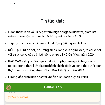
quan
Tin tức khác
Đoàn thanh niên xã Cư Mgar thực hiện công tác kiểm tra, giám sát
TRIỂN KHAI, GIAO NHIỆM VỤ TÌM KIẾM, QUY TẬP VÀ XÁC ĐỊNH
việc cho vay vốn tín dụng Ngân hàng chính sách xã hội
DANH TÍNH HÀI CỐT LIỆT SĨ
Tiếp tục nâng cao chất lượng hoạt động điểm giao dịch xã
(27/07/2026)
KẾ HOẠCH Khảo sát, đo lường sự hài lòng của người dân, tổ chức đối
với sự phục vụ của cán bộ, công chức UBND Cư M’gar năm 2024
HỘI LIÊN HIỆP PHỤ NỮ XÃ THĂM, TẶNG QUÀ CÁC GIA ĐÌNH
BÁO CÁO Kết quả đánh giá chất lượng phục vụ người dân, doanh
CHÍNH SÁCH NHÂN NGÀY THƯƠNG BINH - LIỆT SĨ 27/7
nghiệp trong thực hiện thủ tục hành chính, dịch vụ công theo thời gian
(27/07/2026)
thực trên môi trường điện tử tỉnh Đắk Lắk Quý I năm 2024
Hướng dẫn định kích hoạt tài khoản định danh điện tử VNeID
HỘI NGƯỜI CAO TUỔI XÃ CƯ M’GAR: SƠ KẾT CÔNG TÁC HỘI 6
THÁNG ĐẦU NĂM VÀ KIỆN TOÀN TỔ CHỨC CHI HỘI SAU SÁP
THÔNG BÁO
NHẬP
(27/07/2026)