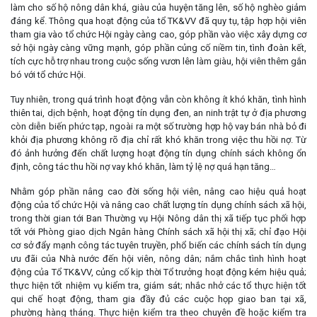
làm cho số hộ nông dân khá, giàu của huyện tăng lên, số hộ nghèo giảm
đáng kể. Thông qua hoạt động của tổ TK&VV đã quy tụ, tập hợp hội viên
tham gia vào tổ chức Hội ngày càng cao, góp phần vào việc xây dựng cơ
sở hội ngày càng vững mạnh, góp phần củng cố niềm tin, tình đoàn kết,
tích cực hỗ trợ nhau trong cuộc sống vươn lên làm giàu, hội viên thêm gắn
bó với tổ chức Hội.
Tuy nhiên, trong quá trình hoạt động vẫn còn không ít khó khăn, tình hình
thiên tai, dịch bệnh, hoạt động tín dụng đen, an ninh trật tự ở địa phương
còn diễn biến phức tạp, ngoài ra một số trường hợp hộ vay bán nhà bỏ đi
khỏi địa phương không rõ địa chỉ rất khó khăn trong việc thu hồi nợ. Từ
đó ảnh hưởng đến chất lượng hoạt động tín dụng chính sách không ổn
định, công tác thu hồi nợ vay khó khăn, làm tỷ lệ nợ quá hạn tăng…
Nhằm góp phần nâng cao đời sống hội viên, nâng cao hiệu quả hoạt
động của tổ chức Hội và nâng cao chất lượng tín dụng chính sách xã hội,
trong thời gian tới Ban Thường vụ Hội Nông dân thị xã tiếp tục phối hợp
tốt với Phòng giao dịch Ngân hàng Chính sách xã hội thị xã; chỉ đạo Hội
cơ sở đẩy mạnh công tác tuyên truyền, phổ biến các chính sách tín dụng
ưu đãi của Nhà nước đến hội viên, nông dân; nắm chắc tình hình hoạt
động của Tổ TK&VV, củng cố kịp thời Tổ trưởng hoạt động kém hiệu quả;
thực hiện tốt nhiệm vụ kiểm tra, giám sát; nhắc nhở các tổ thực hiện tốt
qui chế hoạt động, tham gia đầy đủ các cuộc họp giao ban tại xã,
phường hàng tháng. Thực hiện kiểm tra theo chuyên đề hoặc kiểm tra