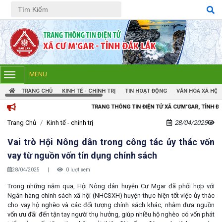
Tiếng Việt
Tiếng Anh
MENU
TRANG CHỦ
KINH TẾ - CHÍNH TRỊ
TIN HOẠT ĐỘNG
VĂN HÓA XÃ HỘI
TRANG THÔNG TIN ĐIỆN TỬ XÃ CƯM'GAR, TỈNH ĐẮK LẮK
Trang Chủ
Kinh tế - chính trị
28/04/2025
Vai trò Hội Nông dân trong công tác ủy thác vốn
vay từ nguồn vốn tín dụng chính sách
28/04/2025
|
0 lượt xem
Trong những năm qua, Hội Nông dân huyện Cư Mgar đã phối hợp với
Ngân hàng chính sách xã hội (NHCSXH) huyện thực hiện tốt việc ủy thác
cho vay hộ nghèo và các đối tượng chính sách khác, nhằm đưa nguồn
vốn ưu đãi đến tận tay người thụ hưởng, giúp nhiều hộ nghèo có vốn phát