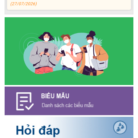
ĐỒNG CHÍ PHAN XUÂN LỰC - CHỦ TỊCH UBND XÃ CƯ M’GAR
THĂM, TẶNG QUÀ GIA ĐÌNH CHÍNH SÁCH NHÂN KỶ NIỆM 79
NĂM NGÀY THƯƠNG BINH - LIỆT SĨ
(27/07/2026)
Phát biểu bế mạc Hội nghị Trung ương 3, khóa XIV của Tổng Bí
thư, Chủ tịch nước Tô Lâm
(26/07/2026)
NGÂN HÀNG CHÍNH SÁCH XÃ HỘI CƯ M’GAR: TỔ CHỨC CHO
VAY KÝ QUỸ ĐỐI VỚI NGƯỜI LAO ĐỘNG ĐI LÀM VIỆC TẠI HÀN
QUỐC
(24/07/2026)
HỘI NÔNG DÂN XÃ CƯ M’GAR ĐẠI DIỆN TỈNH ĐẮK LẮK QUẢNG
BÁ SẢN PHẨM OCOP TẠI TUẦN LỄ NÔNG SẢN VÀ SẢN PHẨM
OCOP TỈNH KHÁNH HÒA NĂM 2026
(18/07/2026)