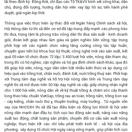
lãi theo định kỳ. Đồng thời, chỉ đạo các Tổ TK&VV bình xét công khai, dân
chủ, đúng đối tượng, hướng dẫn hội viên vay lập hồ sơ, tiến hành phê
duyệt, giải ngân kịp thời.
Thông qua việc thực hiện ủy thác đối với Ngân hàng Chính sách xã hội,
Hội Nông dân từ thị xã đến cơ sở đã tập trung đẩy mạnh các phong trào
thi đua, trọng tâm là phong trào nông dân thi đua sản xuất - kinh doanh
giỏi, đoàn kết giúp nhau làm giàu và giảm nghèo bền vững; tập trung
phối hợp với các ngành chức năng tăng cường công tác tập huấn,
chuyển giao tiến bộ khoa học kỹ thụât, công nghệ mới vào sản xuất, kết
quả 05 năm tổ chức được 72 lớp/ 3.450 lượt hội viên, nông dân tham dự,
trong đó có hộ nghèo, cận nghèo và hộ gia đình chính sách khác; qua đó
đã giúp hội viên, nông, ngư dân nắm bắt nhiều kiến thức và áp dụng có
hiệu quả vào trồng trọt, chăn nuôi, đánh bắt, nuôi trồng thuỷ sản. Phối hợp
với Trung tâm dạy nghề và hỗ trợ Hội nông dân tỉnh và Trung tâm dạy
nghề thị xã mở được trên 30 lớp dạy nghề và cấp giấy chứng nhận nghề
cho 1.000 hội viên, nông dân về về kỹ thuật trồng & chăm sóc cây thanh
long theo tiêu chuẩn VietGap, trồng rau an toàn, trồng nấm, trồng bon sai
- cây kiểng, chăn nuôi thú y, thuyền trưởng, máy trưởng… Từ nguồn vốn
vay của NHCSXH thị xã đã tạo điều kiện và động lực khích lệ hội viên
nông dân mạnh dạn đầu tư, tích cực lao động sản xuất, nâng cao năng
suất lao động, chất lượng sản phẩm, chuyển đổi cơ cấu sản xuất nông
nghiệp; thực hiện tốt các chỉ tiêu phát triển kinh tế - xã hội của địa
phương; xây dựng tổ chức Hội ngày càng vững mạnh, góp phần tích cực