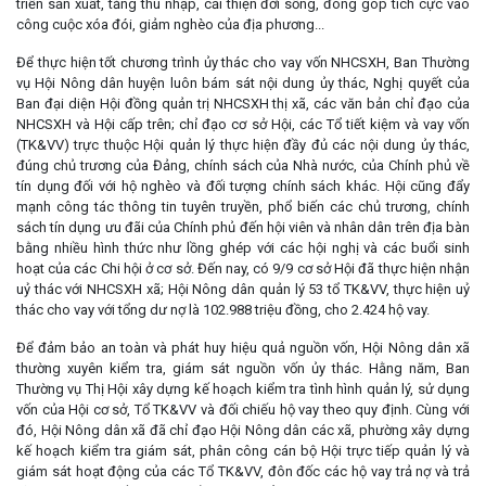
triển sản xuất, tăng thu nhập, cải thiện đời sống, đóng góp tích cực vào
công cuộc xóa đói, giảm nghèo của địa phương...
Để thực hiện tốt chương trình ủy thác cho vay vốn NHCSXH, Ban Thường
vụ Hội Nông dân huyện luôn bám sát nội dung ủy thác, Nghị quyết của
Ban đại diện Hội đồng quản trị NHCSXH thị xã, các văn bản chỉ đạo của
NHCSXH và Hội cấp trên; chỉ đạo cơ sở Hội, các Tổ tiết kiệm và vay vốn
(TK&VV) trực thuộc Hội quản lý thực hiện đầy đủ các nội dung ủy thác,
đúng chủ trương của Đảng, chính sách của Nhà nước, của Chính phủ về
tín dụng đối với hộ nghèo và đối tượng chính sách khác. Hội cũng đẩy
mạnh công tác thông tin tuyên truyền, phổ biến các chủ trương, chính
sách tín dụng ưu đãi của Chính phủ đến hội viên và nhân dân trên địa bàn
bằng nhiều hình thức như lồng ghép với các hội nghị và các buổi sinh
hoạt của các Chi hội ở cơ sở. Đến nay, có 9/9 cơ sở Hội đã thực hiện nhận
uỷ thác với NHCSXH xã; Hội Nông dân quản lý 53 tổ TK&VV, thực hiện uỷ
thác cho vay với tổng dư nợ là 102.988 triệu đồng, cho 2.424 hộ vay.
Để đảm bảo an toàn và phát huy hiệu quả nguồn vốn, Hội Nông dân xã
thường xuyên kiểm tra, giám sát nguồn vốn ủy thác. Hằng năm, Ban
Thường vụ Thị Hội xây dựng kế hoạch kiểm tra tình hình quản lý, sử dụng
vốn của Hội cơ sở, Tổ TK&VV và đối chiếu hộ vay theo quy định. Cùng với
đó, Hội Nông dân xã đã chỉ đạo Hội Nông dân các xã, phường xây dựng
kế hoạch kiểm tra giám sát, phân công cán bộ Hội trực tiếp quản lý và
giám sát hoạt động của các Tổ TK&VV, đôn đốc các hộ vay trả nợ và trả