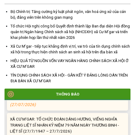
Bộ Chính trị: Tăng cường kỷ luật phát ngôn, văn hoá ứng xử của cán
bộ, đảng viên trên không gian mạng
TRIỂN KHAI, GIAO NHIỆM VỤ TÌM KIẾM, QUY TẬP VÀ XÁC ĐỊNH
Tổ chức Hội nghị công bố Quyết định thành lập Ban đại diện Hội đồng
DANH TÍNH HÀI CỐT LIỆT SĨ
quản trị Ngân hàng Chính sách xã hội (NHCSXH) xã Cư M’gar và triển
khai phiên họp lần thứ nhất năm 2026
(27/07/2026)
Xã Cư M’gar - tiếp tục khẳng định vị trí, vai trò của tín dụng chính sách
xã hội trong thực hiện chính sách an sinh xã hội trên địa bàn xã
HỘI LIÊN HIỆP PHỤ NỮ XÃ THĂM, TẶNG QUÀ CÁC GIA ĐÌNH
CHÍNH SÁCH NHÂN NGÀY THƯƠNG BINH - LIỆT SĨ 27/7
HIỆU QUẢ TỪ NGUỒN VỐN VAY NGÂN HÀNG CHÍNH SÁCH XÃ HỘI Ở
XÃ CƯ M’GAR
(27/07/2026)
TÍN DỤNG CHÍNH SÁCH XÃ HỘI - GẮN KẾT Ý ĐẢNG LÒNG DÂN TRÊN
ĐỊA BÀN XÃ CƯ M’GAR
HỘI NGƯỜI CAO TUỔI XÃ CƯ M’GAR: SƠ KẾT CÔNG TÁC HỘI 6
THÁNG ĐẦU NĂM VÀ KIỆN TOÀN TỔ CHỨC CHI HỘI SAU SÁP
NHẬP
THÔNG BÁO
(27/07/2026)
XÃ CƯ M’GAR: TỔ CHỨC ĐOÀN DÂNG HƯƠNG, VIẾNG NGHĨA
TRANG LIỆT SĨ NHÂN KỶ NIỆM 79 NĂM NGÀY THƯƠNG BINH -
LIỆT SĨ (27/7/1947 – 27/7/2026)
(27/07/2026)