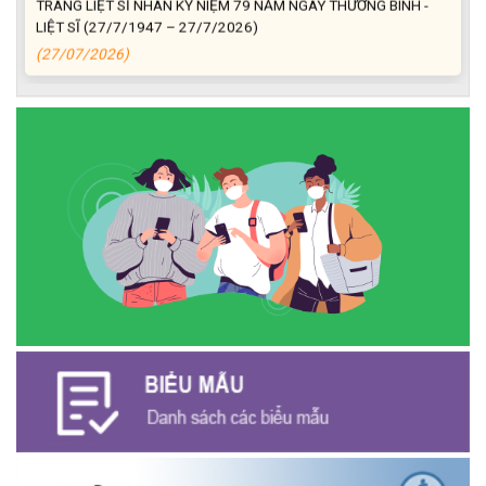
LIỆT SĨ (27/7/1947 – 27/7/2026)
(27/07/2026)
ĐỒNG CHÍ PHAN XUÂN LỰC - CHỦ TỊCH UBND XÃ CƯ M’GAR
THĂM, TẶNG QUÀ GIA ĐÌNH CHÍNH SÁCH NHÂN KỶ NIỆM 79
NĂM NGÀY THƯƠNG BINH - LIỆT SĨ
(27/07/2026)
Phát biểu bế mạc Hội nghị Trung ương 3, khóa XIV của Tổng Bí
thư, Chủ tịch nước Tô Lâm
(26/07/2026)
NGÂN HÀNG CHÍNH SÁCH XÃ HỘI CƯ M’GAR: TỔ CHỨC CHO
VAY KÝ QUỸ ĐỐI VỚI NGƯỜI LAO ĐỘNG ĐI LÀM VIỆC TẠI HÀN
QUỐC
(24/07/2026)
HỘI NÔNG DÂN XÃ CƯ M’GAR ĐẠI DIỆN TỈNH ĐẮK LẮK QUẢNG
BÁ SẢN PHẨM OCOP TẠI TUẦN LỄ NÔNG SẢN VÀ SẢN PHẨM
OCOP TỈNH KHÁNH HÒA NĂM 2026