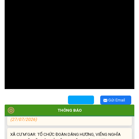
TRIỂN KHAI, GIAO NHIỆM VỤ TÌM KIẾM, QUY TẬP VÀ XÁC ĐỊNH
DANH TÍNH HÀI CỐT LIỆT SĨ
(27/07/2026)
HỘI LIÊN HIỆP PHỤ NỮ XÃ THĂM, TẶNG QUÀ CÁC GIA ĐÌNH
CHÍNH SÁCH NHÂN NGÀY THƯƠNG BINH - LIỆT SĨ 27/7
(27/07/2026)
HỘI NGƯỜI CAO TUỔI XÃ CƯ M’GAR: SƠ KẾT CÔNG TÁC HỘI 6
Gửi Email
THÁNG ĐẦU NĂM VÀ KIỆN TOÀN TỔ CHỨC CHI HỘI SAU SÁP
NHẬP
THÔNG BÁO
(27/07/2026)
XÃ CƯ M’GAR: TỔ CHỨC ĐOÀN DÂNG HƯƠNG, VIẾNG NGHĨA
TRANG LIỆT SĨ NHÂN KỶ NIỆM 79 NĂM NGÀY THƯƠNG BINH -