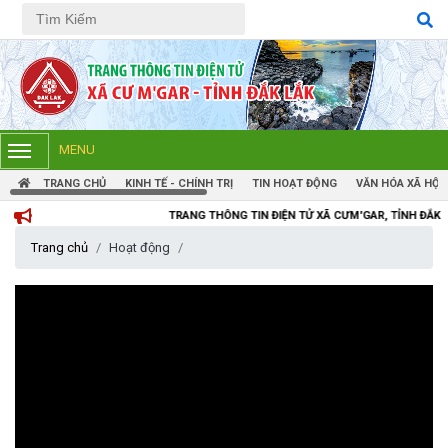
Tiếng Việt
Tiếng Anh
MENU
TRANG CHỦ
KINH TẾ - CHÍNH TRỊ
TIN HOẠT ĐỘNG
VĂN HÓA XÃ HỘI
TRANG THÔNG TIN ĐIỆN TỬ XÃ CƯM'GAR, TỈNH ĐẮK LẮK
Trang chủ
Hoạt động