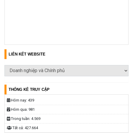
LIÊN KẾT WEBSITE
THỐNG KÊ TRUY CẬP
Hôm nay:
439
Hôm qua:
981
Trong tuần:
4.569
Tất cả:
427.664