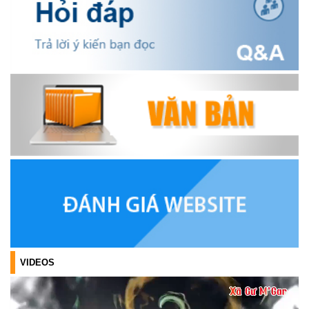
OCOP TỈNH KHÁNH HÒA NĂM 2026
(18/07/2026)
Đoàn viên thanh niên và các tầng lớp Nhân dân xã Cư M'gar tích
cực tham gia hưởng ngày hội hiến máu tình nguyện đợt II năm
2026.
(17/07/2026)
HƯỞNG ỨNG CUỘC THI TRỰC TUYẾN CỦA HỘI NÔNG DÂN XÃ
CƯ M’GAR – LAN TỎA TRI THỨC, VỮNG BƯỚC CÙNG NÔNG
DÂN VIỆT NAM!
(17/07/2026)
TRIỂN KHAI, GIAO NHIỆM VỤ TÌM KIẾM, QUY TẬP VÀ XÁC ĐỊNH
DANH TÍNH HÀI CỐT LIỆT SĨ
(27/07/2026)
VIDEOS
HỘI LIÊN HIỆP PHỤ NỮ XÃ THĂM, TẶNG QUÀ CÁC GIA ĐÌNH
CHÍNH SÁCH NHÂN NGÀY THƯƠNG BINH - LIỆT SĨ 27/7