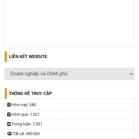
LIÊN KẾT WEBSITE
THỐNG KÊ TRUY CẬP
Hôm nay:
340
Hôm qua:
1.321
Trong tuần:
7.531
Tất cả:
430.626