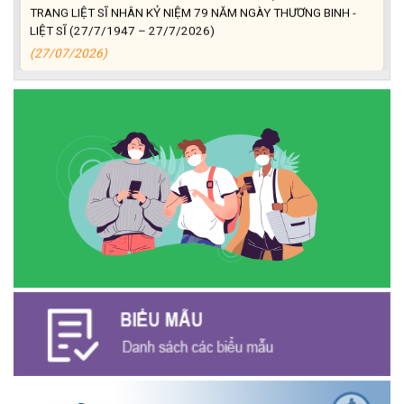
TRANG LIỆT SĨ NHÂN KỶ NIỆM 79 NĂM NGÀY THƯƠNG BINH -
LIỆT SĨ (27/7/1947 – 27/7/2026)
(27/07/2026)
ĐỒNG CHÍ PHAN XUÂN LỰC - CHỦ TỊCH UBND XÃ CƯ M’GAR
THĂM, TẶNG QUÀ GIA ĐÌNH CHÍNH SÁCH NHÂN KỶ NIỆM 79
NĂM NGÀY THƯƠNG BINH - LIỆT SĨ
(27/07/2026)
Phát biểu bế mạc Hội nghị Trung ương 3, khóa XIV của Tổng Bí
thư, Chủ tịch nước Tô Lâm
(26/07/2026)
NGÂN HÀNG CHÍNH SÁCH XÃ HỘI CƯ M’GAR: TỔ CHỨC CHO
VAY KÝ QUỸ ĐỐI VỚI NGƯỜI LAO ĐỘNG ĐI LÀM VIỆC TẠI HÀN
QUỐC
(24/07/2026)
HỘI NÔNG DÂN XÃ CƯ M’GAR ĐẠI DIỆN TỈNH ĐẮK LẮK QUẢNG
BÁ SẢN PHẨM OCOP TẠI TUẦN LỄ NÔNG SẢN VÀ SẢN PHẨM