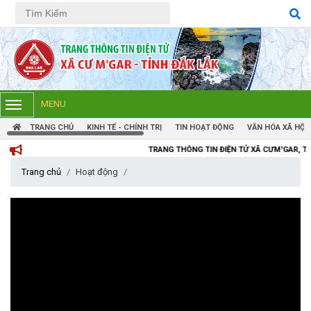
Tiếng Việt
Tiếng Anh
MENU
TRANG CHỦ
KINH TẾ - CHÍNH TRỊ
TIN HOẠT ĐỘNG
VĂN HÓA XÃ HỘI
TRANG THÔNG TIN ĐIỆN TỬ XÃ CƯM'GAR, TỈNH ĐẮK LẮK
Trang chủ
Hoạt động