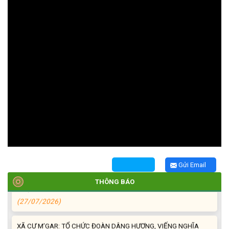
TRIỂN KHAI, GIAO NHIỆM VỤ TÌM KIẾM, QUY TẬP VÀ XÁC ĐỊNH
DANH TÍNH HÀI CỐT LIỆT SĨ
(27/07/2026)
HỘI LIÊN HIỆP PHỤ NỮ XÃ THĂM, TẶNG QUÀ CÁC GIA ĐÌNH
CHÍNH SÁCH NHÂN NGÀY THƯƠNG BINH - LIỆT SĨ 27/7
(27/07/2026)
HỘI NGƯỜI CAO TUỔI XÃ CƯ M’GAR: SƠ KẾT CÔNG TÁC HỘI 6
Gửi Email
THÁNG ĐẦU NĂM VÀ KIỆN TOÀN TỔ CHỨC CHI HỘI SAU SÁP
THÔNG BÁO
NHẬP
(27/07/2026)
XÃ CƯ M’GAR: TỔ CHỨC ĐOÀN DÂNG HƯƠNG, VIẾNG NGHĨA