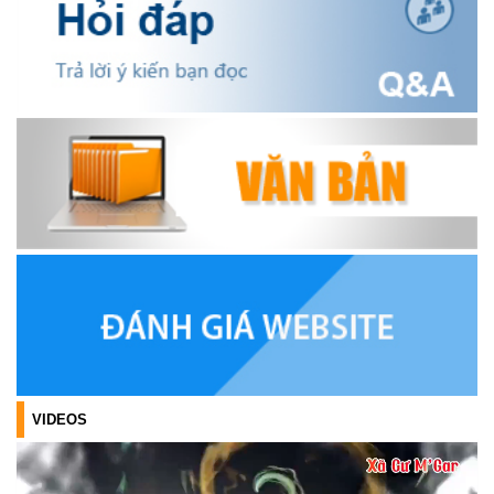
OCOP TỈNH KHÁNH HÒA NĂM 2026
(18/07/2026)
Đoàn viên thanh niên và các tầng lớp Nhân dân xã Cư M'gar tích
cực tham gia hưởng ngày hội hiến máu tình nguyện đợt II năm
2026.
(17/07/2026)
HƯỞNG ỨNG CUỘC THI TRỰC TUYẾN CỦA HỘI NÔNG DÂN XÃ
CƯ M’GAR – LAN TỎA TRI THỨC, VỮNG BƯỚC CÙNG NÔNG
DÂN VIỆT NAM!
(17/07/2026)
TRIỂN KHAI, GIAO NHIỆM VỤ TÌM KIẾM, QUY TẬP VÀ XÁC ĐỊNH
DANH TÍNH HÀI CỐT LIỆT SĨ
(27/07/2026)
VIDEOS
HỘI LIÊN HIỆP PHỤ NỮ XÃ THĂM, TẶNG QUÀ CÁC GIA ĐÌNH
CHÍNH SÁCH NHÂN NGÀY THƯƠNG BINH - LIỆT SĨ 27/7