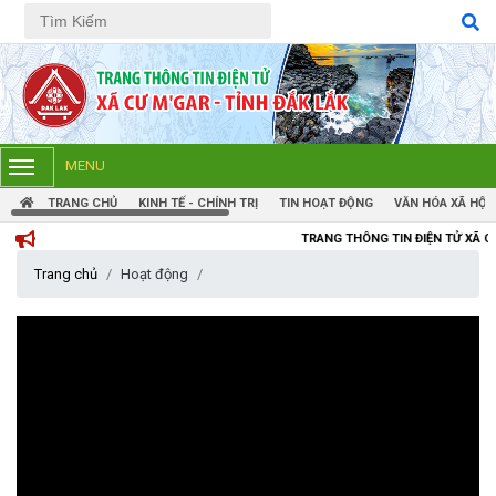
Tiếng Việt
Tiếng Anh
MENU
TRANG CHỦ
KINH TẾ - CHÍNH TRỊ
TIN HOẠT ĐỘNG
VĂN HÓA XÃ HỘI
TRANG THÔNG TIN ĐIỆN TỬ XÃ CƯM'GAR, TỈNH 
Trang chủ
Hoạt động