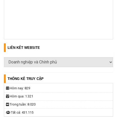
LIÊN KẾT WEBSITE
THỐNG KÊ TRUY CẬP
Hôm nay:
829
Hôm qua:
1.321
Trong tuần:
8.020
Tất cả:
431.115