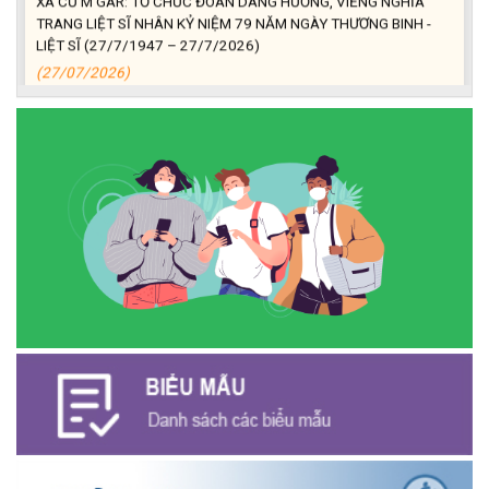
TRANG LIỆT SĨ NHÂN KỶ NIỆM 79 NĂM NGÀY THƯƠNG BINH -
LIỆT SĨ (27/7/1947 – 27/7/2026)
(27/07/2026)
ĐỒNG CHÍ PHAN XUÂN LỰC - CHỦ TỊCH UBND XÃ CƯ M’GAR
THĂM, TẶNG QUÀ GIA ĐÌNH CHÍNH SÁCH NHÂN KỶ NIỆM 79
NĂM NGÀY THƯƠNG BINH - LIỆT SĨ
(27/07/2026)
Phát biểu bế mạc Hội nghị Trung ương 3, khóa XIV của Tổng Bí
thư, Chủ tịch nước Tô Lâm
(26/07/2026)
NGÂN HÀNG CHÍNH SÁCH XÃ HỘI CƯ M’GAR: TỔ CHỨC CHO
VAY KÝ QUỸ ĐỐI VỚI NGƯỜI LAO ĐỘNG ĐI LÀM VIỆC TẠI HÀN
QUỐC
(24/07/2026)
HỘI NÔNG DÂN XÃ CƯ M’GAR ĐẠI DIỆN TỈNH ĐẮK LẮK QUẢNG
BÁ SẢN PHẨM OCOP TẠI TUẦN LỄ NÔNG SẢN VÀ SẢN PHẨM