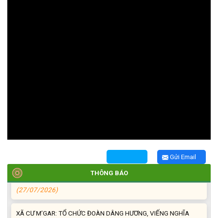
TRIỂN KHAI, GIAO NHIỆM VỤ TÌM KIẾM, QUY TẬP VÀ XÁC ĐỊNH
DANH TÍNH HÀI CỐT LIỆT SĨ
(27/07/2026)
HỘI LIÊN HIỆP PHỤ NỮ XÃ THĂM, TẶNG QUÀ CÁC GIA ĐÌNH
CHÍNH SÁCH NHÂN NGÀY THƯƠNG BINH - LIỆT SĨ 27/7
(27/07/2026)
HỘI NGƯỜI CAO TUỔI XÃ CƯ M’GAR: SƠ KẾT CÔNG TÁC HỘI 6
Gửi Email
THÁNG ĐẦU NĂM VÀ KIỆN TOÀN TỔ CHỨC CHI HỘI SAU SÁP
NHẬP
THÔNG BÁO
(27/07/2026)
XÃ CƯ M’GAR: TỔ CHỨC ĐOÀN DÂNG HƯƠNG, VIẾNG NGHĨA