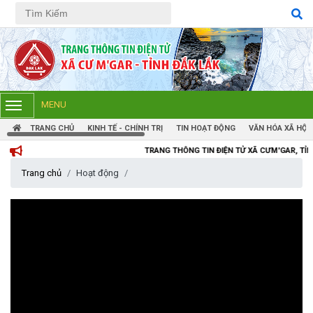
Tiếng Việt
Tiếng Anh
MENU
TRANG CHỦ
KINH TẾ - CHÍNH TRỊ
TIN HOẠT ĐỘNG
VĂN HÓA XÃ HỘI
TRANG THÔNG TIN ĐIỆN TỬ XÃ CƯM'GAR, TỈNH ĐẮK LẮK
Trang chủ
Hoạt động