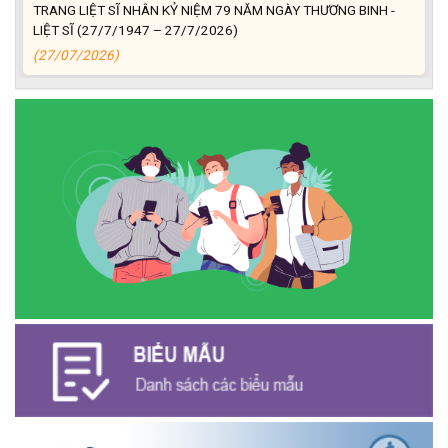
TRANG LIỆT SĨ NHÂN KỶ NIỆM 79 NĂM NGÀY THƯƠNG BINH -
LIỆT SĨ (27/7/1947 – 27/7/2026)
(27/07/2026)
ĐỒNG CHÍ PHAN XUÂN LỰC - CHỦ TỊCH UBND XÃ CƯ M’GAR
THĂM, TẶNG QUÀ GIA ĐÌNH CHÍNH SÁCH NHÂN KỶ NIỆM 79
NĂM NGÀY THƯƠNG BINH - LIỆT SĨ
(27/07/2026)
Phát biểu bế mạc Hội nghị Trung ương 3, khóa XIV của Tổng Bí
thư, Chủ tịch nước Tô Lâm
(26/07/2026)
NGÂN HÀNG CHÍNH SÁCH XÃ HỘI CƯ M’GAR: TỔ CHỨC CHO
VAY KÝ QUỸ ĐỐI VỚI NGƯỜI LAO ĐỘNG ĐI LÀM VIỆC TẠI HÀN
QUỐC
(24/07/2026)
HỘI NÔNG DÂN XÃ CƯ M’GAR ĐẠI DIỆN TỈNH ĐẮK LẮK QUẢNG
BÁ SẢN PHẨM OCOP TẠI TUẦN LỄ NÔNG SẢN VÀ SẢN PHẨM