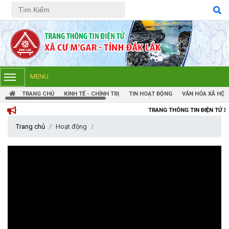
Tiếng Việt
Tiếng Anh
MENU
TRANG CHỦ
KINH TẾ - CHÍNH TRỊ
TIN HOẠT ĐỘNG
VĂN HÓA XÃ HỘI
TRANG THÔNG TIN ĐIỆN TỬ XÃ CƯM'GAR, T
Trang chủ
Hoạt động