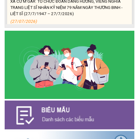
TRANG LIỆT SĨ NHÂN KỶ NIỆM 79 NĂM NGÀY THƯƠNG BINH -
LIỆT SĨ (27/7/1947 – 27/7/2026)
(27/07/2026)
ĐỒNG CHÍ PHAN XUÂN LỰC - CHỦ TỊCH UBND XÃ CƯ M’GAR
THĂM, TẶNG QUÀ GIA ĐÌNH CHÍNH SÁCH NHÂN KỶ NIỆM 79
NĂM NGÀY THƯƠNG BINH - LIỆT SĨ
(27/07/2026)
Phát biểu bế mạc Hội nghị Trung ương 3, khóa XIV của Tổng Bí
thư, Chủ tịch nước Tô Lâm
(26/07/2026)
NGÂN HÀNG CHÍNH SÁCH XÃ HỘI CƯ M’GAR: TỔ CHỨC CHO
VAY KÝ QUỸ ĐỐI VỚI NGƯỜI LAO ĐỘNG ĐI LÀM VIỆC TẠI HÀN
QUỐC
(24/07/2026)
HỘI NÔNG DÂN XÃ CƯ M’GAR ĐẠI DIỆN TỈNH ĐẮK LẮK QUẢNG
BÁ SẢN PHẨM OCOP TẠI TUẦN LỄ NÔNG SẢN VÀ SẢN PHẨM