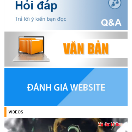
OCOP TỈNH KHÁNH HÒA NĂM 2026
(18/07/2026)
Đoàn viên thanh niên và các tầng lớp Nhân dân xã Cư M'gar tích
cực tham gia hưởng ngày hội hiến máu tình nguyện đợt II năm
2026.
(17/07/2026)
HƯỞNG ỨNG CUỘC THI TRỰC TUYẾN CỦA HỘI NÔNG DÂN XÃ
CƯ M’GAR – LAN TỎA TRI THỨC, VỮNG BƯỚC CÙNG NÔNG
DÂN VIỆT NAM!
(17/07/2026)
TRIỂN KHAI, GIAO NHIỆM VỤ TÌM KIẾM, QUY TẬP VÀ XÁC ĐỊNH
DANH TÍNH HÀI CỐT LIỆT SĨ
(27/07/2026)
VIDEOS
HỘI LIÊN HIỆP PHỤ NỮ XÃ THĂM, TẶNG QUÀ CÁC GIA ĐÌNH
CHÍNH SÁCH NHÂN NGÀY THƯƠNG BINH - LIỆT SĨ 27/7