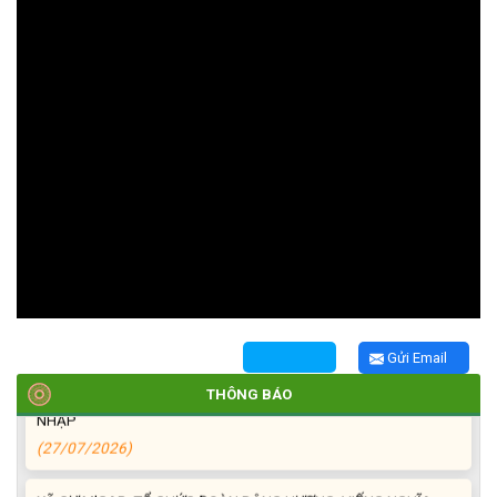
TRIỂN KHAI, GIAO NHIỆM VỤ TÌM KIẾM, QUY TẬP VÀ XÁC ĐỊNH
DANH TÍNH HÀI CỐT LIỆT SĨ
(27/07/2026)
HỘI LIÊN HIỆP PHỤ NỮ XÃ THĂM, TẶNG QUÀ CÁC GIA ĐÌNH
CHÍNH SÁCH NHÂN NGÀY THƯƠNG BINH - LIỆT SĨ 27/7
(27/07/2026)
Gửi Email
HỘI NGƯỜI CAO TUỔI XÃ CƯ M’GAR: SƠ KẾT CÔNG TÁC HỘI 6
THÁNG ĐẦU NĂM VÀ KIỆN TOÀN TỔ CHỨC CHI HỘI SAU SÁP
THÔNG BÁO
NHẬP
(27/07/2026)
XÃ CƯ M’GAR: TỔ CHỨC ĐOÀN DÂNG HƯƠNG, VIẾNG NGHĨA