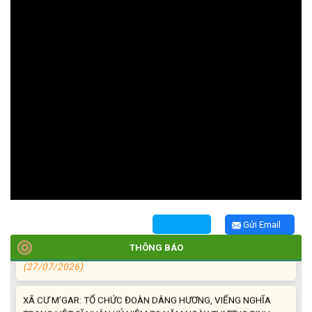
TRIỂN KHAI, GIAO NHIỆM VỤ TÌM KIẾM, QUY TẬP VÀ XÁC ĐỊNH
DANH TÍNH HÀI CỐT LIỆT SĨ
(27/07/2026)
HỘI LIÊN HIỆP PHỤ NỮ XÃ THĂM, TẶNG QUÀ CÁC GIA ĐÌNH
CHÍNH SÁCH NHÂN NGÀY THƯƠNG BINH - LIỆT SĨ 27/7
(27/07/2026)
HỘI NGƯỜI CAO TUỔI XÃ CƯ M’GAR: SƠ KẾT CÔNG TÁC HỘI 6
Gửi Email
THÁNG ĐẦU NĂM VÀ KIỆN TOÀN TỔ CHỨC CHI HỘI SAU SÁP
NHẬP
THÔNG BÁO
(27/07/2026)
XÃ CƯ M’GAR: TỔ CHỨC ĐOÀN DÂNG HƯƠNG, VIẾNG NGHĨA
TRANG LIỆT SĨ NHÂN KỶ NIỆM 79 NĂM NGÀY THƯƠNG BINH -