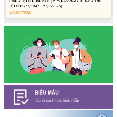
LIỆT SĨ (27/7/1947 – 27/7/2026)
(27/07/2026)
ĐỒNG CHÍ PHAN XUÂN LỰC - CHỦ TỊCH UBND XÃ CƯ M’GAR
THĂM, TẶNG QUÀ GIA ĐÌNH CHÍNH SÁCH NHÂN KỶ NIỆM 79
NĂM NGÀY THƯƠNG BINH - LIỆT SĨ
(27/07/2026)
Phát biểu bế mạc Hội nghị Trung ương 3, khóa XIV của Tổng Bí
thư, Chủ tịch nước Tô Lâm
(26/07/2026)
NGÂN HÀNG CHÍNH SÁCH XÃ HỘI CƯ M’GAR: TỔ CHỨC CHO
VAY KÝ QUỸ ĐỐI VỚI NGƯỜI LAO ĐỘNG ĐI LÀM VIỆC TẠI HÀN
QUỐC
(24/07/2026)
HỘI NÔNG DÂN XÃ CƯ M’GAR ĐẠI DIỆN TỈNH ĐẮK LẮK QUẢNG
BÁ SẢN PHẨM OCOP TẠI TUẦN LỄ NÔNG SẢN VÀ SẢN PHẨM
OCOP TỈNH KHÁNH HÒA NĂM 2026