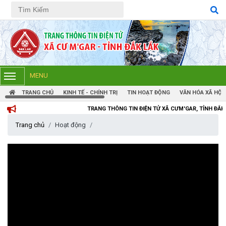
Tiếng Việt
Tiếng Anh
MENU
TRANG CHỦ
KINH TẾ - CHÍNH TRỊ
TIN HOẠT ĐỘNG
VĂN HÓA XÃ HỘI
TRANG THÔNG TIN ĐIỆN TỬ XÃ CƯM'GAR, TỈNH ĐẮK LẮK
Trang chủ
Hoạt động