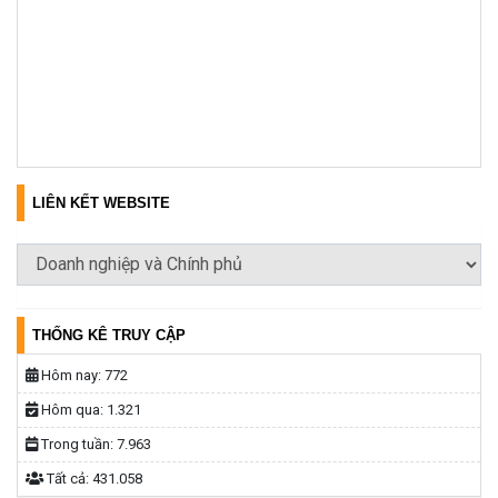
LIÊN KẾT WEBSITE
THỐNG KÊ TRUY CẬP
Hôm nay:
772
Hôm qua:
1.321
Trong tuần:
7.963
Tất cả:
431.058