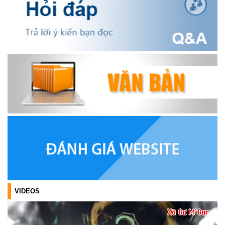
OCOP TỈNH KHÁNH HÒA NĂM 2026
(18/07/2026)
Đoàn viên thanh niên và các tầng lớp Nhân dân xã Cư M'gar tích
cực tham gia hưởng ngày hội hiến máu tình nguyện đợt II năm
2026.
(17/07/2026)
HƯỞNG ỨNG CUỘC THI TRỰC TUYẾN CỦA HỘI NÔNG DÂN XÃ
CƯ M’GAR – LAN TỎA TRI THỨC, VỮNG BƯỚC CÙNG NÔNG
DÂN VIỆT NAM!
(17/07/2026)
TRIỂN KHAI, GIAO NHIỆM VỤ TÌM KIẾM, QUY TẬP VÀ XÁC ĐỊNH
DANH TÍNH HÀI CỐT LIỆT SĨ
(27/07/2026)
VIDEOS
HỘI LIÊN HIỆP PHỤ NỮ XÃ THĂM, TẶNG QUÀ CÁC GIA ĐÌNH
CHÍNH SÁCH NHÂN NGÀY THƯƠNG BINH - LIỆT SĨ 27/7