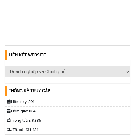
LIÊN KẾT WEBSITE
THỐNG KÊ TRUY CẬP
Hôm nay:
291
Hôm qua:
854
Trong tuần:
8.336
Tất cả:
431.431