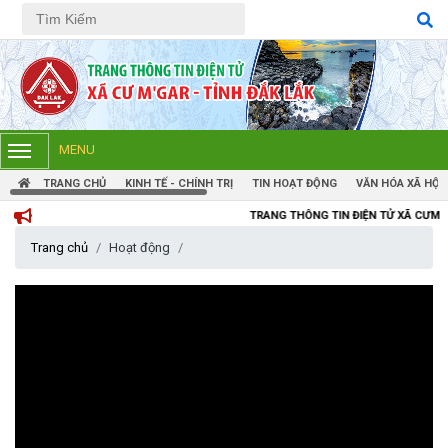
Tiếng Việt
Tiếng Anh
MENU
TRANG CHỦ
KINH TẾ - CHÍNH TRỊ
TIN HOẠT ĐỘNG
VĂN HÓA XÃ HỘI
TRANG THÔNG TIN ĐIỆN TỬ XÃ CƯM'GAR, TỈNH ĐẮK
Trang chủ
Hoạt động