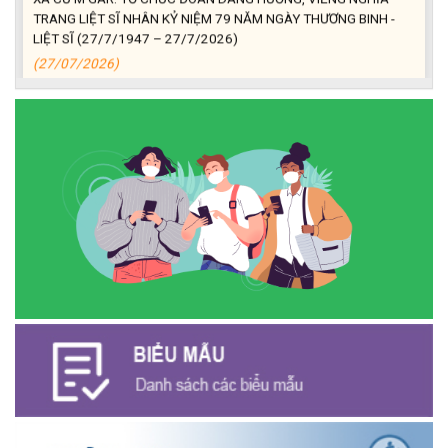
TRANG LIỆT SĨ NHÂN KỶ NIỆM 79 NĂM NGÀY THƯƠNG BINH -
LIỆT SĨ (27/7/1947 – 27/7/2026)
(27/07/2026)
ĐỒNG CHÍ PHAN XUÂN LỰC - CHỦ TỊCH UBND XÃ CƯ M’GAR
THĂM, TẶNG QUÀ GIA ĐÌNH CHÍNH SÁCH NHÂN KỶ NIỆM 79
NĂM NGÀY THƯƠNG BINH - LIỆT SĨ
(27/07/2026)
Phát biểu bế mạc Hội nghị Trung ương 3, khóa XIV của Tổng Bí
thư, Chủ tịch nước Tô Lâm
(26/07/2026)
NGÂN HÀNG CHÍNH SÁCH XÃ HỘI CƯ M’GAR: TỔ CHỨC CHO
VAY KÝ QUỸ ĐỐI VỚI NGƯỜI LAO ĐỘNG ĐI LÀM VIỆC TẠI HÀN
QUỐC
(24/07/2026)
HỘI NÔNG DÂN XÃ CƯ M’GAR ĐẠI DIỆN TỈNH ĐẮK LẮK QUẢNG
BÁ SẢN PHẨM OCOP TẠI TUẦN LỄ NÔNG SẢN VÀ SẢN PHẨM