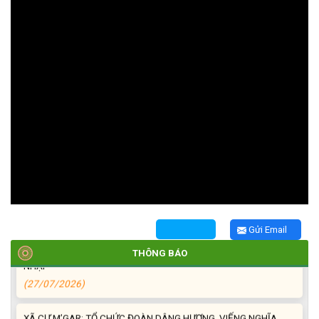
TRIỂN KHAI, GIAO NHIỆM VỤ TÌM KIẾM, QUY TẬP VÀ XÁC ĐỊNH
DANH TÍNH HÀI CỐT LIỆT SĨ
(27/07/2026)
HỘI LIÊN HIỆP PHỤ NỮ XÃ THĂM, TẶNG QUÀ CÁC GIA ĐÌNH
CHÍNH SÁCH NHÂN NGÀY THƯƠNG BINH - LIỆT SĨ 27/7
(27/07/2026)
Gửi Email
HỘI NGƯỜI CAO TUỔI XÃ CƯ M’GAR: SƠ KẾT CÔNG TÁC HỘI 6
THÁNG ĐẦU NĂM VÀ KIỆN TOÀN TỔ CHỨC CHI HỘI SAU SÁP
THÔNG BÁO
NHẬP
(27/07/2026)
XÃ CƯ M’GAR: TỔ CHỨC ĐOÀN DÂNG HƯƠNG, VIẾNG NGHĨA