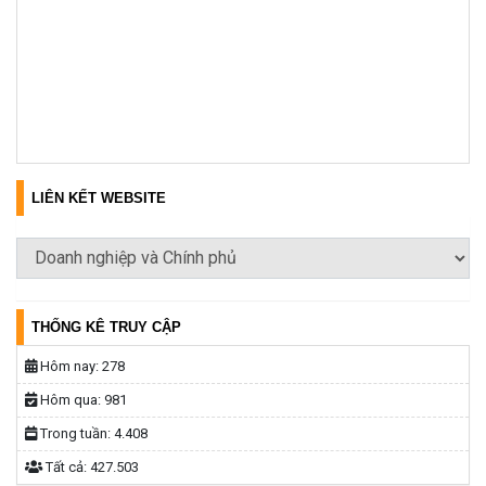
LIÊN KẾT WEBSITE
THỐNG KÊ TRUY CẬP
Hôm nay:
278
Hôm qua:
981
Trong tuần:
4.408
Tất cả:
427.503