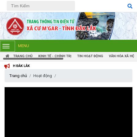
Tiếng Việt
Tiếng Anh
MENU
TRANG CHỦ
KINH TẾ - CHÍNH TRỊ
TIN HOẠT ĐỘNG
VĂN HÓA XÃ HỘI
K LẮK
Trang chủ
Hoạt động