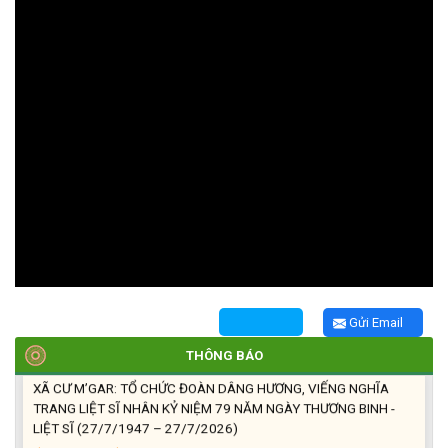
TRIỂN KHAI, GIAO NHIỆM VỤ TÌM KIẾM, QUY TẬP VÀ XÁC ĐỊNH
DANH TÍNH HÀI CỐT LIỆT SĨ
(27/07/2026)
HỘI LIÊN HIỆP PHỤ NỮ XÃ THĂM, TẶNG QUÀ CÁC GIA ĐÌNH
CHÍNH SÁCH NHÂN NGÀY THƯƠNG BINH - LIỆT SĨ 27/7
(27/07/2026)
HỘI NGƯỜI CAO TUỔI XÃ CƯ M’GAR: SƠ KẾT CÔNG TÁC HỘI 6
THÁNG ĐẦU NĂM VÀ KIỆN TOÀN TỔ CHỨC CHI HỘI SAU SÁP
NHẬP
Gửi Email
(27/07/2026)
THÔNG BÁO
XÃ CƯ M’GAR: TỔ CHỨC ĐOÀN DÂNG HƯƠNG, VIẾNG NGHĨA
TRANG LIỆT SĨ NHÂN KỶ NIỆM 79 NĂM NGÀY THƯƠNG BINH -
LIỆT SĨ (27/7/1947 – 27/7/2026)
(27/07/2026)