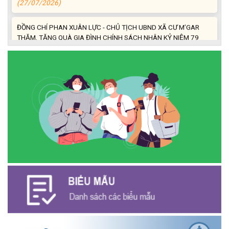
ĐỒNG CHÍ PHAN XUÂN LỰC - CHỦ TỊCH UBND XÃ CƯ M’GAR
THĂM, TẶNG QUÀ GIA ĐÌNH CHÍNH SÁCH NHÂN KỶ NIỆM 79
NĂM NGÀY THƯƠNG BINH - LIỆT SĨ
(27/07/2026)
Phát biểu bế mạc Hội nghị Trung ương 3, khóa XIV của Tổng Bí
thư, Chủ tịch nước Tô Lâm
(26/07/2026)
NGÂN HÀNG CHÍNH SÁCH XÃ HỘI CƯ M’GAR: TỔ CHỨC CHO
VAY KÝ QUỸ ĐỐI VỚI NGƯỜI LAO ĐỘNG ĐI LÀM VIỆC TẠI HÀN
QUỐC
(24/07/2026)
HỘI NÔNG DÂN XÃ CƯ M’GAR ĐẠI DIỆN TỈNH ĐẮK LẮK QUẢNG
BÁ SẢN PHẨM OCOP TẠI TUẦN LỄ NÔNG SẢN VÀ SẢN PHẨM
OCOP TỈNH KHÁNH HÒA NĂM 2026
(18/07/2026)