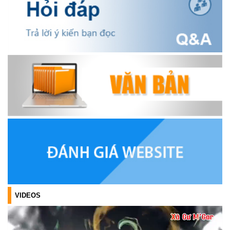
OCOP TỈNH KHÁNH HÒA NĂM 2026
(18/07/2026)
Đoàn viên thanh niên và các tầng lớp Nhân dân xã Cư M'gar tích
cực tham gia hưởng ngày hội hiến máu tình nguyện đợt II năm
2026.
(17/07/2026)
HƯỞNG ỨNG CUỘC THI TRỰC TUYẾN CỦA HỘI NÔNG DÂN XÃ
CƯ M’GAR – LAN TỎA TRI THỨC, VỮNG BƯỚC CÙNG NÔNG
DÂN VIỆT NAM!
(17/07/2026)
TRIỂN KHAI, GIAO NHIỆM VỤ TÌM KIẾM, QUY TẬP VÀ XÁC ĐỊNH
DANH TÍNH HÀI CỐT LIỆT SĨ
(27/07/2026)
VIDEOS
HỘI LIÊN HIỆP PHỤ NỮ XÃ THĂM, TẶNG QUÀ CÁC GIA ĐÌNH
CHÍNH SÁCH NHÂN NGÀY THƯƠNG BINH - LIỆT SĨ 27/7