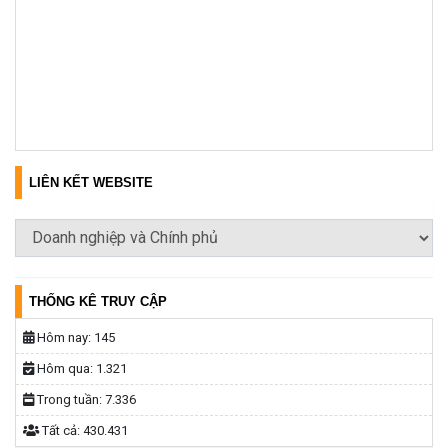
LIÊN KẾT WEBSITE
THỐNG KÊ TRUY CẬP
Hôm nay:
145
Hôm qua:
1.321
Trong tuần:
7.336
Tất cả:
430.431