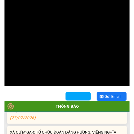
TRIỂN KHAI, GIAO NHIỆM VỤ TÌM KIẾM, QUY TẬP VÀ XÁC ĐỊNH
DANH TÍNH HÀI CỐT LIỆT SĨ
(27/07/2026)
HỘI LIÊN HIỆP PHỤ NỮ XÃ THĂM, TẶNG QUÀ CÁC GIA ĐÌNH
CHÍNH SÁCH NHÂN NGÀY THƯƠNG BINH - LIỆT SĨ 27/7
(27/07/2026)
HỘI NGƯỜI CAO TUỔI XÃ CƯ M’GAR: SƠ KẾT CÔNG TÁC HỘI 6
Gửi Email
THÁNG ĐẦU NĂM VÀ KIỆN TOÀN TỔ CHỨC CHI HỘI SAU SÁP
THÔNG BÁO
NHẬP
(27/07/2026)
XÃ CƯ M’GAR: TỔ CHỨC ĐOÀN DÂNG HƯƠNG, VIẾNG NGHĨA