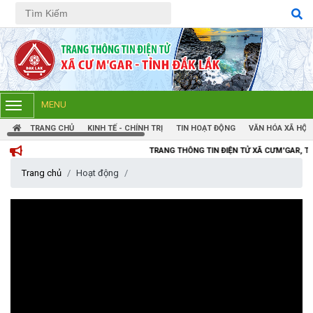
Tiếng Việt
Tiếng Anh
MENU
TRANG CHỦ
KINH TẾ - CHÍNH TRỊ
TIN HOẠT ĐỘNG
VĂN HÓA XÃ HỘI
TRANG THÔNG TIN ĐIỆN TỬ XÃ CƯM'GAR, TỈNH ĐẮK LẮK
Trang chủ
Hoạt động