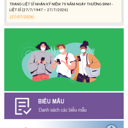
TRANG LIỆT SĨ NHÂN KỶ NIỆM 79 NĂM NGÀY THƯƠNG BINH -
LIỆT SĨ (27/7/1947 – 27/7/2026)
(27/07/2026)
ĐỒNG CHÍ PHAN XUÂN LỰC - CHỦ TỊCH UBND XÃ CƯ M’GAR
THĂM, TẶNG QUÀ GIA ĐÌNH CHÍNH SÁCH NHÂN KỶ NIỆM 79
NĂM NGÀY THƯƠNG BINH - LIỆT SĨ
(27/07/2026)
Phát biểu bế mạc Hội nghị Trung ương 3, khóa XIV của Tổng Bí
thư, Chủ tịch nước Tô Lâm
(26/07/2026)
NGÂN HÀNG CHÍNH SÁCH XÃ HỘI CƯ M’GAR: TỔ CHỨC CHO
VAY KÝ QUỸ ĐỐI VỚI NGƯỜI LAO ĐỘNG ĐI LÀM VIỆC TẠI HÀN
QUỐC
(24/07/2026)
HỘI NÔNG DÂN XÃ CƯ M’GAR ĐẠI DIỆN TỈNH ĐẮK LẮK QUẢNG
BÁ SẢN PHẨM OCOP TẠI TUẦN LỄ NÔNG SẢN VÀ SẢN PHẨM