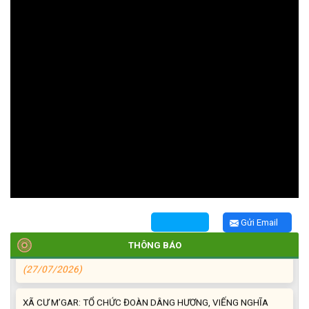
TRIỂN KHAI, GIAO NHIỆM VỤ TÌM KIẾM, QUY TẬP VÀ XÁC ĐỊNH
DANH TÍNH HÀI CỐT LIỆT SĨ
(27/07/2026)
HỘI LIÊN HIỆP PHỤ NỮ XÃ THĂM, TẶNG QUÀ CÁC GIA ĐÌNH
CHÍNH SÁCH NHÂN NGÀY THƯƠNG BINH - LIỆT SĨ 27/7
(27/07/2026)
HỘI NGƯỜI CAO TUỔI XÃ CƯ M’GAR: SƠ KẾT CÔNG TÁC HỘI 6
Gửi Email
THÁNG ĐẦU NĂM VÀ KIỆN TOÀN TỔ CHỨC CHI HỘI SAU SÁP
NHẬP
THÔNG BÁO
(27/07/2026)
XÃ CƯ M’GAR: TỔ CHỨC ĐOÀN DÂNG HƯƠNG, VIẾNG NGHĨA