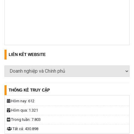
LIÊN KẾT WEBSITE
THỐNG KÊ TRUY CẬP
Hôm nay:
612
Hôm qua:
1.321
Trong tuần:
7.803
Tất cả:
430.898