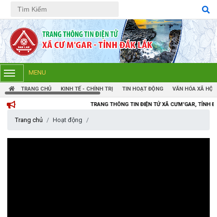
Tiếng Việt
Tiếng Anh
MENU
TRANG CHỦ
KINH TẾ - CHÍNH TRỊ
TIN HOẠT ĐỘNG
VĂN HÓA XÃ HỘI
TRANG THÔNG TIN ĐIỆN TỬ XÃ CƯM'GAR, TỈNH ĐẮK LẮK
Trang chủ
Hoạt động