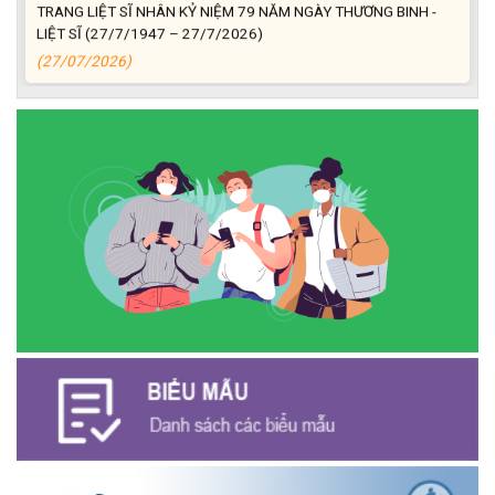
TRANG LIỆT SĨ NHÂN KỶ NIỆM 79 NĂM NGÀY THƯƠNG BINH -
LIỆT SĨ (27/7/1947 – 27/7/2026)
(27/07/2026)
ĐỒNG CHÍ PHAN XUÂN LỰC - CHỦ TỊCH UBND XÃ CƯ M’GAR
THĂM, TẶNG QUÀ GIA ĐÌNH CHÍNH SÁCH NHÂN KỶ NIỆM 79
NĂM NGÀY THƯƠNG BINH - LIỆT SĨ
(27/07/2026)
Phát biểu bế mạc Hội nghị Trung ương 3, khóa XIV của Tổng Bí
thư, Chủ tịch nước Tô Lâm
(26/07/2026)
NGÂN HÀNG CHÍNH SÁCH XÃ HỘI CƯ M’GAR: TỔ CHỨC CHO
VAY KÝ QUỸ ĐỐI VỚI NGƯỜI LAO ĐỘNG ĐI LÀM VIỆC TẠI HÀN
QUỐC
(24/07/2026)
HỘI NÔNG DÂN XÃ CƯ M’GAR ĐẠI DIỆN TỈNH ĐẮK LẮK QUẢNG
BÁ SẢN PHẨM OCOP TẠI TUẦN LỄ NÔNG SẢN VÀ SẢN PHẨM