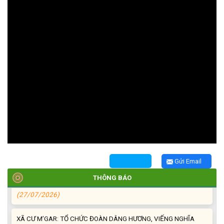
TRIỂN KHAI, GIAO NHIỆM VỤ TÌM KIẾM, QUY TẬP VÀ XÁC ĐỊNH
DANH TÍNH HÀI CỐT LIỆT SĨ
(27/07/2026)
HỘI LIÊN HIỆP PHỤ NỮ XÃ THĂM, TẶNG QUÀ CÁC GIA ĐÌNH
CHÍNH SÁCH NHÂN NGÀY THƯƠNG BINH - LIỆT SĨ 27/7
(27/07/2026)
HỘI NGƯỜI CAO TUỔI XÃ CƯ M’GAR: SƠ KẾT CÔNG TÁC HỘI 6
Gửi Email
THÁNG ĐẦU NĂM VÀ KIỆN TOÀN TỔ CHỨC CHI HỘI SAU SÁP
NHẬP
THÔNG BÁO
(27/07/2026)
XÃ CƯ M’GAR: TỔ CHỨC ĐOÀN DÂNG HƯƠNG, VIẾNG NGHĨA
TRANG LIỆT SĨ NHÂN KỶ NIỆM 79 NĂM NGÀY THƯƠNG BINH -