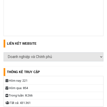
LIÊN KẾT WEBSITE
THỐNG KÊ TRUY CẬP
Hôm nay:
221
Hôm qua:
854
Trong tuần:
8.266
Tất cả:
431.361