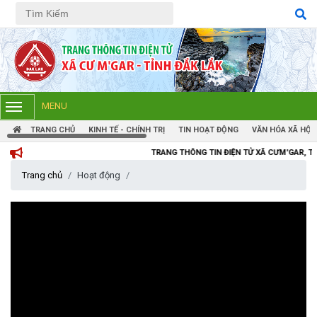
Tiếng Việt
Tiếng Anh
MENU
TRANG CHỦ
KINH TẾ - CHÍNH TRỊ
TIN HOẠT ĐỘNG
VĂN HÓA XÃ HỘI
TRANG THÔNG TIN ĐIỆN TỬ XÃ CƯM'GAR, TỈNH ĐẮK LẮK
Trang chủ
Hoạt động