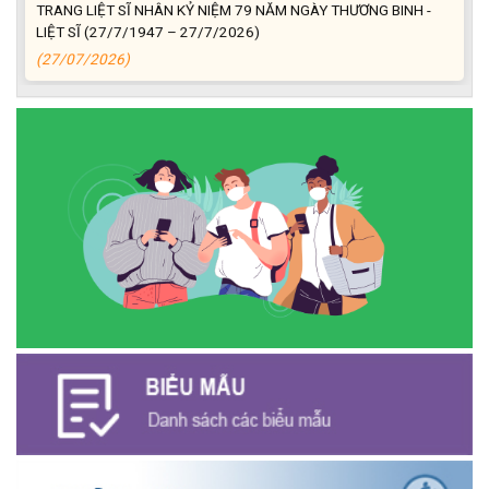
LIỆT SĨ (27/7/1947 – 27/7/2026)
(27/07/2026)
ĐỒNG CHÍ PHAN XUÂN LỰC - CHỦ TỊCH UBND XÃ CƯ M’GAR
THĂM, TẶNG QUÀ GIA ĐÌNH CHÍNH SÁCH NHÂN KỶ NIỆM 79
NĂM NGÀY THƯƠNG BINH - LIỆT SĨ
(27/07/2026)
Phát biểu bế mạc Hội nghị Trung ương 3, khóa XIV của Tổng Bí
thư, Chủ tịch nước Tô Lâm
(26/07/2026)
NGÂN HÀNG CHÍNH SÁCH XÃ HỘI CƯ M’GAR: TỔ CHỨC CHO
VAY KÝ QUỸ ĐỐI VỚI NGƯỜI LAO ĐỘNG ĐI LÀM VIỆC TẠI HÀN
QUỐC
(24/07/2026)
HỘI NÔNG DÂN XÃ CƯ M’GAR ĐẠI DIỆN TỈNH ĐẮK LẮK QUẢNG
BÁ SẢN PHẨM OCOP TẠI TUẦN LỄ NÔNG SẢN VÀ SẢN PHẨM