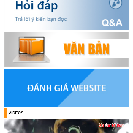
HỘI NÔNG DÂN XÃ CƯ M’GAR ĐẠI DIỆN TỈNH ĐẮK LẮK QUẢNG
BÁ SẢN PHẨM OCOP TẠI TUẦN LỄ NÔNG SẢN VÀ SẢN PHẨM
OCOP TỈNH KHÁNH HÒA NĂM 2026
(18/07/2026)
Đoàn viên thanh niên và các tầng lớp Nhân dân xã Cư M'gar tích
cực tham gia hưởng ngày hội hiến máu tình nguyện đợt II năm
2026.
(17/07/2026)
HƯỞNG ỨNG CUỘC THI TRỰC TUYẾN CỦA HỘI NÔNG DÂN XÃ
CƯ M’GAR – LAN TỎA TRI THỨC, VỮNG BƯỚC CÙNG NÔNG
DÂN VIỆT NAM!
(17/07/2026)
TRIỂN KHAI, GIAO NHIỆM VỤ TÌM KIẾM, QUY TẬP VÀ XÁC ĐỊNH
DANH TÍNH HÀI CỐT LIỆT SĨ
VIDEOS
(27/07/2026)
HỘI LIÊN HIỆP PHỤ NỮ XÃ THĂM, TẶNG QUÀ CÁC GIA ĐÌNH