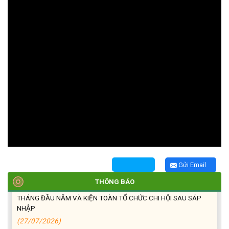
TRIỂN KHAI, GIAO NHIỆM VỤ TÌM KIẾM, QUY TẬP VÀ XÁC ĐỊNH
DANH TÍNH HÀI CỐT LIỆT SĨ
(27/07/2026)
HỘI LIÊN HIỆP PHỤ NỮ XÃ THĂM, TẶNG QUÀ CÁC GIA ĐÌNH
CHÍNH SÁCH NHÂN NGÀY THƯƠNG BINH - LIỆT SĨ 27/7
(27/07/2026)
Gửi Email
THÔNG BÁO
HỘI NGƯỜI CAO TUỔI XÃ CƯ M’GAR: SƠ KẾT CÔNG TÁC HỘI 6
THÁNG ĐẦU NĂM VÀ KIỆN TOÀN TỔ CHỨC CHI HỘI SAU SÁP
NHẬP
(27/07/2026)