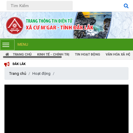
Tiếng Việt
Tiếng Anh
MENU
TRANG CHỦ
KINH TẾ - CHÍNH TRỊ
TIN HOẠT ĐỘNG
VĂN HÓA XÃ HỘI
LẮK
Trang chủ
Hoạt động