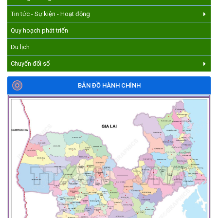
DÂN VIỆT NAM!
(17/07/2026)
Tin tức - Sự kiện - Hoạt động
Quy hoạch phát triển
Du lịch
Chuyển đổi số
BẢN ĐỒ HÀNH CHÍNH