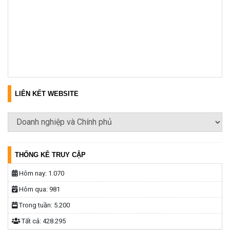
LIÊN KẾT WEBSITE
THỐNG KÊ TRUY CẬP
Hôm nay:
1.070
Hôm qua:
981
Trong tuần:
5.200
Tất cả:
428.295