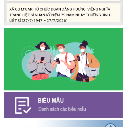
XÃ CƯ M’GAR: TỔ CHỨC ĐOÀN DÂNG HƯƠNG, VIẾNG NGHĨA
TRANG LIỆT SĨ NHÂN KỶ NIỆM 79 NĂM NGÀY THƯƠNG BINH -
LIỆT SĨ (27/7/1947 – 27/7/2026)
(27/07/2026)
ĐỒNG CHÍ PHAN XUÂN LỰC - CHỦ TỊCH UBND XÃ CƯ M’GAR
THĂM, TẶNG QUÀ GIA ĐÌNH CHÍNH SÁCH NHÂN KỶ NIỆM 79
NĂM NGÀY THƯƠNG BINH - LIỆT SĨ
(27/07/2026)
Phát biểu bế mạc Hội nghị Trung ương 3, khóa XIV của Tổng Bí
thư, Chủ tịch nước Tô Lâm
(26/07/2026)
NGÂN HÀNG CHÍNH SÁCH XÃ HỘI CƯ M’GAR: TỔ CHỨC CHO
VAY KÝ QUỸ ĐỐI VỚI NGƯỜI LAO ĐỘNG ĐI LÀM VIỆC TẠI HÀN
QUỐC
(24/07/2026)