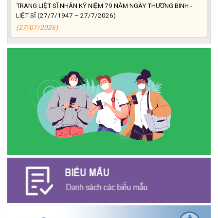
TRANG LIỆT SĨ NHÂN KỶ NIỆM 79 NĂM NGÀY THƯƠNG BINH -
LIỆT SĨ (27/7/1947 – 27/7/2026)
(27/07/2026)
ĐỒNG CHÍ PHAN XUÂN LỰC - CHỦ TỊCH UBND XÃ CƯ M’GAR
THĂM, TẶNG QUÀ GIA ĐÌNH CHÍNH SÁCH NHÂN KỶ NIỆM 79
NĂM NGÀY THƯƠNG BINH - LIỆT SĨ
(27/07/2026)
Phát biểu bế mạc Hội nghị Trung ương 3, khóa XIV của Tổng Bí
thư, Chủ tịch nước Tô Lâm
(26/07/2026)
NGÂN HÀNG CHÍNH SÁCH XÃ HỘI CƯ M’GAR: TỔ CHỨC CHO
VAY KÝ QUỸ ĐỐI VỚI NGƯỜI LAO ĐỘNG ĐI LÀM VIỆC TẠI HÀN
QUỐC
(24/07/2026)
HỘI NÔNG DÂN XÃ CƯ M’GAR ĐẠI DIỆN TỈNH ĐẮK LẮK QUẢNG
BÁ SẢN PHẨM OCOP TẠI TUẦN LỄ NÔNG SẢN VÀ SẢN PHẨM