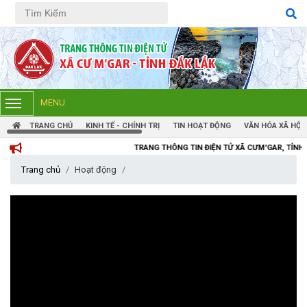
Tiếng Việt
Tiếng Anh
MENU
TRANG CHỦ
KINH TẾ - CHÍNH TRỊ
TIN HOẠT ĐỘNG
VĂN HÓA XÃ HỘI
TRANG THÔNG TIN ĐIỆN TỬ XÃ CƯM'GAR, TỈNH ĐẮK LẮK
Trang chủ
Hoạt động