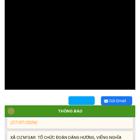
TRIỂN KHAI, GIAO NHIỆM VỤ TÌM KIẾM, QUY TẬP VÀ XÁC ĐỊNH
DANH TÍNH HÀI CỐT LIỆT SĨ
(27/07/2026)
HỘI LIÊN HIỆP PHỤ NỮ XÃ THĂM, TẶNG QUÀ CÁC GIA ĐÌNH
CHÍNH SÁCH NHÂN NGÀY THƯƠNG BINH - LIỆT SĨ 27/7
(27/07/2026)
HỘI NGƯỜI CAO TUỔI XÃ CƯ M’GAR: SƠ KẾT CÔNG TÁC HỘI 6
Gửi Email
THÁNG ĐẦU NĂM VÀ KIỆN TOÀN TỔ CHỨC CHI HỘI SAU SÁP
THÔNG BÁO
NHẬP
(27/07/2026)
XÃ CƯ M’GAR: TỔ CHỨC ĐOÀN DÂNG HƯƠNG, VIẾNG NGHĨA