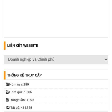
LIÊN KẾT WEBSITE
THỐNG KÊ TRUY CẬP
Hôm nay:
289
Hôm qua:
1.686
Trong tuần:
1.975
Tất cả:
434.358