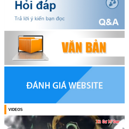
BÁ SẢN PHẨM OCOP TẠI TUẦN LỄ NÔNG SẢN VÀ SẢN PHẨM
OCOP TỈNH KHÁNH HÒA NĂM 2026
(18/07/2026)
Đoàn viên thanh niên và các tầng lớp Nhân dân xã Cư M'gar tích
cực tham gia hưởng ngày hội hiến máu tình nguyện đợt II năm
2026.
(17/07/2026)
HƯỞNG ỨNG CUỘC THI TRỰC TUYẾN CỦA HỘI NÔNG DÂN XÃ
CƯ M’GAR – LAN TỎA TRI THỨC, VỮNG BƯỚC CÙNG NÔNG
DÂN VIỆT NAM!
(17/07/2026)
TRIỂN KHAI, GIAO NHIỆM VỤ TÌM KIẾM, QUY TẬP VÀ XÁC ĐỊNH
DANH TÍNH HÀI CỐT LIỆT SĨ
(27/07/2026)
VIDEOS
HỘI LIÊN HIỆP PHỤ NỮ XÃ THĂM, TẶNG QUÀ CÁC GIA ĐÌNH
CHÍNH SÁCH NHÂN NGÀY THƯƠNG BINH - LIỆT SĨ 27/7