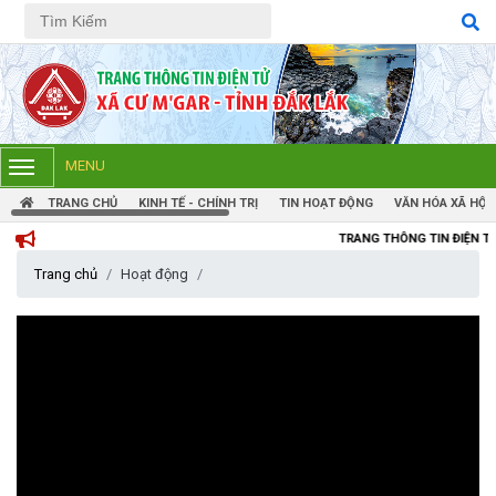
Tiếng Việt
Tiếng Anh
MENU
TRANG CHỦ
KINH TẾ - CHÍNH TRỊ
TIN HOẠT ĐỘNG
VĂN HÓA XÃ HỘI
TRANG THÔNG TIN ĐIỆN TỬ XÃ CƯM'GAR
Trang chủ
Hoạt động