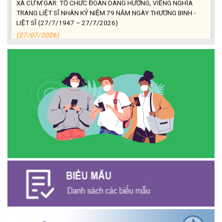
TRANG LIỆT SĨ NHÂN KỶ NIỆM 79 NĂM NGÀY THƯƠNG BINH -
LIỆT SĨ (27/7/1947 – 27/7/2026)
(27/07/2026)
ĐỒNG CHÍ PHAN XUÂN LỰC - CHỦ TỊCH UBND XÃ CƯ M’GAR
THĂM, TẶNG QUÀ GIA ĐÌNH CHÍNH SÁCH NHÂN KỶ NIỆM 79
NĂM NGÀY THƯƠNG BINH - LIỆT SĨ
(27/07/2026)
Phát biểu bế mạc Hội nghị Trung ương 3, khóa XIV của Tổng Bí
thư, Chủ tịch nước Tô Lâm
(26/07/2026)
NGÂN HÀNG CHÍNH SÁCH XÃ HỘI CƯ M’GAR: TỔ CHỨC CHO
VAY KÝ QUỸ ĐỐI VỚI NGƯỜI LAO ĐỘNG ĐI LÀM VIỆC TẠI HÀN
QUỐC
(24/07/2026)
HỘI NÔNG DÂN XÃ CƯ M’GAR ĐẠI DIỆN TỈNH ĐẮK LẮK QUẢNG