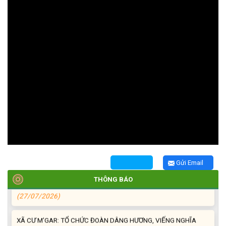
TRIỂN KHAI, GIAO NHIỆM VỤ TÌM KIẾM, QUY TẬP VÀ XÁC ĐỊNH
DANH TÍNH HÀI CỐT LIỆT SĨ
(27/07/2026)
HỘI LIÊN HIỆP PHỤ NỮ XÃ THĂM, TẶNG QUÀ CÁC GIA ĐÌNH
CHÍNH SÁCH NHÂN NGÀY THƯƠNG BINH - LIỆT SĨ 27/7
(27/07/2026)
HỘI NGƯỜI CAO TUỔI XÃ CƯ M’GAR: SƠ KẾT CÔNG TÁC HỘI 6
Gửi Email
THÁNG ĐẦU NĂM VÀ KIỆN TOÀN TỔ CHỨC CHI HỘI SAU SÁP
NHẬP
THÔNG BÁO
(27/07/2026)
XÃ CƯ M’GAR: TỔ CHỨC ĐOÀN DÂNG HƯƠNG, VIẾNG NGHĨA
TRANG LIỆT SĨ NHÂN KỶ NIỆM 79 NĂM NGÀY THƯƠNG BINH -