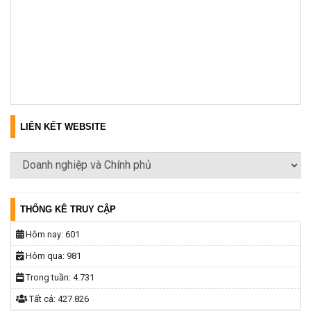
LIÊN KẾT WEBSITE
THỐNG KÊ TRUY CẬP
Hôm nay:
601
Hôm qua:
981
Trong tuần:
4.731
Tất cả:
427.826