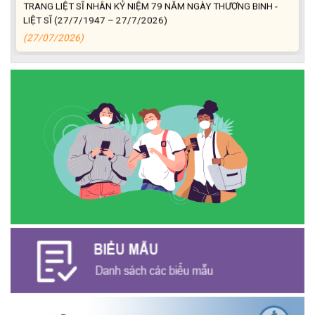
LIỆT SĨ (27/7/1947 – 27/7/2026)
(27/07/2026)
ĐỒNG CHÍ PHAN XUÂN LỰC - CHỦ TỊCH UBND XÃ CƯ M’GAR
THĂM, TẶNG QUÀ GIA ĐÌNH CHÍNH SÁCH NHÂN KỶ NIỆM 79
NĂM NGÀY THƯƠNG BINH - LIỆT SĨ
(27/07/2026)
Phát biểu bế mạc Hội nghị Trung ương 3, khóa XIV của Tổng Bí
thư, Chủ tịch nước Tô Lâm
(26/07/2026)
NGÂN HÀNG CHÍNH SÁCH XÃ HỘI CƯ M’GAR: TỔ CHỨC CHO
VAY KÝ QUỸ ĐỐI VỚI NGƯỜI LAO ĐỘNG ĐI LÀM VIỆC TẠI HÀN
QUỐC
(24/07/2026)
HỘI NÔNG DÂN XÃ CƯ M’GAR ĐẠI DIỆN TỈNH ĐẮK LẮK QUẢNG
BÁ SẢN PHẨM OCOP TẠI TUẦN LỄ NÔNG SẢN VÀ SẢN PHẨM