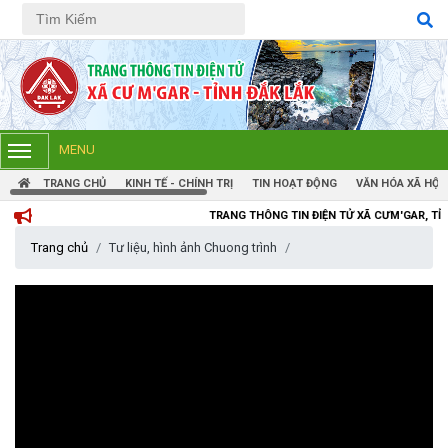
Tiếng Việt
Tiếng Anh
MENU
TRANG CHỦ
KINH TẾ - CHÍNH TRỊ
TIN HOẠT ĐỘNG
VĂN HÓA XÃ HỘI
TRANG THÔNG TIN ĐIỆN TỬ XÃ CƯM'GAR, TỈNH ĐẮK LẮK
Trang chủ
Tư liệu, hình ảnh Chuong trình