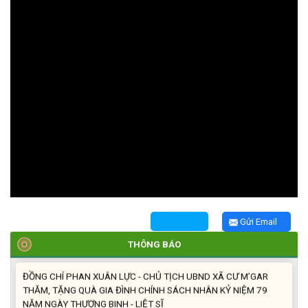
DANH TÍNH HÀI CỐT LIỆT SĨ
(27/07/2026)
HỘI LIÊN HIỆP PHỤ NỮ XÃ THĂM, TẶNG QUÀ CÁC GIA ĐÌNH
CHÍNH SÁCH NHÂN NGÀY THƯƠNG BINH - LIỆT SĨ 27/7
(27/07/2026)
HỘI NGƯỜI CAO TUỔI XÃ CƯ M’GAR: SƠ KẾT CÔNG TÁC HỘI 6
THÁNG ĐẦU NĂM VÀ KIỆN TOÀN TỔ CHỨC CHI HỘI SAU SÁP
NHẬP
(27/07/2026)
XÃ CƯ M’GAR: TỔ CHỨC ĐOÀN DÂNG HƯƠNG, VIẾNG NGHĨA
TRANG LIỆT SĨ NHÂN KỶ NIỆM 79 NĂM NGÀY THƯƠNG BINH -
LIỆT SĨ (27/7/1947 – 27/7/2026)
Gửi Email
(27/07/2026)
THÔNG BÁO
ĐỒNG CHÍ PHAN XUÂN LỰC - CHỦ TỊCH UBND XÃ CƯ M’GAR
THĂM, TẶNG QUÀ GIA ĐÌNH CHÍNH SÁCH NHÂN KỶ NIỆM 79
NĂM NGÀY THƯƠNG BINH - LIỆT SĨ