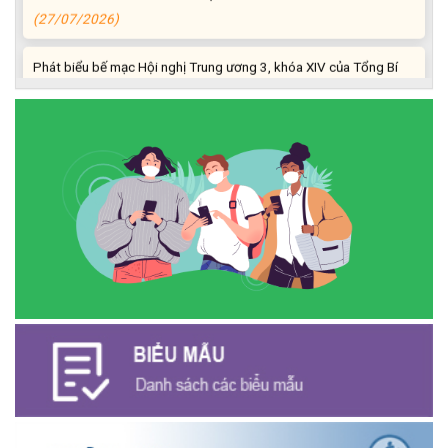
(27/07/2026)
Phát biểu bế mạc Hội nghị Trung ương 3, khóa XIV của Tổng Bí
thư, Chủ tịch nước Tô Lâm
(26/07/2026)
NGÂN HÀNG CHÍNH SÁCH XÃ HỘI CƯ M’GAR: TỔ CHỨC CHO
VAY KÝ QUỸ ĐỐI VỚI NGƯỜI LAO ĐỘNG ĐI LÀM VIỆC TẠI HÀN
QUỐC
(24/07/2026)
HỘI NÔNG DÂN XÃ CƯ M’GAR ĐẠI DIỆN TỈNH ĐẮK LẮK QUẢNG
BÁ SẢN PHẨM OCOP TẠI TUẦN LỄ NÔNG SẢN VÀ SẢN PHẨM
OCOP TỈNH KHÁNH HÒA NĂM 2026
(18/07/2026)
Đoàn viên thanh niên và các tầng lớp Nhân dân xã Cư M'gar tích
cực tham gia hưởng ngày hội hiến máu tình nguyện đợt II năm
2026.
(17/07/2026)