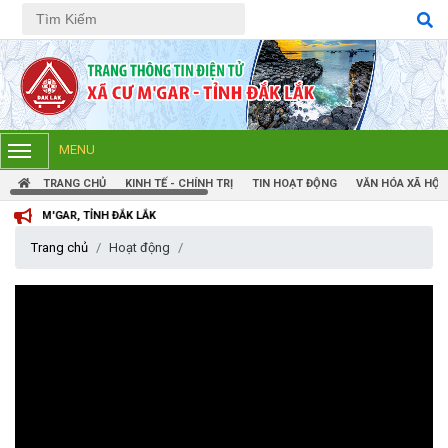
Tiếng Việt
Tiếng Anh
MENU
TRANG CHỦ
KINH TẾ - CHÍNH TRỊ
TIN HOẠT ĐỘNG
VĂN HÓA XÃ HỘI
, TỈNH ĐẮK LẮK
Trang chủ
Hoạt động
TRIỂN KHAI, GIAO NHIỆM VỤ TÌM KIẾM, QUY TẬP VÀ XÁC ĐỊNH