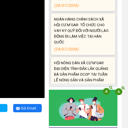
NGÂN HÀNG CHÍNH SÁCH XÃ
HỘI CƯ M’GAR: TỔ CHỨC CHO
VAY KÝ QUỸ ĐỐI VỚI NGƯỜI LAO
ĐỘNG ĐI LÀM VIỆC TẠI HÀN
QUỐC
(24/07/2026)
HỘI NÔNG DÂN XÃ CƯ M’GAR
ĐẠI DIỆN TỈNH ĐẮK LẮK QUẢNG
BÁ SẢN PHẨM OCOP TẠI TUẦN
LỄ NÔNG SẢN VÀ SẢN PHẨM
OCOP TỈNH KHÁNH HÒA NĂM
2026
(18/07/2026)
Đoàn viên thanh niên và các tầng
Gửi Email
lớp Nhân dân xã Cư M'gar tích
cực tham gia hưởng ngày hội hiến
máu tình nguyện đợt II năm 2026.