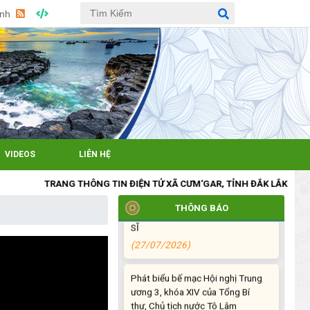
Anh
XÃ CƯ M’GAR: TỔ CHỨC ĐOÀN
DÂNG HƯƠNG, VIẾNG NGHĨA
TRANG LIỆT SĨ NHÂN KỶ NIỆM
79 NĂM NGÀY THƯƠNG BINH -
LIỆT SĨ (27/7/1947 –
27/7/2026)
(27/07/2026)
ĐỒNG CHÍ PHAN XUÂN LỰC -
VIDEOS
LIÊN HỆ
CHỦ TỊCH UBND XÃ CƯ M’GAR
THĂM, TẶNG QUÀ GIA ĐÌNH
CHÍNH SÁCH NHÂN KỶ NIỆM 79
TRANG THÔNG TIN ĐIỆN TỬ XÃ CƯM'GAR, TỈNH ĐẮK LẮK
NĂM NGÀY THƯƠNG BINH - LIỆT
THÔNG BÁO
SĨ
(27/07/2026)
Phát biểu bế mạc Hội nghị Trung
ương 3, khóa XIV của Tổng Bí
thư, Chủ tịch nước Tô Lâm
(26/07/2026)