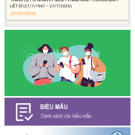
LIỆT SĨ (27/7/1947 – 27/7/2026)
(27/07/2026)
ĐỒNG CHÍ PHAN XUÂN LỰC - CHỦ TỊCH UBND XÃ CƯ M’GAR
THĂM, TẶNG QUÀ GIA ĐÌNH CHÍNH SÁCH NHÂN KỶ NIỆM 79
NĂM NGÀY THƯƠNG BINH - LIỆT SĨ
(27/07/2026)
Phát biểu bế mạc Hội nghị Trung ương 3, khóa XIV của Tổng Bí
thư, Chủ tịch nước Tô Lâm
(26/07/2026)
NGÂN HÀNG CHÍNH SÁCH XÃ HỘI CƯ M’GAR: TỔ CHỨC CHO
VAY KÝ QUỸ ĐỐI VỚI NGƯỜI LAO ĐỘNG ĐI LÀM VIỆC TẠI HÀN
QUỐC
(24/07/2026)
HỘI NÔNG DÂN XÃ CƯ M’GAR ĐẠI DIỆN TỈNH ĐẮK LẮK QUẢNG
BÁ SẢN PHẨM OCOP TẠI TUẦN LỄ NÔNG SẢN VÀ SẢN PHẨM
OCOP TỈNH KHÁNH HÒA NĂM 2026