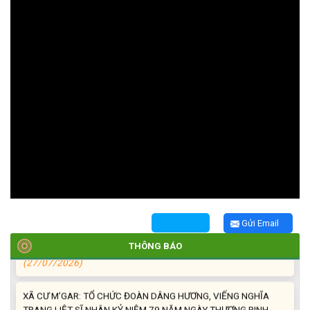
TRIỂN KHAI, GIAO NHIỆM VỤ TÌM KIẾM, QUY TẬP VÀ XÁC ĐỊNH
DANH TÍNH HÀI CỐT LIỆT SĨ
(27/07/2026)
HỘI LIÊN HIỆP PHỤ NỮ XÃ THĂM, TẶNG QUÀ CÁC GIA ĐÌNH
CHÍNH SÁCH NHÂN NGÀY THƯƠNG BINH - LIỆT SĨ 27/7
(27/07/2026)
HỘI NGƯỜI CAO TUỔI XÃ CƯ M’GAR: SƠ KẾT CÔNG TÁC HỘI 6
Gửi Email
THÁNG ĐẦU NĂM VÀ KIỆN TOÀN TỔ CHỨC CHI HỘI SAU SÁP
NHẬP
THÔNG BÁO
(27/07/2026)
XÃ CƯ M’GAR: TỔ CHỨC ĐOÀN DÂNG HƯƠNG, VIẾNG NGHĨA
TRANG LIỆT SĨ NHÂN KỶ NIỆM 79 NĂM NGÀY THƯƠNG BINH -