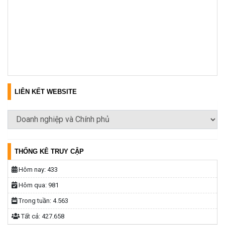
LIÊN KẾT WEBSITE
THỐNG KÊ TRUY CẬP
Hôm nay:
433
Hôm qua:
981
Trong tuần:
4.563
Tất cả:
427.658