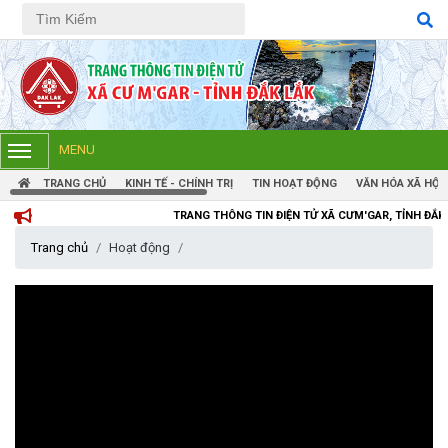
Tiếng Việt
Tiếng Anh
MENU
TRANG CHỦ
KINH TẾ - CHÍNH TRỊ
TIN HOẠT ĐỘNG
VĂN HÓA XÃ HỘI
TRANG THÔNG TIN ĐIỆN TỬ XÃ CƯM'GAR, TỈNH ĐẮK LẮK
Trang chủ
Hoạt động