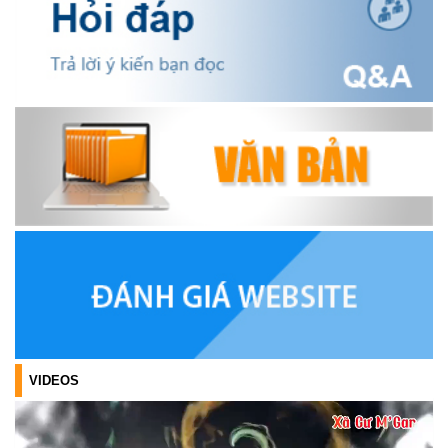
BÁ SẢN PHẨM OCOP TẠI TUẦN LỄ NÔNG SẢN VÀ SẢN PHẨM
OCOP TỈNH KHÁNH HÒA NĂM 2026
(18/07/2026)
Đoàn viên thanh niên và các tầng lớp Nhân dân xã Cư M'gar tích
cực tham gia hưởng ngày hội hiến máu tình nguyện đợt II năm
2026.
(17/07/2026)
HƯỞNG ỨNG CUỘC THI TRỰC TUYẾN CỦA HỘI NÔNG DÂN XÃ
CƯ M’GAR – LAN TỎA TRI THỨC, VỮNG BƯỚC CÙNG NÔNG
DÂN VIỆT NAM!
(17/07/2026)
TRIỂN KHAI, GIAO NHIỆM VỤ TÌM KIẾM, QUY TẬP VÀ XÁC ĐỊNH
DANH TÍNH HÀI CỐT LIỆT SĨ
(27/07/2026)
VIDEOS
HỘI LIÊN HIỆP PHỤ NỮ XÃ THĂM, TẶNG QUÀ CÁC GIA ĐÌNH
CHÍNH SÁCH NHÂN NGÀY THƯƠNG BINH - LIỆT SĨ 27/7