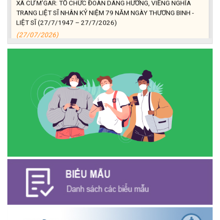
TRANG LIỆT SĨ NHÂN KỶ NIỆM 79 NĂM NGÀY THƯƠNG BINH -
LIỆT SĨ (27/7/1947 – 27/7/2026)
(27/07/2026)
ĐỒNG CHÍ PHAN XUÂN LỰC - CHỦ TỊCH UBND XÃ CƯ M’GAR
THĂM, TẶNG QUÀ GIA ĐÌNH CHÍNH SÁCH NHÂN KỶ NIỆM 79
NĂM NGÀY THƯƠNG BINH - LIỆT SĨ
(27/07/2026)
Phát biểu bế mạc Hội nghị Trung ương 3, khóa XIV của Tổng Bí
thư, Chủ tịch nước Tô Lâm
(26/07/2026)
NGÂN HÀNG CHÍNH SÁCH XÃ HỘI CƯ M’GAR: TỔ CHỨC CHO
VAY KÝ QUỸ ĐỐI VỚI NGƯỜI LAO ĐỘNG ĐI LÀM VIỆC TẠI HÀN
QUỐC
(24/07/2026)
HỘI NÔNG DÂN XÃ CƯ M’GAR ĐẠI DIỆN TỈNH ĐẮK LẮK QUẢNG