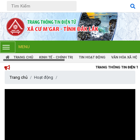
Tiếng Việt
Tiếng Anh
MENU
TRANG CHỦ
KINH TẾ - CHÍNH TRỊ
TIN HOẠT ĐỘNG
VĂN HÓA XÃ HỘI
TRANG THÔNG TIN ĐIỆN TỬ XÃ CƯM'GAR
Trang chủ
Hoạt động