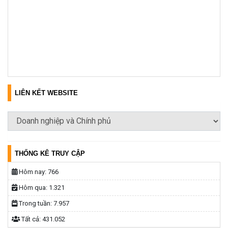
LIÊN KẾT WEBSITE
THỐNG KÊ TRUY CẬP
Hôm nay:
766
Hôm qua:
1.321
Trong tuần:
7.957
Tất cả:
431.052