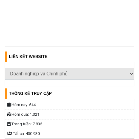
LIÊN KẾT WEBSITE
THỐNG KÊ TRUY CẬP
Hôm nay:
644
Hôm qua:
1.321
Trong tuần:
7.835
Tất cả:
430.930