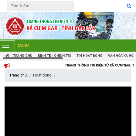
Tiếng Việt
Tiếng Anh
MENU
TRANG CHỦ
KINH TẾ - CHÍNH TRỊ
TIN HOẠT ĐỘNG
VĂN HÓA XÃ HỘI
TRANG THÔNG TIN ĐIỆN TỬ XÃ CƯM'GAR, TỈNH ĐẮK LẮK
Trang chủ
Hoạt động