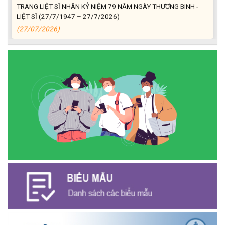
TRANG LIỆT SĨ NHÂN KỶ NIỆM 79 NĂM NGÀY THƯƠNG BINH -
LIỆT SĨ (27/7/1947 – 27/7/2026)
(27/07/2026)
ĐỒNG CHÍ PHAN XUÂN LỰC - CHỦ TỊCH UBND XÃ CƯ M’GAR
THĂM, TẶNG QUÀ GIA ĐÌNH CHÍNH SÁCH NHÂN KỶ NIỆM 79
NĂM NGÀY THƯƠNG BINH - LIỆT SĨ
(27/07/2026)
Phát biểu bế mạc Hội nghị Trung ương 3, khóa XIV của Tổng Bí
thư, Chủ tịch nước Tô Lâm
(26/07/2026)
NGÂN HÀNG CHÍNH SÁCH XÃ HỘI CƯ M’GAR: TỔ CHỨC CHO
VAY KÝ QUỸ ĐỐI VỚI NGƯỜI LAO ĐỘNG ĐI LÀM VIỆC TẠI HÀN
QUỐC
(24/07/2026)
HỘI NÔNG DÂN XÃ CƯ M’GAR ĐẠI DIỆN TỈNH ĐẮK LẮK QUẢNG
BÁ SẢN PHẨM OCOP TẠI TUẦN LỄ NÔNG SẢN VÀ SẢN PHẨM