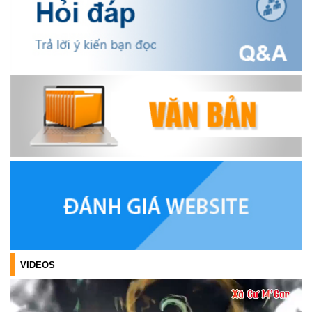
OCOP TỈNH KHÁNH HÒA NĂM 2026
(18/07/2026)
Đoàn viên thanh niên và các tầng lớp Nhân dân xã Cư M'gar tích
cực tham gia hưởng ngày hội hiến máu tình nguyện đợt II năm
2026.
(17/07/2026)
HƯỞNG ỨNG CUỘC THI TRỰC TUYẾN CỦA HỘI NÔNG DÂN XÃ
CƯ M’GAR – LAN TỎA TRI THỨC, VỮNG BƯỚC CÙNG NÔNG
DÂN VIỆT NAM!
(17/07/2026)
TRIỂN KHAI, GIAO NHIỆM VỤ TÌM KIẾM, QUY TẬP VÀ XÁC ĐỊNH
DANH TÍNH HÀI CỐT LIỆT SĨ
(27/07/2026)
VIDEOS
HỘI LIÊN HIỆP PHỤ NỮ XÃ THĂM, TẶNG QUÀ CÁC GIA ĐÌNH
CHÍNH SÁCH NHÂN NGÀY THƯƠNG BINH - LIỆT SĨ 27/7