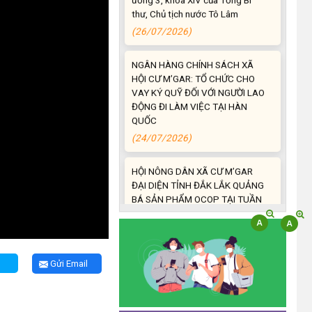
(26/07/2026)
NGÂN HÀNG CHÍNH SÁCH XÃ
HỘI CƯ M’GAR: TỔ CHỨC CHO
VAY KÝ QUỸ ĐỐI VỚI NGƯỜI LAO
ĐỘNG ĐI LÀM VIỆC TẠI HÀN
QUỐC
(24/07/2026)
HỘI NÔNG DÂN XÃ CƯ M’GAR
ĐẠI DIỆN TỈNH ĐẮK LẮK QUẢNG
BÁ SẢN PHẨM OCOP TẠI TUẦN
LỄ NÔNG SẢN VÀ SẢN PHẨM
OCOP TỈNH KHÁNH HÒA NĂM
2026
(18/07/2026)
Gửi Email
Đoàn viên thanh niên và các tầng
lớp Nhân dân xã Cư M'gar tích
cực tham gia hưởng ngày hội hiến