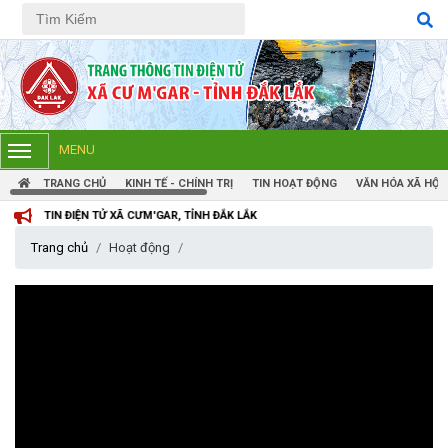
Tiếng Việt
Tiếng Anh
MENU
TRANG CHỦ
KINH TẾ - CHÍNH TRỊ
TIN HOẠT ĐỘNG
VĂN HÓA XÃ HỘI
ỆN TỬ XÃ CƯM'GAR, TỈNH ĐẮK LẮK
Trang chủ
Hoạt động