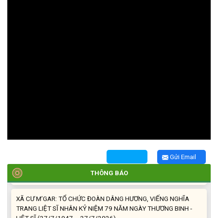
TRIỂN KHAI, GIAO NHIỆM VỤ TÌM KIẾM, QUY TẬP VÀ XÁC ĐỊNH
DANH TÍNH HÀI CỐT LIỆT SĨ
(27/07/2026)
HỘI LIÊN HIỆP PHỤ NỮ XÃ THĂM, TẶNG QUÀ CÁC GIA ĐÌNH
CHÍNH SÁCH NHÂN NGÀY THƯƠNG BINH - LIỆT SĨ 27/7
(27/07/2026)
HỘI NGƯỜI CAO TUỔI XÃ CƯ M’GAR: SƠ KẾT CÔNG TÁC HỘI 6
THÁNG ĐẦU NĂM VÀ KIỆN TOÀN TỔ CHỨC CHI HỘI SAU SÁP
Gửi Email
NHẬP
(27/07/2026)
THÔNG BÁO
XÃ CƯ M’GAR: TỔ CHỨC ĐOÀN DÂNG HƯƠNG, VIẾNG NGHĨA
TRANG LIỆT SĨ NHÂN KỶ NIỆM 79 NĂM NGÀY THƯƠNG BINH -
LIỆT SĨ (27/7/1947 – 27/7/2026)