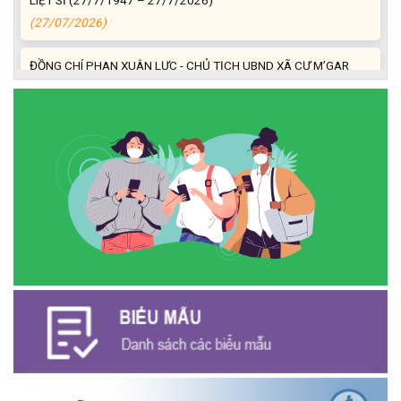
(27/07/2026)
ĐỒNG CHÍ PHAN XUÂN LỰC - CHỦ TỊCH UBND XÃ CƯ M’GAR
THĂM, TẶNG QUÀ GIA ĐÌNH CHÍNH SÁCH NHÂN KỶ NIỆM 79
NĂM NGÀY THƯƠNG BINH - LIỆT SĨ
(27/07/2026)
Phát biểu bế mạc Hội nghị Trung ương 3, khóa XIV của Tổng Bí
thư, Chủ tịch nước Tô Lâm
(26/07/2026)
NGÂN HÀNG CHÍNH SÁCH XÃ HỘI CƯ M’GAR: TỔ CHỨC CHO
VAY KÝ QUỸ ĐỐI VỚI NGƯỜI LAO ĐỘNG ĐI LÀM VIỆC TẠI HÀN
QUỐC
(24/07/2026)
HỘI NÔNG DÂN XÃ CƯ M’GAR ĐẠI DIỆN TỈNH ĐẮK LẮK QUẢNG
BÁ SẢN PHẨM OCOP TẠI TUẦN LỄ NÔNG SẢN VÀ SẢN PHẨM
OCOP TỈNH KHÁNH HÒA NĂM 2026
(18/07/2026)