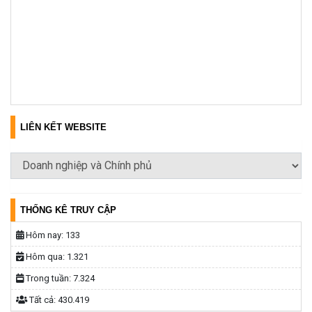
LIÊN KẾT WEBSITE
THỐNG KÊ TRUY CẬP
Hôm nay:
133
Hôm qua:
1.321
Trong tuần:
7.324
Tất cả:
430.419