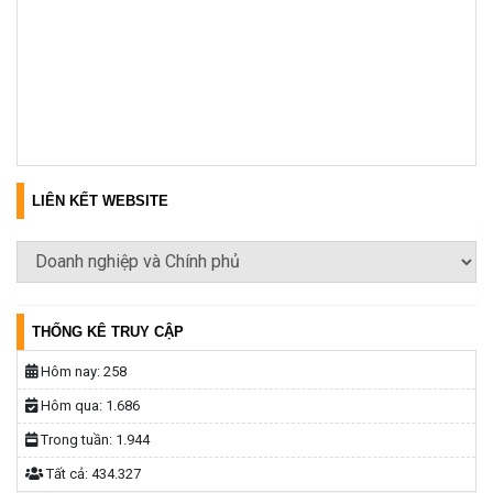
LIÊN KẾT WEBSITE
THỐNG KÊ TRUY CẬP
Hôm nay:
258
Hôm qua:
1.686
Trong tuần:
1.944
Tất cả:
434.327