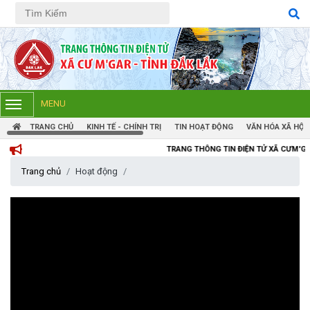
Tiếng Việt
Tiếng Anh
MENU
TRANG CHỦ
KINH TẾ - CHÍNH TRỊ
TIN HOẠT ĐỘNG
VĂN HÓA XÃ HỘI
TRANG THÔNG TIN ĐIỆN TỬ XÃ CƯM'GAR, TỈNH ĐẮK 
Trang chủ
Hoạt động