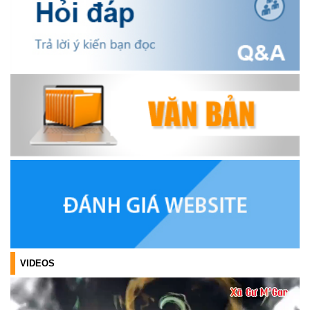
OCOP TỈNH KHÁNH HÒA NĂM 2026
(18/07/2026)
Đoàn viên thanh niên và các tầng lớp Nhân dân xã Cư M'gar tích
cực tham gia hưởng ngày hội hiến máu tình nguyện đợt II năm
2026.
(17/07/2026)
HƯỞNG ỨNG CUỘC THI TRỰC TUYẾN CỦA HỘI NÔNG DÂN XÃ
CƯ M’GAR – LAN TỎA TRI THỨC, VỮNG BƯỚC CÙNG NÔNG
DÂN VIỆT NAM!
(17/07/2026)
TRIỂN KHAI, GIAO NHIỆM VỤ TÌM KIẾM, QUY TẬP VÀ XÁC ĐỊNH
DANH TÍNH HÀI CỐT LIỆT SĨ
(27/07/2026)
VIDEOS
HỘI LIÊN HIỆP PHỤ NỮ XÃ THĂM, TẶNG QUÀ CÁC GIA ĐÌNH
CHÍNH SÁCH NHÂN NGÀY THƯƠNG BINH - LIỆT SĨ 27/7