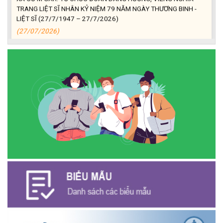
TRANG LIỆT SĨ NHÂN KỶ NIỆM 79 NĂM NGÀY THƯƠNG BINH -
LIỆT SĨ (27/7/1947 – 27/7/2026)
(27/07/2026)
ĐỒNG CHÍ PHAN XUÂN LỰC - CHỦ TỊCH UBND XÃ CƯ M’GAR
THĂM, TẶNG QUÀ GIA ĐÌNH CHÍNH SÁCH NHÂN KỶ NIỆM 79
NĂM NGÀY THƯƠNG BINH - LIỆT SĨ
(27/07/2026)
Phát biểu bế mạc Hội nghị Trung ương 3, khóa XIV của Tổng Bí
thư, Chủ tịch nước Tô Lâm
(26/07/2026)
NGÂN HÀNG CHÍNH SÁCH XÃ HỘI CƯ M’GAR: TỔ CHỨC CHO
VAY KÝ QUỸ ĐỐI VỚI NGƯỜI LAO ĐỘNG ĐI LÀM VIỆC TẠI HÀN
QUỐC
(24/07/2026)
HỘI NÔNG DÂN XÃ CƯ M’GAR ĐẠI DIỆN TỈNH ĐẮK LẮK QUẢNG
BÁ SẢN PHẨM OCOP TẠI TUẦN LỄ NÔNG SẢN VÀ SẢN PHẨM