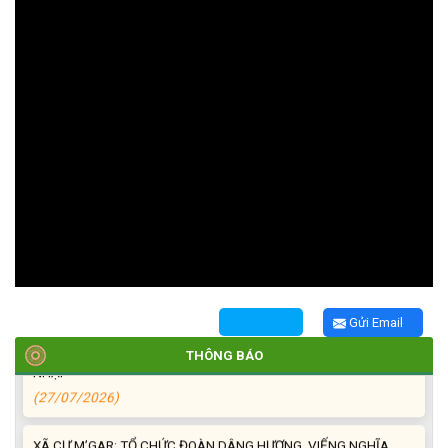
TRIỂN KHAI, GIAO NHIỆM VỤ TÌM KIẾM, QUY TẬP VÀ XÁC ĐỊNH
DANH TÍNH HÀI CỐT LIỆT SĨ
(27/07/2026)
HỘI LIÊN HIỆP PHỤ NỮ XÃ THĂM, TẶNG QUÀ CÁC GIA ĐÌNH
CHÍNH SÁCH NHÂN NGÀY THƯƠNG BINH - LIỆT SĨ 27/7
(27/07/2026)
HỘI NGƯỜI CAO TUỔI XÃ CƯ M’GAR: SƠ KẾT CÔNG TÁC HỘI 6
Gửi Email
THÁNG ĐẦU NĂM VÀ KIỆN TOÀN TỔ CHỨC CHI HỘI SAU SÁP
THÔNG BÁO
NHẬP
(27/07/2026)
XÃ CƯ M’GAR: TỔ CHỨC ĐOÀN DÂNG HƯƠNG, VIẾNG NGHĨA