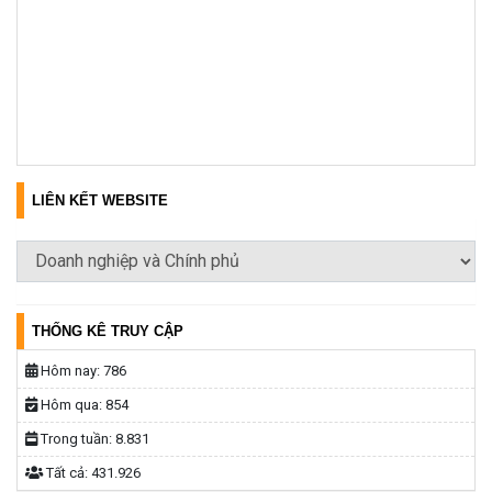
LIÊN KẾT WEBSITE
THỐNG KÊ TRUY CẬP
Hôm nay:
786
Hôm qua:
854
Trong tuần:
8.831
Tất cả:
431.926