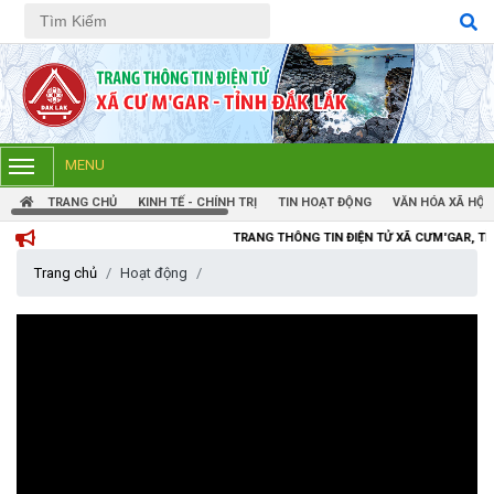
Tiếng Việt
Tiếng Anh
MENU
TRANG CHỦ
KINH TẾ - CHÍNH TRỊ
TIN HOẠT ĐỘNG
VĂN HÓA XÃ HỘI
TRANG THÔNG TIN ĐIỆN TỬ XÃ CƯM'GAR, TỈNH ĐẮK LẮK
Trang chủ
Hoạt động