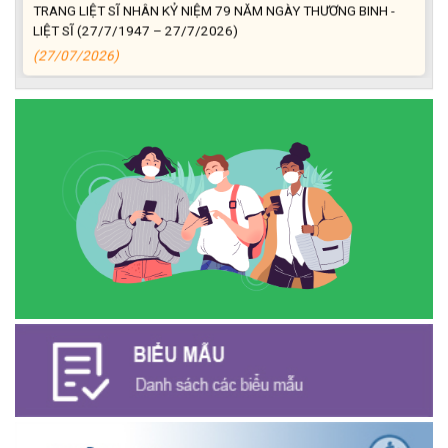
TRANG LIỆT SĨ NHÂN KỶ NIỆM 79 NĂM NGÀY THƯƠNG BINH -
LIỆT SĨ (27/7/1947 – 27/7/2026)
(27/07/2026)
ĐỒNG CHÍ PHAN XUÂN LỰC - CHỦ TỊCH UBND XÃ CƯ M’GAR
THĂM, TẶNG QUÀ GIA ĐÌNH CHÍNH SÁCH NHÂN KỶ NIỆM 79
NĂM NGÀY THƯƠNG BINH - LIỆT SĨ
(27/07/2026)
Phát biểu bế mạc Hội nghị Trung ương 3, khóa XIV của Tổng Bí
thư, Chủ tịch nước Tô Lâm
(26/07/2026)
NGÂN HÀNG CHÍNH SÁCH XÃ HỘI CƯ M’GAR: TỔ CHỨC CHO
VAY KÝ QUỸ ĐỐI VỚI NGƯỜI LAO ĐỘNG ĐI LÀM VIỆC TẠI HÀN
QUỐC
(24/07/2026)
HỘI NÔNG DÂN XÃ CƯ M’GAR ĐẠI DIỆN TỈNH ĐẮK LẮK QUẢNG
BÁ SẢN PHẨM OCOP TẠI TUẦN LỄ NÔNG SẢN VÀ SẢN PHẨM