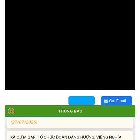
TRIỂN KHAI, GIAO NHIỆM VỤ TÌM KIẾM, QUY TẬP VÀ XÁC ĐỊNH
DANH TÍNH HÀI CỐT LIỆT SĨ
(27/07/2026)
HỘI LIÊN HIỆP PHỤ NỮ XÃ THĂM, TẶNG QUÀ CÁC GIA ĐÌNH
CHÍNH SÁCH NHÂN NGÀY THƯƠNG BINH - LIỆT SĨ 27/7
(27/07/2026)
HỘI NGƯỜI CAO TUỔI XÃ CƯ M’GAR: SƠ KẾT CÔNG TÁC HỘI 6
Gửi Email
THÁNG ĐẦU NĂM VÀ KIỆN TOÀN TỔ CHỨC CHI HỘI SAU SÁP
THÔNG BÁO
NHẬP
(27/07/2026)
XÃ CƯ M’GAR: TỔ CHỨC ĐOÀN DÂNG HƯƠNG, VIẾNG NGHĨA