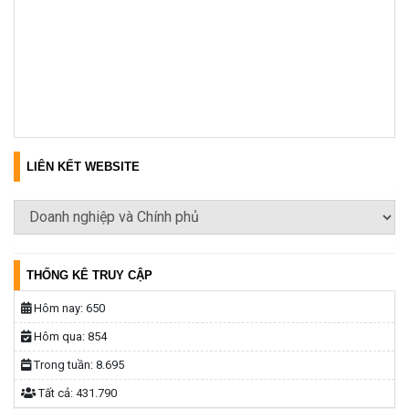
LIÊN KẾT WEBSITE
THỐNG KÊ TRUY CẬP
Hôm nay:
650
Hôm qua:
854
Trong tuần:
8.695
Tất cả:
431.790