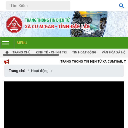
Tiếng Việt
Tiếng Anh
MENU
TRANG CHỦ
KINH TẾ - CHÍNH TRỊ
TIN HOẠT ĐỘNG
VĂN HÓA XÃ HỘI
TRANG THÔNG TIN ĐIỆN TỬ XÃ CƯM'GAR, TỈNH ĐẮK LẮK
Trang chủ
Hoạt động