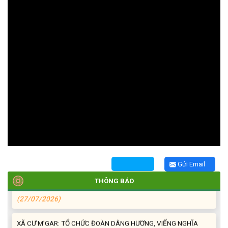
TRIỂN KHAI, GIAO NHIỆM VỤ TÌM KIẾM, QUY TẬP VÀ XÁC ĐỊNH
DANH TÍNH HÀI CỐT LIỆT SĨ
(27/07/2026)
HỘI LIÊN HIỆP PHỤ NỮ XÃ THĂM, TẶNG QUÀ CÁC GIA ĐÌNH
CHÍNH SÁCH NHÂN NGÀY THƯƠNG BINH - LIỆT SĨ 27/7
(27/07/2026)
HỘI NGƯỜI CAO TUỔI XÃ CƯ M’GAR: SƠ KẾT CÔNG TÁC HỘI 6
Gửi Email
THÁNG ĐẦU NĂM VÀ KIỆN TOÀN TỔ CHỨC CHI HỘI SAU SÁP
THÔNG BÁO
NHẬP
(27/07/2026)
XÃ CƯ M’GAR: TỔ CHỨC ĐOÀN DÂNG HƯƠNG, VIẾNG NGHĨA