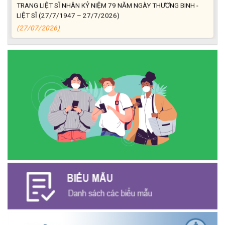
TRANG LIỆT SĨ NHÂN KỶ NIỆM 79 NĂM NGÀY THƯƠNG BINH -
LIỆT SĨ (27/7/1947 – 27/7/2026)
(27/07/2026)
ĐỒNG CHÍ PHAN XUÂN LỰC - CHỦ TỊCH UBND XÃ CƯ M’GAR
THĂM, TẶNG QUÀ GIA ĐÌNH CHÍNH SÁCH NHÂN KỶ NIỆM 79
NĂM NGÀY THƯƠNG BINH - LIỆT SĨ
(27/07/2026)
Phát biểu bế mạc Hội nghị Trung ương 3, khóa XIV của Tổng Bí
thư, Chủ tịch nước Tô Lâm
(26/07/2026)
NGÂN HÀNG CHÍNH SÁCH XÃ HỘI CƯ M’GAR: TỔ CHỨC CHO
VAY KÝ QUỸ ĐỐI VỚI NGƯỜI LAO ĐỘNG ĐI LÀM VIỆC TẠI HÀN
QUỐC
(24/07/2026)
HỘI NÔNG DÂN XÃ CƯ M’GAR ĐẠI DIỆN TỈNH ĐẮK LẮK QUẢNG
BÁ SẢN PHẨM OCOP TẠI TUẦN LỄ NÔNG SẢN VÀ SẢN PHẨM