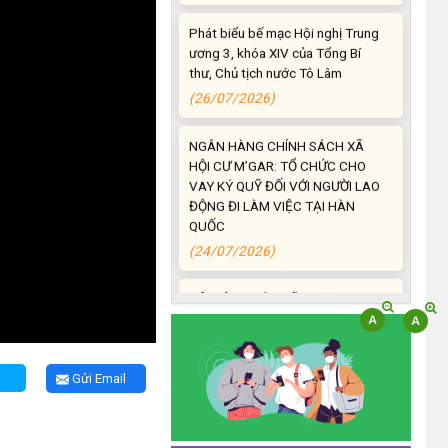
Phát biểu bế mạc Hội nghị Trung
ương 3, khóa XIV của Tổng Bí
thư, Chủ tịch nước Tô Lâm
(26/07/2026)
NGÂN HÀNG CHÍNH SÁCH XÃ
HỘI CƯ M’GAR: TỔ CHỨC CHO
VAY KÝ QUỸ ĐỐI VỚI NGƯỜI LAO
ĐỘNG ĐI LÀM VIỆC TẠI HÀN
QUỐC
(24/07/2026)
HỘI NÔNG DÂN XÃ CƯ M’GAR
ĐẠI DIỆN TỈNH ĐẮK LẮK QUẢNG
BÁ SẢN PHẨM OCOP TẠI TUẦN
LỄ NÔNG SẢN VÀ SẢN PHẨM
OCOP TỈNH KHÁNH HÒA NĂM
2026
Gửi Email
(18/07/2026)
Đoàn viên thanh niên và các tầng