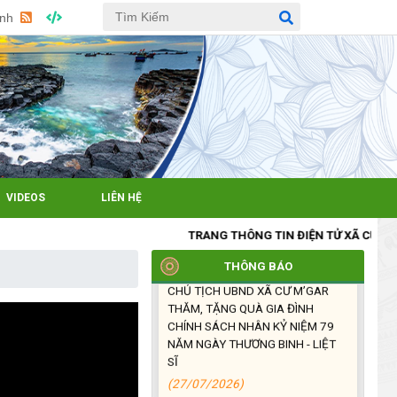
TỔ CHỨC CHI HỘI SAU SÁP
Anh
NHẬP
(27/07/2026)
XÃ CƯ M’GAR: TỔ CHỨC ĐOÀN
DÂNG HƯƠNG, VIẾNG NGHĨA
TRANG LIỆT SĨ NHÂN KỶ NIỆM
79 NĂM NGÀY THƯƠNG BINH -
LIỆT SĨ (27/7/1947 –
27/7/2026)
VIDEOS
LIÊN HỆ
(27/07/2026)
TRANG THÔNG TIN ĐIỆN TỬ XÃ CƯM'GAR, TỈ
ĐỒNG CHÍ PHAN XUÂN LỰC -
THÔNG BÁO
CHỦ TỊCH UBND XÃ CƯ M’GAR
THĂM, TẶNG QUÀ GIA ĐÌNH
CHÍNH SÁCH NHÂN KỶ NIỆM 79
NĂM NGÀY THƯƠNG BINH - LIỆT
SĨ
(27/07/2026)