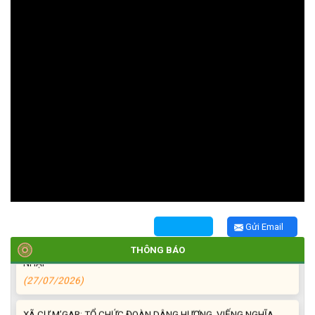
TRIỂN KHAI, GIAO NHIỆM VỤ TÌM KIẾM, QUY TẬP VÀ XÁC ĐỊNH
DANH TÍNH HÀI CỐT LIỆT SĨ
(27/07/2026)
HỘI LIÊN HIỆP PHỤ NỮ XÃ THĂM, TẶNG QUÀ CÁC GIA ĐÌNH
CHÍNH SÁCH NHÂN NGÀY THƯƠNG BINH - LIỆT SĨ 27/7
(27/07/2026)
Gửi Email
HỘI NGƯỜI CAO TUỔI XÃ CƯ M’GAR: SƠ KẾT CÔNG TÁC HỘI 6
THÁNG ĐẦU NĂM VÀ KIỆN TOÀN TỔ CHỨC CHI HỘI SAU SÁP
THÔNG BÁO
NHẬP
(27/07/2026)
XÃ CƯ M’GAR: TỔ CHỨC ĐOÀN DÂNG HƯƠNG, VIẾNG NGHĨA