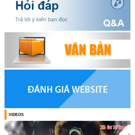
OCOP TỈNH KHÁNH HÒA NĂM 2026
(18/07/2026)
Đoàn viên thanh niên và các tầng lớp Nhân dân xã Cư M'gar tích
cực tham gia hưởng ngày hội hiến máu tình nguyện đợt II năm
2026.
(17/07/2026)
HƯỞNG ỨNG CUỘC THI TRỰC TUYẾN CỦA HỘI NÔNG DÂN XÃ
CƯ M’GAR – LAN TỎA TRI THỨC, VỮNG BƯỚC CÙNG NÔNG
DÂN VIỆT NAM!
(17/07/2026)
TRIỂN KHAI, GIAO NHIỆM VỤ TÌM KIẾM, QUY TẬP VÀ XÁC ĐỊNH
DANH TÍNH HÀI CỐT LIỆT SĨ
(27/07/2026)
VIDEOS
HỘI LIÊN HIỆP PHỤ NỮ XÃ THĂM, TẶNG QUÀ CÁC GIA ĐÌNH
CHÍNH SÁCH NHÂN NGÀY THƯƠNG BINH - LIỆT SĨ 27/7