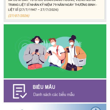
TRANG LIỆT SĨ NHÂN KỶ NIỆM 79 NĂM NGÀY THƯƠNG BINH -
LIỆT SĨ (27/7/1947 – 27/7/2026)
(27/07/2026)
ĐỒNG CHÍ PHAN XUÂN LỰC - CHỦ TỊCH UBND XÃ CƯ M’GAR
THĂM, TẶNG QUÀ GIA ĐÌNH CHÍNH SÁCH NHÂN KỶ NIỆM 79
NĂM NGÀY THƯƠNG BINH - LIỆT SĨ
(27/07/2026)
Phát biểu bế mạc Hội nghị Trung ương 3, khóa XIV của Tổng Bí
thư, Chủ tịch nước Tô Lâm
(26/07/2026)
NGÂN HÀNG CHÍNH SÁCH XÃ HỘI CƯ M’GAR: TỔ CHỨC CHO
VAY KÝ QUỸ ĐỐI VỚI NGƯỜI LAO ĐỘNG ĐI LÀM VIỆC TẠI HÀN
QUỐC
(24/07/2026)
HỘI NÔNG DÂN XÃ CƯ M’GAR ĐẠI DIỆN TỈNH ĐẮK LẮK QUẢNG
BÁ SẢN PHẨM OCOP TẠI TUẦN LỄ NÔNG SẢN VÀ SẢN PHẨM