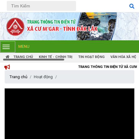
Tiếng Việt
Tiếng Anh
MENU
TRANG CHỦ
KINH TẾ - CHÍNH TRỊ
TIN HOẠT ĐỘNG
VĂN HÓA XÃ HỘI
TRANG THÔNG TIN ĐIỆN TỬ XÃ CƯM'GAR, TỈNH ĐẮK
Trang chủ
Hoạt động