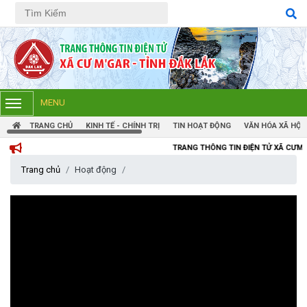
Tiếng Việt
Tiếng Anh
MENU
TRANG CHỦ
KINH TẾ - CHÍNH TRỊ
TIN HOẠT ĐỘNG
VĂN HÓA XÃ HỘI
TRANG THÔNG TIN ĐIỆN TỬ XÃ CƯM'GAR, TỈNH ĐẮK
Trang chủ
Hoạt động