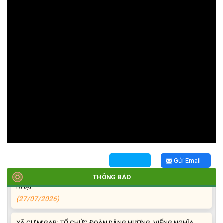
TRIỂN KHAI, GIAO NHIỆM VỤ TÌM KIẾM, QUY TẬP VÀ XÁC ĐỊNH
DANH TÍNH HÀI CỐT LIỆT SĨ
(27/07/2026)
HỘI LIÊN HIỆP PHỤ NỮ XÃ THĂM, TẶNG QUÀ CÁC GIA ĐÌNH
CHÍNH SÁCH NHÂN NGÀY THƯƠNG BINH - LIỆT SĨ 27/7
(27/07/2026)
Gửi Email
HỘI NGƯỜI CAO TUỔI XÃ CƯ M’GAR: SƠ KẾT CÔNG TÁC HỘI 6
THÁNG ĐẦU NĂM VÀ KIỆN TOÀN TỔ CHỨC CHI HỘI SAU SÁP
THÔNG BÁO
NHẬP
(27/07/2026)
XÃ CƯ M’GAR: TỔ CHỨC ĐOÀN DÂNG HƯƠNG, VIẾNG NGHĨA