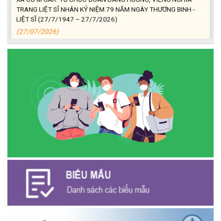
TRANG LIỆT SĨ NHÂN KỶ NIỆM 79 NĂM NGÀY THƯƠNG BINH -
LIỆT SĨ (27/7/1947 – 27/7/2026)
(27/07/2026)
ĐỒNG CHÍ PHAN XUÂN LỰC - CHỦ TỊCH UBND XÃ CƯ M’GAR
THĂM, TẶNG QUÀ GIA ĐÌNH CHÍNH SÁCH NHÂN KỶ NIỆM 79
NĂM NGÀY THƯƠNG BINH - LIỆT SĨ
(27/07/2026)
Phát biểu bế mạc Hội nghị Trung ương 3, khóa XIV của Tổng Bí
thư, Chủ tịch nước Tô Lâm
(26/07/2026)
NGÂN HÀNG CHÍNH SÁCH XÃ HỘI CƯ M’GAR: TỔ CHỨC CHO
VAY KÝ QUỸ ĐỐI VỚI NGƯỜI LAO ĐỘNG ĐI LÀM VIỆC TẠI HÀN
QUỐC
(24/07/2026)
HỘI NÔNG DÂN XÃ CƯ M’GAR ĐẠI DIỆN TỈNH ĐẮK LẮK QUẢNG
BÁ SẢN PHẨM OCOP TẠI TUẦN LỄ NÔNG SẢN VÀ SẢN PHẨM