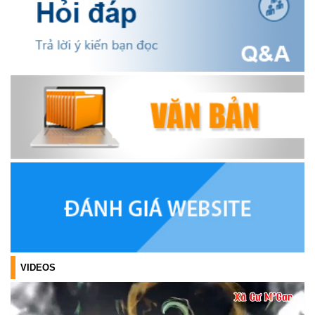
OCOP TỈNH KHÁNH HÒA NĂM 2026
(18/07/2026)
Đoàn viên thanh niên và các tầng lớp Nhân dân xã Cư M'gar tích
cực tham gia hưởng ngày hội hiến máu tình nguyện đợt II năm
2026.
(17/07/2026)
HƯỞNG ỨNG CUỘC THI TRỰC TUYẾN CỦA HỘI NÔNG DÂN XÃ
CƯ M’GAR – LAN TỎA TRI THỨC, VỮNG BƯỚC CÙNG NÔNG
DÂN VIỆT NAM!
(17/07/2026)
TRIỂN KHAI, GIAO NHIỆM VỤ TÌM KIẾM, QUY TẬP VÀ XÁC ĐỊNH
DANH TÍNH HÀI CỐT LIỆT SĨ
(27/07/2026)
VIDEOS
HỘI LIÊN HIỆP PHỤ NỮ XÃ THĂM, TẶNG QUÀ CÁC GIA ĐÌNH
CHÍNH SÁCH NHÂN NGÀY THƯƠNG BINH - LIỆT SĨ 27/7