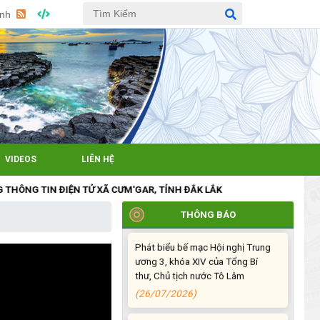
TRANG LIỆT SĨ NHÂN KỶ NIỆM
Anh
79 NĂM NGÀY THƯƠNG BINH -
LIỆT SĨ (27/7/1947 –
27/7/2026)
(27/07/2026)
ĐỒNG CHÍ PHAN XUÂN LỰC -
CHỦ TỊCH UBND XÃ CƯ M’GAR
THĂM, TẶNG QUÀ GIA ĐÌNH
CHÍNH SÁCH NHÂN KỶ NIỆM 79
VIDEOS
LIÊN HỆ
NĂM NGÀY THƯƠNG BINH - LIỆT
SĨ
 TIN ĐIỆN TỬ XÃ CƯM'GAR, TỈNH ĐẮK LẮK
(27/07/2026)
THÔNG BÁO
Phát biểu bế mạc Hội nghị Trung
ương 3, khóa XIV của Tổng Bí
thư, Chủ tịch nước Tô Lâm
(26/07/2026)
NGÂN HÀNG CHÍNH SÁCH XÃ