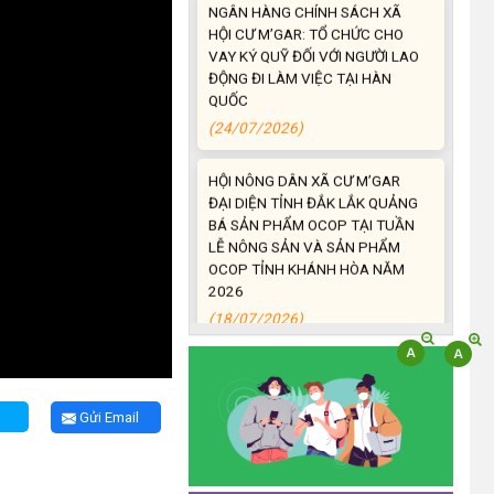
HỘI CƯ M’GAR: TỔ CHỨC CHO
VAY KÝ QUỸ ĐỐI VỚI NGƯỜI LAO
ĐỘNG ĐI LÀM VIỆC TẠI HÀN
QUỐC
(24/07/2026)
HỘI NÔNG DÂN XÃ CƯ M’GAR
ĐẠI DIỆN TỈNH ĐẮK LẮK QUẢNG
BÁ SẢN PHẨM OCOP TẠI TUẦN
LỄ NÔNG SẢN VÀ SẢN PHẨM
OCOP TỈNH KHÁNH HÒA NĂM
2026
(18/07/2026)
Đoàn viên thanh niên và các tầng
lớp Nhân dân xã Cư M'gar tích
cực tham gia hưởng ngày hội hiến
máu tình nguyện đợt II năm 2026.
Gửi Email
(17/07/2026)
HƯỞNG ỨNG CUỘC THI TRỰC