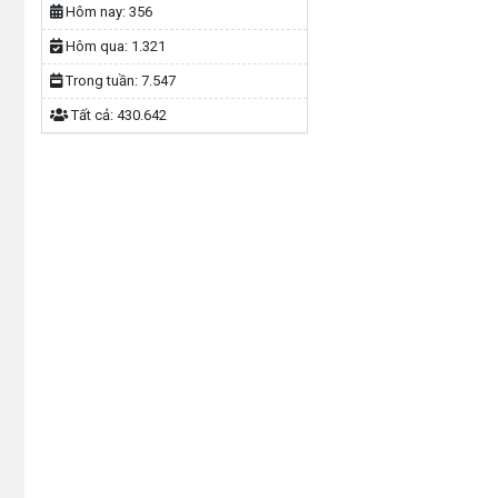
Hôm nay:
356
Hôm qua:
1.321
Trong tuần:
7.547
Tất cả:
430.642