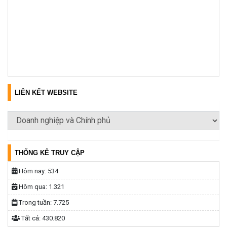
LIÊN KẾT WEBSITE
THỐNG KÊ TRUY CẬP
Hôm nay:
534
Hôm qua:
1.321
Trong tuần:
7.725
Tất cả:
430.820