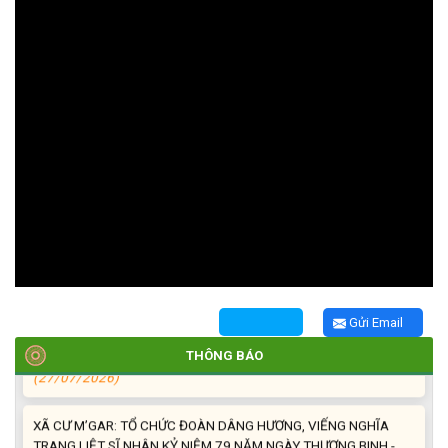
TRIỂN KHAI, GIAO NHIỆM VỤ TÌM KIẾM, QUY TẬP VÀ XÁC ĐỊNH
DANH TÍNH HÀI CỐT LIỆT SĨ
(27/07/2026)
HỘI LIÊN HIỆP PHỤ NỮ XÃ THĂM, TẶNG QUÀ CÁC GIA ĐÌNH
CHÍNH SÁCH NHÂN NGÀY THƯƠNG BINH - LIỆT SĨ 27/7
(27/07/2026)
HỘI NGƯỜI CAO TUỔI XÃ CƯ M’GAR: SƠ KẾT CÔNG TÁC HỘI 6
THÁNG ĐẦU NĂM VÀ KIỆN TOÀN TỔ CHỨC CHI HỘI SAU SÁP
Gửi Email
NHẬP
THÔNG BÁO
(27/07/2026)
XÃ CƯ M’GAR: TỔ CHỨC ĐOÀN DÂNG HƯƠNG, VIẾNG NGHĨA
TRANG LIỆT SĨ NHÂN KỶ NIỆM 79 NĂM NGÀY THƯƠNG BINH -