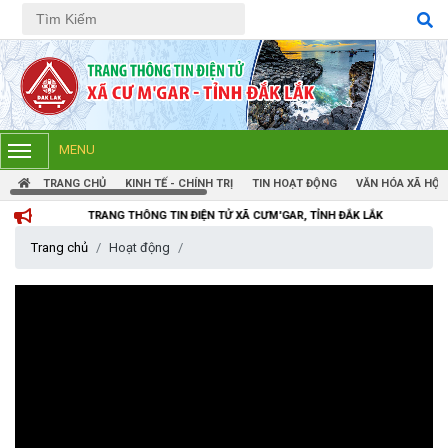
Tiếng Việt
Tiếng Anh
MENU
TRANG CHỦ
KINH TẾ - CHÍNH TRỊ
TIN HOẠT ĐỘNG
VĂN HÓA XÃ HỘI
TRANG THÔNG TIN ĐIỆN TỬ XÃ CƯM'GAR, TỈNH ĐẮK LẮK
Trang chủ
Hoạt động