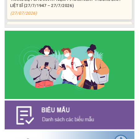
LIỆT SĨ (27/7/1947 – 27/7/2026)
(27/07/2026)
ĐỒNG CHÍ PHAN XUÂN LỰC - CHỦ TỊCH UBND XÃ CƯ M’GAR
THĂM, TẶNG QUÀ GIA ĐÌNH CHÍNH SÁCH NHÂN KỶ NIỆM 79
NĂM NGÀY THƯƠNG BINH - LIỆT SĨ
(27/07/2026)
Phát biểu bế mạc Hội nghị Trung ương 3, khóa XIV của Tổng Bí
thư, Chủ tịch nước Tô Lâm
(26/07/2026)
NGÂN HÀNG CHÍNH SÁCH XÃ HỘI CƯ M’GAR: TỔ CHỨC CHO
VAY KÝ QUỸ ĐỐI VỚI NGƯỜI LAO ĐỘNG ĐI LÀM VIỆC TẠI HÀN
QUỐC
(24/07/2026)
HỘI NÔNG DÂN XÃ CƯ M’GAR ĐẠI DIỆN TỈNH ĐẮK LẮK QUẢNG
BÁ SẢN PHẨM OCOP TẠI TUẦN LỄ NÔNG SẢN VÀ SẢN PHẨM
OCOP TỈNH KHÁNH HÒA NĂM 2026