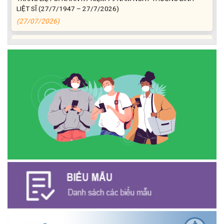
LIỆT SĨ (27/7/1947 – 27/7/2026)
(27/07/2026)
ĐỒNG CHÍ PHAN XUÂN LỰC - CHỦ TỊCH UBND XÃ CƯ M’GAR
THĂM, TẶNG QUÀ GIA ĐÌNH CHÍNH SÁCH NHÂN KỶ NIỆM 79
NĂM NGÀY THƯƠNG BINH - LIỆT SĨ
(27/07/2026)
Phát biểu bế mạc Hội nghị Trung ương 3, khóa XIV của Tổng Bí
thư, Chủ tịch nước Tô Lâm
(26/07/2026)
NGÂN HÀNG CHÍNH SÁCH XÃ HỘI CƯ M’GAR: TỔ CHỨC CHO
VAY KÝ QUỸ ĐỐI VỚI NGƯỜI LAO ĐỘNG ĐI LÀM VIỆC TẠI HÀN
QUỐC
(24/07/2026)
HỘI NÔNG DÂN XÃ CƯ M’GAR ĐẠI DIỆN TỈNH ĐẮK LẮK QUẢNG
BÁ SẢN PHẨM OCOP TẠI TUẦN LỄ NÔNG SẢN VÀ SẢN PHẨM
OCOP TỈNH KHÁNH HÒA NĂM 2026