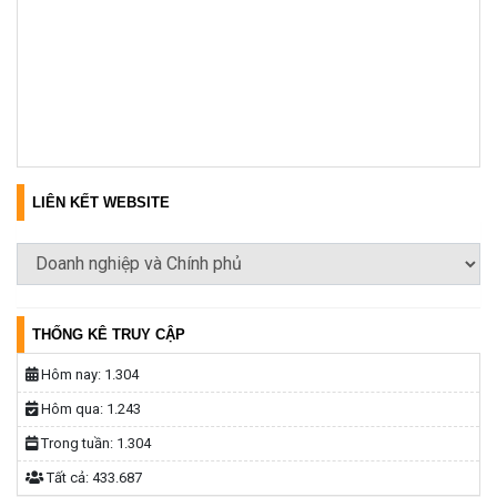
LIÊN KẾT WEBSITE
THỐNG KÊ TRUY CẬP
Hôm nay:
1.304
Hôm qua:
1.243
Trong tuần:
1.304
Tất cả:
433.687