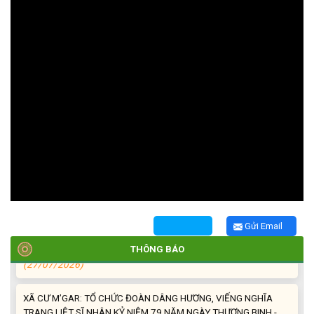
TRIỂN KHAI, GIAO NHIỆM VỤ TÌM KIẾM, QUY TẬP VÀ XÁC ĐỊNH
DANH TÍNH HÀI CỐT LIỆT SĨ
(27/07/2026)
HỘI LIÊN HIỆP PHỤ NỮ XÃ THĂM, TẶNG QUÀ CÁC GIA ĐÌNH
CHÍNH SÁCH NHÂN NGÀY THƯƠNG BINH - LIỆT SĨ 27/7
(27/07/2026)
HỘI NGƯỜI CAO TUỔI XÃ CƯ M’GAR: SƠ KẾT CÔNG TÁC HỘI 6
THÁNG ĐẦU NĂM VÀ KIỆN TOÀN TỔ CHỨC CHI HỘI SAU SÁP
Gửi Email
NHẬP
THÔNG BÁO
(27/07/2026)
XÃ CƯ M’GAR: TỔ CHỨC ĐOÀN DÂNG HƯƠNG, VIẾNG NGHĨA
TRANG LIỆT SĨ NHÂN KỶ NIỆM 79 NĂM NGÀY THƯƠNG BINH -