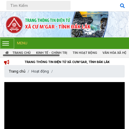
Tiếng Việt
Tiếng Anh
MENU
TRANG CHỦ
KINH TẾ - CHÍNH TRỊ
TIN HOẠT ĐỘNG
VĂN HÓA XÃ HỘI
TRANG THÔNG TIN ĐIỆN TỬ XÃ CƯM'GAR, TỈNH ĐẮK LẮK
Trang chủ
Hoạt động