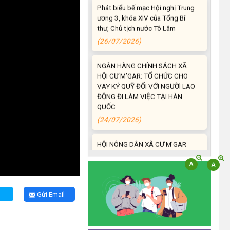
ương 3, khóa XIV của Tổng Bí
thư, Chủ tịch nước Tô Lâm
(26/07/2026)
NGÂN HÀNG CHÍNH SÁCH XÃ
HỘI CƯ M’GAR: TỔ CHỨC CHO
VAY KÝ QUỸ ĐỐI VỚI NGƯỜI LAO
ĐỘNG ĐI LÀM VIỆC TẠI HÀN
QUỐC
(24/07/2026)
HỘI NÔNG DÂN XÃ CƯ M’GAR
ĐẠI DIỆN TỈNH ĐẮK LẮK QUẢNG
BÁ SẢN PHẨM OCOP TẠI TUẦN
LỄ NÔNG SẢN VÀ SẢN PHẨM
OCOP TỈNH KHÁNH HÒA NĂM
2026
Gửi Email
(18/07/2026)
Đoàn viên thanh niên và các tầng