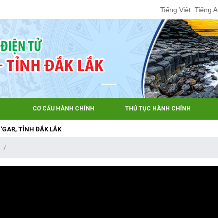
Tiếng Việt
Tiếng 
CƠ CẤU HÀNH CHÍNH
THỦ TỤC HÀNH CHÍNH
ỈNH ĐẮK LẮK