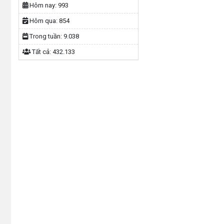
Hôm nay:
993
Hôm qua:
854
Trong tuần:
9.038
Tất cả:
432.133