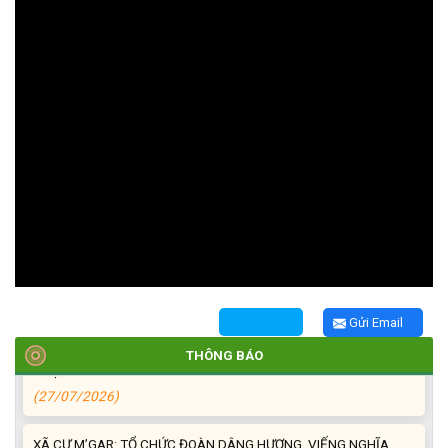
TRIỂN KHAI, GIAO NHIỆM VỤ TÌM KIẾM, QUY TẬP VÀ XÁC ĐỊNH
DANH TÍNH HÀI CỐT LIỆT SĨ
(27/07/2026)
HỘI LIÊN HIỆP PHỤ NỮ XÃ THĂM, TẶNG QUÀ CÁC GIA ĐÌNH
CHÍNH SÁCH NHÂN NGÀY THƯƠNG BINH - LIỆT SĨ 27/7
(27/07/2026)
HỘI NGƯỜI CAO TUỔI XÃ CƯ M’GAR: SƠ KẾT CÔNG TÁC HỘI 6
Gửi Email
THÁNG ĐẦU NĂM VÀ KIỆN TOÀN TỔ CHỨC CHI HỘI SAU SÁP
THÔNG BÁO
NHẬP
(27/07/2026)
XÃ CƯ M’GAR: TỔ CHỨC ĐOÀN DÂNG HƯƠNG, VIẾNG NGHĨA