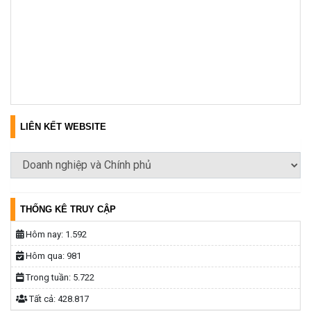
LIÊN KẾT WEBSITE
THỐNG KÊ TRUY CẬP
Hôm nay:
1.592
Hôm qua:
981
Trong tuần:
5.722
Tất cả:
428.817