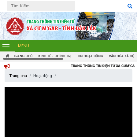
Tiếng Việt
Tiếng Anh
MENU
TRANG CHỦ
KINH TẾ - CHÍNH TRỊ
TIN HOẠT ĐỘNG
VĂN HÓA XÃ HỘI
TRANG THÔNG TIN ĐIỆN TỬ XÃ CƯM'GAR, TỈNH ĐẮK LẮ
Trang chủ
Hoạt động