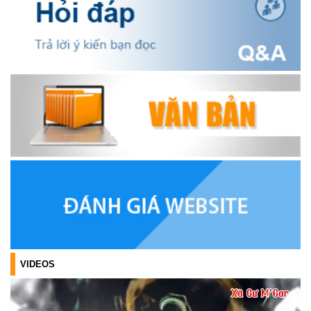
OCOP TỈNH KHÁNH HÒA NĂM 2026
(18/07/2026)
Đoàn viên thanh niên và các tầng lớp Nhân dân xã Cư M'gar tích
cực tham gia hưởng ngày hội hiến máu tình nguyện đợt II năm
2026.
(17/07/2026)
HƯỞNG ỨNG CUỘC THI TRỰC TUYẾN CỦA HỘI NÔNG DÂN XÃ
CƯ M’GAR – LAN TỎA TRI THỨC, VỮNG BƯỚC CÙNG NÔNG
DÂN VIỆT NAM!
(17/07/2026)
TRIỂN KHAI, GIAO NHIỆM VỤ TÌM KIẾM, QUY TẬP VÀ XÁC ĐỊNH
DANH TÍNH HÀI CỐT LIỆT SĨ
(27/07/2026)
VIDEOS
HỘI LIÊN HIỆP PHỤ NỮ XÃ THĂM, TẶNG QUÀ CÁC GIA ĐÌNH
CHÍNH SÁCH NHÂN NGÀY THƯƠNG BINH - LIỆT SĨ 27/7