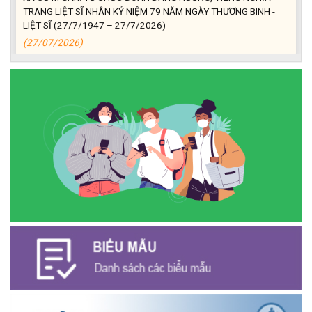
TRANG LIỆT SĨ NHÂN KỶ NIỆM 79 NĂM NGÀY THƯƠNG BINH -
LIỆT SĨ (27/7/1947 – 27/7/2026)
(27/07/2026)
ĐỒNG CHÍ PHAN XUÂN LỰC - CHỦ TỊCH UBND XÃ CƯ M’GAR
THĂM, TẶNG QUÀ GIA ĐÌNH CHÍNH SÁCH NHÂN KỶ NIỆM 79
NĂM NGÀY THƯƠNG BINH - LIỆT SĨ
(27/07/2026)
Phát biểu bế mạc Hội nghị Trung ương 3, khóa XIV của Tổng Bí
thư, Chủ tịch nước Tô Lâm
(26/07/2026)
NGÂN HÀNG CHÍNH SÁCH XÃ HỘI CƯ M’GAR: TỔ CHỨC CHO
VAY KÝ QUỸ ĐỐI VỚI NGƯỜI LAO ĐỘNG ĐI LÀM VIỆC TẠI HÀN
QUỐC
(24/07/2026)
HỘI NÔNG DÂN XÃ CƯ M’GAR ĐẠI DIỆN TỈNH ĐẮK LẮK QUẢNG
BÁ SẢN PHẨM OCOP TẠI TUẦN LỄ NÔNG SẢN VÀ SẢN PHẨM