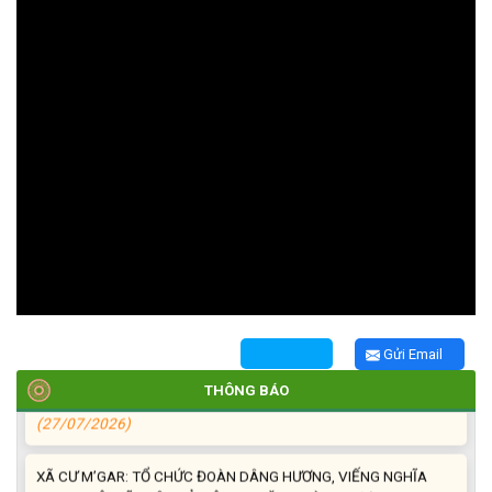
TRIỂN KHAI, GIAO NHIỆM VỤ TÌM KIẾM, QUY TẬP VÀ XÁC ĐỊNH
DANH TÍNH HÀI CỐT LIỆT SĨ
(27/07/2026)
HỘI LIÊN HIỆP PHỤ NỮ XÃ THĂM, TẶNG QUÀ CÁC GIA ĐÌNH
CHÍNH SÁCH NHÂN NGÀY THƯƠNG BINH - LIỆT SĨ 27/7
(27/07/2026)
HỘI NGƯỜI CAO TUỔI XÃ CƯ M’GAR: SƠ KẾT CÔNG TÁC HỘI 6
Gửi Email
THÁNG ĐẦU NĂM VÀ KIỆN TOÀN TỔ CHỨC CHI HỘI SAU SÁP
NHẬP
THÔNG BÁO
(27/07/2026)
XÃ CƯ M’GAR: TỔ CHỨC ĐOÀN DÂNG HƯƠNG, VIẾNG NGHĨA
TRANG LIỆT SĨ NHÂN KỶ NIỆM 79 NĂM NGÀY THƯƠNG BINH -