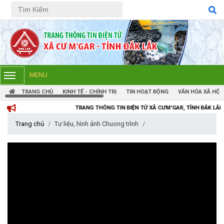
Tiếng Việt
Tiếng Anh
MENU
TRANG CHỦ
KINH TẾ - CHÍNH TRỊ
TIN HOẠT ĐỘNG
VĂN HÓA XÃ HỘI
TRANG THÔNG TIN ĐIỆN TỬ XÃ CƯM'GAR, TỈNH ĐẮK LẮK
Trang chủ
Tư liệu, hình ảnh Chuong trình