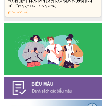
LIỆT SĨ (27/7/1947 – 27/7/2026)
(27/07/2026)
ĐỒNG CHÍ PHAN XUÂN LỰC - CHỦ TỊCH UBND XÃ CƯ M’GAR
THĂM, TẶNG QUÀ GIA ĐÌNH CHÍNH SÁCH NHÂN KỶ NIỆM 79
NĂM NGÀY THƯƠNG BINH - LIỆT SĨ
(27/07/2026)
Phát biểu bế mạc Hội nghị Trung ương 3, khóa XIV của Tổng Bí
thư, Chủ tịch nước Tô Lâm
(26/07/2026)
NGÂN HÀNG CHÍNH SÁCH XÃ HỘI CƯ M’GAR: TỔ CHỨC CHO
VAY KÝ QUỸ ĐỐI VỚI NGƯỜI LAO ĐỘNG ĐI LÀM VIỆC TẠI HÀN
QUỐC
(24/07/2026)
HỘI NÔNG DÂN XÃ CƯ M’GAR ĐẠI DIỆN TỈNH ĐẮK LẮK QUẢNG
BÁ SẢN PHẨM OCOP TẠI TUẦN LỄ NÔNG SẢN VÀ SẢN PHẨM
OCOP TỈNH KHÁNH HÒA NĂM 2026