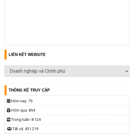
LIÊN KẾT WEBSITE
THỐNG KÊ TRUY CẬP
Hôm nay:
79
Hôm qua:
854
Trong tuần:
8.124
Tất cả:
431.219